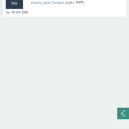
Khairul_Alom_Fardush
(
1,150
পয়েন্ট)
উত্তর
310
বার দেখা হয়েছে