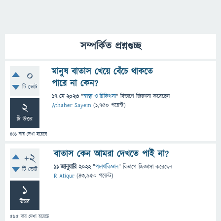
সম্পর্কিত প্রশ্নগুচ্ছ
মানুষ বাতাস খেয়ে বেঁচে থাকতে
0
পারে না কেন?
টি ভোট
17 মে 2023
"
স্বাস্থ্য ও চিকিৎসা
" বিভাগে
জিজ্ঞাসা
করেছেন
2
Athaher Sayem
(
1,750
পয়েন্ট)
টি উত্তর
441
বার দেখা হয়েছে
বাতাস কেন আমরা দেখতে পাই না?
+2
11 জানুয়ারি 2022
"
পদার্থবিজ্ঞান
" বিভাগে
জিজ্ঞাসা
করেছেন
টি ভোট
R Atiqur
(
43,950
পয়েন্ট)
1
উত্তর
595
বার দেখা হয়েছে