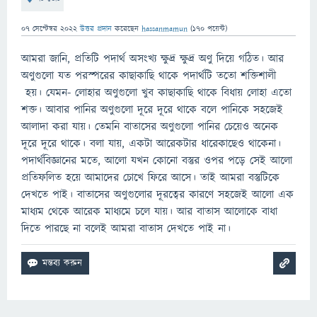
07 সেপ্টেম্বর 2022
উত্তর প্রদান
করেছেন
hassanmamun
(
170
পয়েন্ট)
আমরা জানি, প্রতিটি পদার্থ অসংখ্য ক্ষুদ্র ক্ষুদ্র অণু দিয়ে গঠিত। আর
অণুগুলো যত পরস্পরের কাছাকাছি থাকে পদার্থটি ততো শক্তিশালী
হয়। যেমন- লোহার অণুগুলো খুব কাছাকাছি থাকে বিধায় লোহা এতো
শক্ত। আবার পানির অণুগুলো দূরে দূরে থাকে বলে পানিকে সহজেই
আলাদা করা যায়। তেমনি বাতাসের অণুগুলো পানির চেয়েও অনেক
দূরে দূরে থাকে। বলা যায়, একটা আরেকটার ধারেকাছেও থাকেনা।
পদার্থবিজ্ঞানের মতে, আলো যখন কোনো বস্তুর ওপর পড়ে সেই আলো
প্রতিফলিত হয়ে আমাদের চোখে ফিরে আসে। তাই আমরা বস্তুটিকে
দেখতে পাই। বাতাসের অণুগুলোর দূরত্বের কারণে সহজেই আলো এক
মাধ্যম থেকে আরেক মাধ্যমে চলে যায়। আর বাতাস আলোকে বাধা
দিতে পারছে না বলেই আমরা বাতাস দেখতে পাই না।