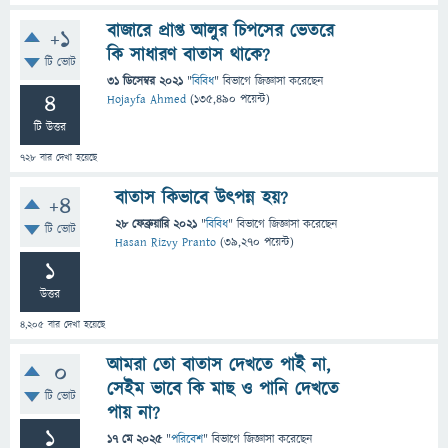
বাজারে প্রাপ্ত আলুর চিপসের ভেতরে
+1
কি সাধারণ বাতাস থাকে?
টি ভোট
31 ডিসেম্বর 2021
"
বিবিধ
" বিভাগে
জিজ্ঞাসা
করেছেন
4
Hojayfa Ahmed
(
135,490
পয়েন্ট)
টি উত্তর
728
বার দেখা হয়েছে
বাতাস কিভাবে উৎপন্ন হয়?
+4
28 ফেব্রুয়ারি 2021
"
বিবিধ
" বিভাগে
জিজ্ঞাসা
করেছেন
টি ভোট
Hasan Rizvy Pranto
(
39,270
পয়েন্ট)
1
উত্তর
4,205
বার দেখা হয়েছে
আমরা তো বাতাস দেখতে পাই না,
0
সেইম ভাবে কি মাছ ও পানি দেখতে
টি ভোট
পায় না?
1
17 মে 2025
"
পরিবেশ
" বিভাগে
জিজ্ঞাসা
করেছেন