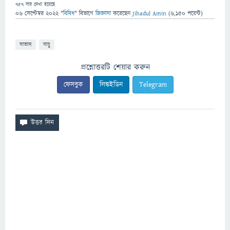
757
বার দেখা হয়েছে
06 সেপ্টেম্বর 2022
"
বিবিধ
" বিভাগে
জিজ্ঞাসা
করেছেন
Jihadul Amin
(
6,150
পয়েন্ট)
বাতাস
বায়ু
প্রশ্নোত্তরটি শেয়ার করুন
ফেসবুক
লিঙ্কইডিন
Telegram