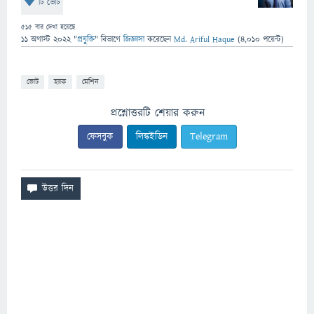
টি ভোট
515
বার দেখা হয়েছে
11 অগাস্ট 2022
"
প্রযুক্তি
" বিভাগে
জিজ্ঞাসা
করেছেন
Md. Ariful Haque
(
4,010
পয়েন্ট)
ভোট
হ্যাক
মেশিন
প্রশ্নোত্তরটি শেয়ার করুন
ফেসবুক
লিঙ্কইডিন
Telegram