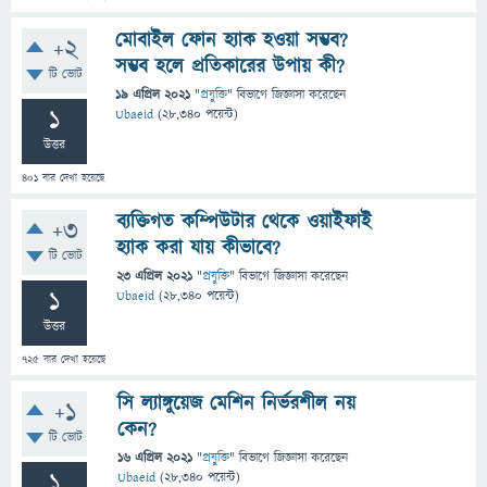
মোবাইল ফোন হ্যাক হওয়া সম্ভব?
+2
সম্ভব হলে প্রতিকারের উপায় কী?
টি ভোট
19 এপ্রিল 2021
"
প্রযুক্তি
" বিভাগে
জিজ্ঞাসা
করেছেন
1
Ubaeid
(
28,340
পয়েন্ট)
উত্তর
401
বার দেখা হয়েছে
ব্যক্তিগত কম্পিউটার থেকে ওয়াইফাই
+3
হ্যাক করা যায় কীভাবে?
টি ভোট
23 এপ্রিল 2021
"
প্রযুক্তি
" বিভাগে
জিজ্ঞাসা
করেছেন
1
Ubaeid
(
28,340
পয়েন্ট)
উত্তর
725
বার দেখা হয়েছে
সি ল্যাঙ্গুয়েজ মেশিন নির্ভরশীল নয়
+1
কেন?
টি ভোট
16 এপ্রিল 2021
"
প্রযুক্তি
" বিভাগে
জিজ্ঞাসা
করেছেন
1
Ubaeid
(
28,340
পয়েন্ট)