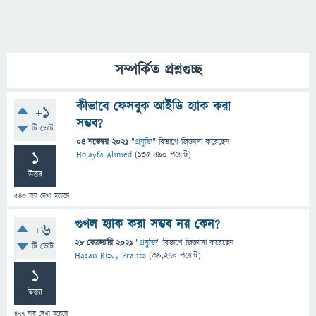
সম্পর্কিত প্রশ্নগুচ্ছ
কীভাবে ফেসবুক আইডি হ্যাক করা
+1
সম্ভব?
টি ভোট
04 নভেম্বর 2021
"
প্রযুক্তি
" বিভাগে
জিজ্ঞাসা
করেছেন
1
Hojayfa Ahmed
(
135,490
পয়েন্ট)
উত্তর
543
বার দেখা হয়েছে
গুগল হ্যাক করা সম্ভব নয় কেন?
+6
28 ফেব্রুয়ারি 2021
"
প্রযুক্তি
" বিভাগে
জিজ্ঞাসা
করেছেন
টি ভোট
Hasan Rizvy Pranto
(
39,270
পয়েন্ট)
1
উত্তর
477
বার দেখা হয়েছে