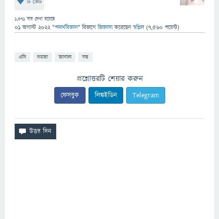
টি ভোট
1,371
বার দেখা হয়েছে
01 অগাস্ট 2022
"
পদার্থবিজ্ঞান
" বিভাগে
জিজ্ঞাসা
করেছেন
স্বপ্নিল
(
7,560
পয়েন্ট)
এসি
দরজা
জানালা
বন্ধ
প্রশ্নোত্তরটি শেয়ার করুন
ফেসবুক
লিঙ্কইডিন
Telegram