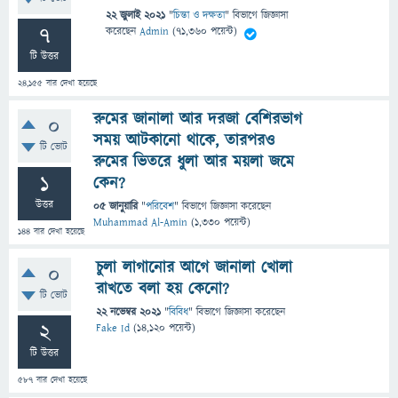
22 জুলাই 2021
"
চিন্তা ও দক্ষতা
" বিভাগে
জিজ্ঞাসা
7
করেছেন
Admin
(
71,360
পয়েন্ট)
টি উত্তর
24,155
বার দেখা হয়েছে
রুমের জানালা আর দরজা বেশিরভাগ
0
সময় আটকানো থাকে, তারপরও
টি ভোট
রুমের ভিতরে ধুলা আর ময়লা জমে
1
কেন?
উত্তর
05 জানুয়ারি
"
পরিবেশ
" বিভাগে
জিজ্ঞাসা
করেছেন
Muhammad Al-Amin
(
1,330
পয়েন্ট)
144
বার দেখা হয়েছে
চুলা লাগানোর আগে জানালা খোলা
0
রাখতে বলা হয় কেনো?
টি ভোট
22 নভেম্বর 2021
"
বিবিধ
" বিভাগে
জিজ্ঞাসা
করেছেন
2
Fake Id
(
14,120
পয়েন্ট)
টি উত্তর
587
বার দেখা হয়েছে