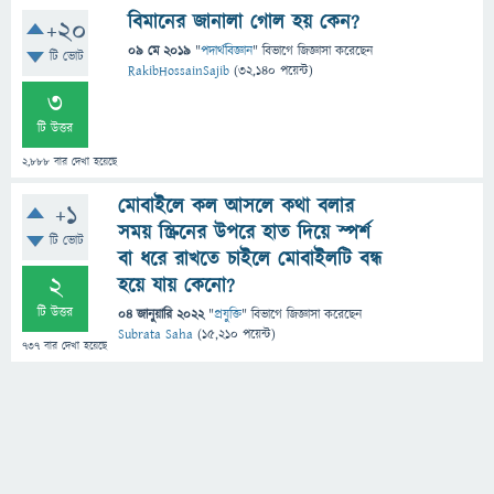
বিমানের জানালা গোল হয় কেন?
+20
09 মে 2019
"
পদার্থবিজ্ঞান
" বিভাগে
জিজ্ঞাসা
করেছেন
টি ভোট
RakibHossainSajib
(
32,140
পয়েন্ট)
3
টি উত্তর
2,888
বার দেখা হয়েছে
মোবাইলে কল আসলে কথা বলার
+1
সময় স্ক্রিনের উপরে হাত দিয়ে স্পর্শ
টি ভোট
বা ধরে রাখতে চাইলে মোবাইলটি বন্ধ
2
হয়ে যায় কেনো?
টি উত্তর
04 জানুয়ারি 2022
"
প্রযুক্তি
" বিভাগে
জিজ্ঞাসা
করেছেন
Subrata Saha
(
15,210
পয়েন্ট)
737
বার দেখা হয়েছে