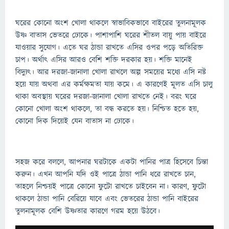
ঘরের কোনো অংশ খোলা থাকলে স্বাভাবিকভাবে বাইরের তুলনামূলক
উষ্ণ বাতাস ভেতরে ঢোকে। পাশাপাশি ঘরের শীতল বায়ু পায় বাইরে
যাওয়ার সুযোগ। এতে ঘর ঠান্ডা রাখতে এসির ওপর পড়ে অতিরিক্ত
চাপ। অর্থাৎ এসির আরও বেশি শক্তি দরকার হয়। শক্তি মানেই
বিদ্যুৎ। আর দরজা-জানালা খোলা রাখলে অল্প সময়ের মধ্যে এসি নষ্ট
হয়ে যায় অথবা এর কর্মক্ষমতা যায় কমে। এ কারণেই মূলত এসি চালু
থাকা অবস্থায় ঘরের দরজা-জানালা খোলা রাখতে নেই। বরং ঘরে
কোনো খোলা অংশ থাকলে, তা বন্ধ করতে হয়। নিশ্চিত হতে হয়,
কোনো দিক দিয়েই যেন বাতাস না ঢোকে।
সহজ করে বললে, আপনার ঘরটাকে একটা পানির পাত্র হিসেবে চিন্তা
করুন। এখন আপনি যদি ওই পাত্রে ঠান্ডা পানি ধরে রাখতে চান,
তাহলে নিশ্চয়ই পাত্রে কোনো ফুটো রাখতে চাইবেন না। কারণ, ফুটো
থাকলে ঠান্ডা পানি বেরিয়ে যাবে এবং ভেতরের ঠান্ডা পানি বাইরের
তুলনামূলক বেশি উষ্ণতার কারণে গরম হয়ে উঠবে।