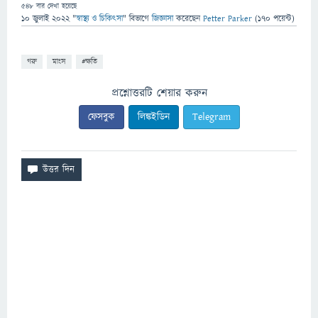
548
বার দেখা হয়েছে
10 জুলাই 2022
"
স্বাস্থ্য ও চিকিৎসা
" বিভাগে
জিজ্ঞাসা
করেছেন
Petter Parker
(
170
পয়েন্ট)
গরু
মাংস
#ক্ষতি
প্রশ্নোত্তরটি শেয়ার করুন
ফেসবুক
লিঙ্কইডিন
Telegram