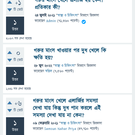
গরুর মাংস খেলে এলার্জি হয় কেন?
+1
প্রতিকার কী?
টি ভোট
24 জুলাই 2021
"
স্বাস্থ্য ও চিকিৎসা
" বিভাগে
জিজ্ঞাসা
1
করেছেন
Admin
(
71,360
পয়েন্ট)
উত্তর
4,097
বার দেখা হয়েছে
গরুর মাংস খাওয়ার পর দুধ খেলে কি
0
ক্ষতি হয়?
টি ভোট
28 জুন 2022
"
স্বাস্থ্য ও চিকিৎসা
" বিভাগে
জিজ্ঞাসা
1
করেছেন
স্বপ্নিল
(
7,560
পয়েন্ট)
উত্তর
1,341
বার দেখা হয়েছে
গরুর মাংস খেলে এলার্জির সমস্যা
+6
দেখা যায় কিন্তু দুধ পান করলে এই
টি ভোট
সমস্যা দেখা যায় না কেন?
1
09 ফেব্রুয়ারি 2021
"
স্বাস্থ্য ও চিকিৎসা
" বিভাগে
জিজ্ঞাসা
করেছেন
Samsun Nahar Priya
(
47,710
পয়েন্ট)
উত্তর