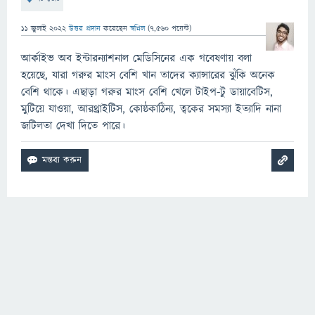
11 জুলাই 2022
উত্তর প্রদান
করেছেন
স্বপ্নিল
(
7,560
পয়েন্ট)
আর্কাইভ অব ইন্টারন্যাশনাল মেডিসিনের এক গবেষণায় বলা
হয়েছে, যারা গরুর মাংস বেশি খান তাদের ক্যান্সারের ঝুঁকি অনেক
বেশি থাকে। এছাড়া গরুর মাংস বেশি খেলে টাইপ-টু ডায়াবেটিস,
মুটিয়ে যাওয়া, আরথ্রাইটিস, কোষ্ঠকাঠিন্য, ত্বকের সমস্যা ইত্যাদি নানা
জটিলতা দেখা দিতে পারে।