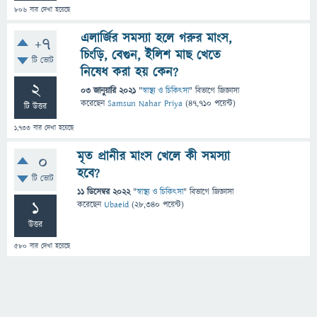
806
বার দেখা হয়েছে
এলার্জির সমস্যা হলে গরুর মাংস,
+7
চিংড়ি, বেগুন, ইলিশ মাছ খেতে
টি ভোট
নিষেধ করা হয় কেন?
2
03 জানুয়ারি 2021
"
স্বাস্থ্য ও চিকিৎসা
" বিভাগে
জিজ্ঞাসা
করেছেন
Samsun Nahar Priya
(
47,710
পয়েন্ট)
টি উত্তর
1,733
বার দেখা হয়েছে
মৃত প্রানীর মাংস খেলে কী সমস্যা
0
হবে?
টি ভোট
11 ডিসেম্বর 2022
"
স্বাস্থ্য ও চিকিৎসা
" বিভাগে
জিজ্ঞাসা
1
করেছেন
Ubaeid
(
28,340
পয়েন্ট)
উত্তর
580
বার দেখা হয়েছে