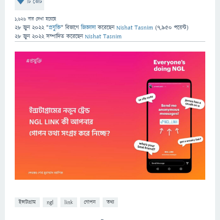
টি ভোট
1,626
বার দেখা হয়েছে
28 জুন 2022
"
প্রযুক্তি
" বিভাগে
জিজ্ঞাসা
করেছেন
Nishat Tasnim
(
7,950
পয়েন্ট)
28 জুন 2022
সম্পাদিত
করেছেন
Nishat Tasnim
ইন্সটাগ্রাম
ngl
link
গোপন
তথ্য