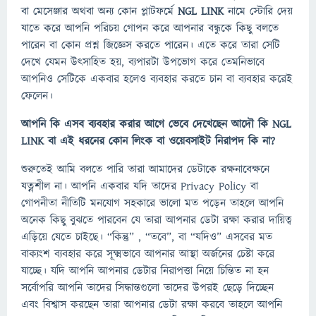
বা মেসেঞ্জার অথবা অন্য কোন প্লাটফর্মে
NGL LINK
নামে স্টোরি দেয়
যাতে করে আপনি পরিচয় গোপন করে আপনার বন্ধুকে কিছু বলতে
পারেন বা কোন প্রশ্ন জিজ্ঞেস করতে পারেন। এতে করে তারা সেটি
দেখে যেমন উৎসাহিত হয়, ব্যপারটা উপভোগ করে তেমনিভাবে
আপনিও সেটিকে একবার হলেও ব্যবহার করতে চান বা ব্যবহার করেই
ফেলেন।
আপনি কি এসব ব্যবহার করার আগে ভেবে দেখেছেন আদৌ কি NGL
LINK বা এই ধরনের কোন লিংক বা ওয়েবসাইট নিরাপদ কি না?
শুরুতেই আমি বলতে পারি তারা আমাদের ডেটাকে রক্ষনাবেক্ষনে
যত্নশীল না। আপনি একবার যদি তাদের Privacy Policy বা
গোপনীতা নীতিটি মনযোগ সহকারে ভালো মত পড়েন তাহলে আপনি
অনেক কিছু বুঝতে পারবেন যে তারা আপনার ডেটা রক্ষা করার দায়িত্ব
এড়িয়ে যেতে চাইছে। “কিন্তু” , “তবে”, বা “যদিও” এসবের মত
বাক্যংশ ব্যবহার করে সূক্ষ্মভাবে আপনার আস্থা অর্জনের চেষ্টা করে
যাচ্ছে। যদি আপনি আপনার ডেটার নিরাপত্তা নিয়ে চিন্তিত না হন
সর্বোপরি আপনি তাদের সিদ্ধান্তগুলো তাদের উপরই ছেড়ে দিচ্ছেন
এবং বিশ্বাস করছেন তারা আপনার ডেটা রক্ষা করবে তাহলে আপনি