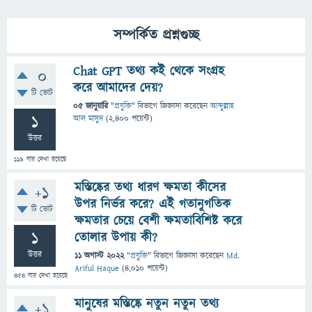
সম্পর্কিত প্রশ্নগুচ্ছ
Chat GPT তথ্য কই থেকে সংগ্রহ
0
করে আমাদের দেয়?
টি ভোট
05 জানুয়ারি
"
প্রযুক্তি
" বিভাগে
জিজ্ঞাসা
করেছেন
আব্দুল্লাহ
1
আল মাসুদ
(
2,400
পয়েন্ট)
উত্তর
119
বার দেখা হয়েছে
মস্তিষ্কের তথ্য ধারণ ক্ষমতা কীসের
+1
উপর নির্ভর করে? এই গতানুগতিক
টি ভোট
ক্ষমতার চেয়ে বেশী ক্ষমতাবিশিষ্ট করে
1
তোলার উপায় কী?
উত্তর
11 অগাস্ট 2022
"
প্রযুক্তি
" বিভাগে
জিজ্ঞাসা
করেছেন
Md.
Ariful Haque
(
4,010
পয়েন্ট)
454
বার দেখা হয়েছে
মানুষের মস্তিষ্কে নতুন নতুন তথ্য
+1