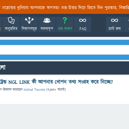
তির প্রশ্নোত্তর দুনিয়ায় আপনাকে স্বাগতম! প্রশ্ন-উত্তর দিয়ে জিতে নিন পুরস্কার, বিস্ত
!
অনুত্তরিত
বিভাগসমূহ
সদস্যবৃন্দ
প্রশ্ন করুন
FAQ
চ্যাট রুম
ুলো
ন ট্রেন্ড NGL LINK কী আপনার গোপন তথ্য সংগ্রহ করে নিচ্ছে?
গে
জিজ্ঞাসা
করেছেন
Nishat Tasnim
(
7,950
পয়েন্ট)