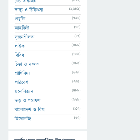
জ্যোতির্বিজ্ঞান
(1,989)
স্বাস্থ্য ও চিকিৎসা
(736)
প্রযুক্তি
(67)
আইকিউ
(81)
সৃজনশীলতা
(388)
লাইফ
(749)
বিবিধ
(385)
চিন্তা ও দক্ষতা
(620)
প্রাণিবিদ্যা
(225)
পরিবেশ
(488)
মনোবিজ্ঞান
(669)
তত্ত্ব ও গবেষণা
(112)
বাংলাদেশ ও বিশ্ব
(62)
মিথোলজি