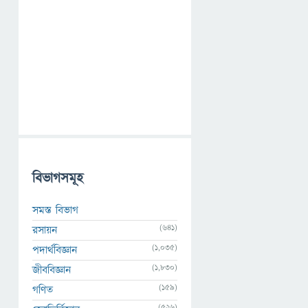
বিভাগসমূহ
সমস্ত বিভাগ
(641)
রসায়ন
(1,035)
পদার্থবিজ্ঞান
(1,830)
জীববিজ্ঞান
(159)
গণিত
(526)