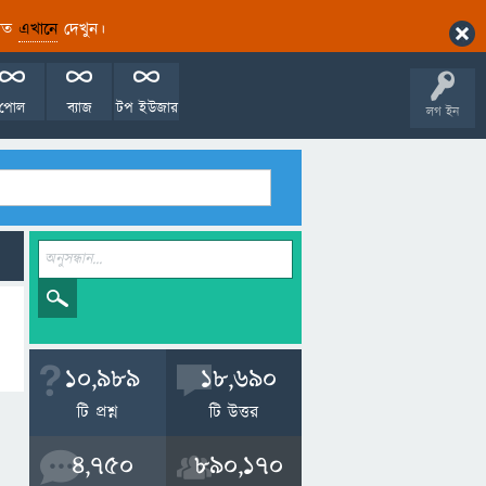
ারিত
এখানে
দেখুন।
পোল
ব্যাজ
টপ ইউজার
লগ ইন
10,989
18,690
টি প্রশ্ন
টি উত্তর
4,750
890,170