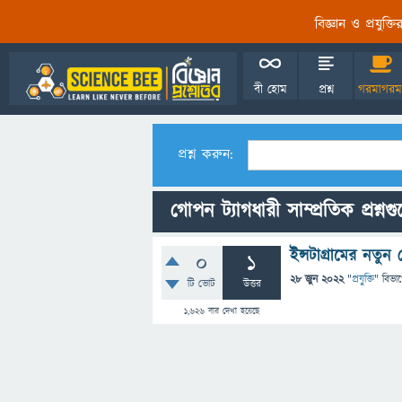
বিজ্ঞান ও প্রযুক্
বী হোম
প্রশ্ন
গরমাগরম
প্রশ্ন করুন:
গোপন ট্যাগধারী সাম্প্রতিক প্রশ্নগ
ইন্সটাগ্রামের নতু
0
1
28 জুন 2022
"
প্রযুক্তি
" বিভা
টি ভোট
উত্তর
1,626
বার দেখা হয়েছে