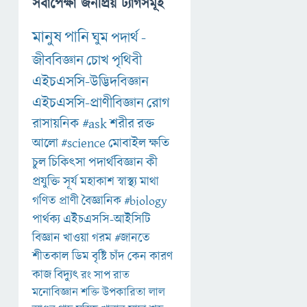
সর্বাপেক্ষা জনপ্রিয় ট্যাগসমূহ
মানুষ
পানি
ঘুম
পদার্থ
-
জীববিজ্ঞান
চোখ
পৃথিবী
এইচএসসি-উদ্ভিদবিজ্ঞান
এইচএসসি-প্রাণীবিজ্ঞান
রোগ
রাসায়নিক
#ask
শরীর
রক্ত
আলো
#science
মোবাইল
ক্ষতি
চুল
চিকিৎসা
পদার্থবিজ্ঞান
কী
প্রযুক্তি
সূর্য
মহাকাশ
স্বাস্থ্য
মাথা
গণিত
প্রাণী
বৈজ্ঞানিক
#biology
পার্থক্য
এইচএসসি-আইসিটি
বিজ্ঞান
খাওয়া
গরম
#জানতে
শীতকাল
ডিম
বৃষ্টি
চাঁদ
কেন
কারণ
কাজ
বিদ্যুৎ
রং
সাপ
রাত
মনোবিজ্ঞান
শক্তি
উপকারিতা
লাল