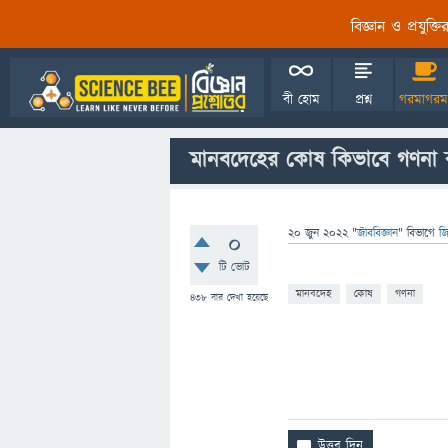
বিজ্ঞান ও প্রযুক্
বী হোম
প্রশ্ন
গরমাগরম
মানবদেহের কোষ কিভাবে গণনা 
20 জুন 2022
"
জীববিজ্ঞান
" বিভাগে
জি
0
টি ভোট
মানবদেহ
কোষ
গণনা
438
বার দেখা হয়েছে