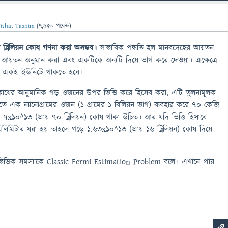
ishat Tasnim
(
7,950
পয়েন্ট)
য়ন ট্রিলিয়ন কোষ গণনা করা অসম্ভব।
স্বাভাবিক পদ্ধতি হল মানবদেহের আয়তন
আয়তন অনুমান করা এবং একটিকে অন্যটি দিয়ে ভাগ করে দেওয়া। এক্ষেত্রে
 একই ইউনিটে থাকতে হবে।
োষের আনুমানিক গড় ওজনের উপর ভিত্তি করে হিসেব করা, এটি তুলনামূলক
তিতে এক ন্যানোগ্রামের ওজন (১ গ্রামের ১ বিলিয়ন ভাগ) ব্যবহার করে ৭০ কেজি
র ৭x১০^১৩ (প্রায় ৭০ ট্রিলিয়ন) কোষ থাকা উচিত। আর যদি ভিত্তি হিসাবে
িটার ধরা হয় তাহলে গড়ে ১.৬৩x১০^১৩ (প্রায় ১৬ ট্রিলিয়ন) কোষ দিয়ে
িত্তিক সমস্যাকে Classic Fermi Estimation Problem বলে। এখানে প্রায়