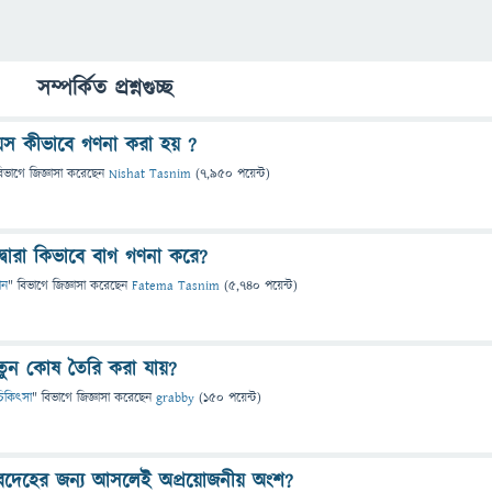
সম্পর্কিত প্রশ্নগুচ্ছ
বয়স কীভাবে গণনা করা হয় ?
িভাগে
জিজ্ঞাসা
করেছেন
Nishat Tasnim
(
7,950
পয়েন্ট)
দ্বারা কিভাবে বাগ গণনা করে?
ান
" বিভাগে
জিজ্ঞাসা
করেছেন
Fatema Tasnim
(
5,740
পয়েন্ট)
 নতুন কোষ তৈরি করা যায়?
ও চিকিৎসা
" বিভাগে
জিজ্ঞাসা
করেছেন
grabby
(
150
পয়েন্ট)
 মানবদেহের জন্য আসলেই অপ্রয়োজনীয় অংশ?