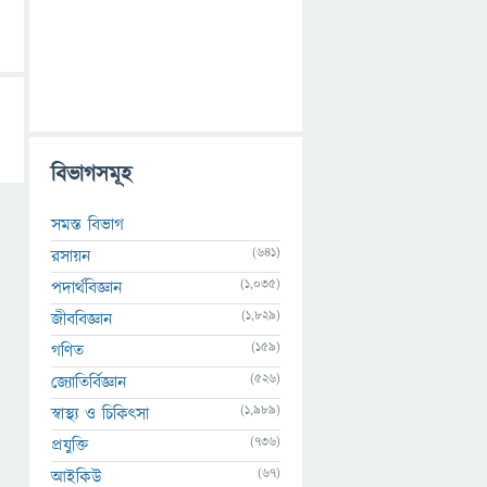
বিভাগসমূহ
সমস্ত বিভাগ
(641)
রসায়ন
(1,035)
পদার্থবিজ্ঞান
(1,829)
জীববিজ্ঞান
(159)
গণিত
(526)
জ্যোতির্বিজ্ঞান
(1,989)
স্বাস্থ্য ও চিকিৎসা
(736)
প্রযুক্তি
(67)
আইকিউ