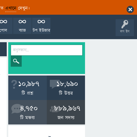
ারিত
এখানে
দেখুন।
পোল
ব্যাজ
টপ ইউজার
লগ ইন
10,987
18,690
টি প্রশ্ন
টি উত্তর
4,750
889,967
টি মন্তব্য
জন সদস্য