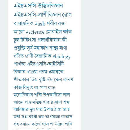
এইচএসসি-উদ্ভিদবিজ্ঞান
এইচএসসি-প্রাণীবিজ্ঞান
রোগ
রাসায়নিক
#ask
শরীর
রক্ত
আলো
#science
মোবাইল
ক্ষতি
চুল
চিকিৎসা
পদার্থবিজ্ঞান
কী
প্রযুক্তি
সূর্য
মহাকাশ
স্বাস্থ্য
মাথা
গণিত
প্রাণী
বৈজ্ঞানিক
#biology
পার্থক্য
এইচএসসি-আইসিটি
বিজ্ঞান
খাওয়া
গরম
#জানতে
শীতকাল
ডিম
বৃষ্টি
চাঁদ
কেন
কারণ
কাজ
বিদ্যুৎ
রং
সাপ
রাত
মনোবিজ্ঞান
শক্তি
উপকারিতা
লাল
আগুন
গাছ
মস্তিষ্ক
খাবার
সাদা
শব্দ
আবিষ্কার
দুধ
মাছ
উপায়
ঠাণ্ডা
হাত
মশা
স্বপ্ন
ব্যাথা
ভয়
তাপমাত্রা
বাতাস
গ্রহ
রসায়ন
কালো
গ্যাস
পা
উদ্ভিদ
পাখি