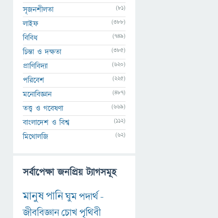
(81)
সৃজনশীলতা
(388)
লাইফ
(749)
বিবিধ
(385)
চিন্তা ও দক্ষতা
(620)
প্রাণিবিদ্যা
(225)
পরিবেশ
(487)
মনোবিজ্ঞান
(669)
তত্ত্ব ও গবেষণা
(112)
বাংলাদেশ ও বিশ্ব
(62)
মিথোলজি
সর্বাপেক্ষা জনপ্রিয় ট্যাগসমূহ
মানুষ
পানি
ঘুম
পদার্থ
-
জীববিজ্ঞান
চোখ
পৃথিবী