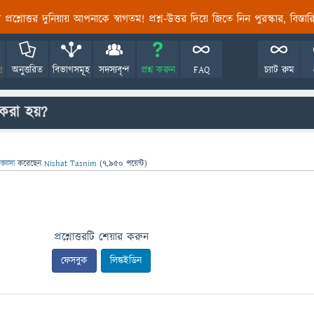
তির প্রশ্নোত্তর দুনিয়ায় আপনাকে স্বাগতম! প্রশ্ন-উত্তর দিয়ে জিতে নিন পুরস্কার, বিস্ত
!
অনুত্তরিত
বিভাগসমূহ
সদস্যবৃন্দ
প্রশ্ন করুন
FAQ
চ্যাট রুম
করা হয়?
জ্ঞাসা
করেছেন
Nishat Tasnim
(
7,950
পয়েন্ট)
প্রশ্নোত্তরটি শেয়ার করুন
ফেসবুক
লিঙ্কইডিন