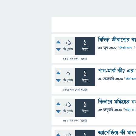
বিভিন্ন জীবাশ্মের 
+1
1
30 জুন 2022
"
জীববিজ্ঞান
" ব
টি ভোট
উত্তর
935
বার দেখা হয়েছে
পাগ-মার্ক কী? এর 
0
1
21 ফেব্রুয়ারি 2023
"
জীববিজ্ঞ
টি ভোট
উত্তর
1,571
বার দেখা হয়েছে
কিভাবে মস্তিষ্কের
+1
1
25 জানুয়ারি 2023
"
স্বাস্থ্য 
টি ভোট
উত্তর
548
বার দেখা হয়েছে
অ্যাপেন্ডিক্স কী
+2
1