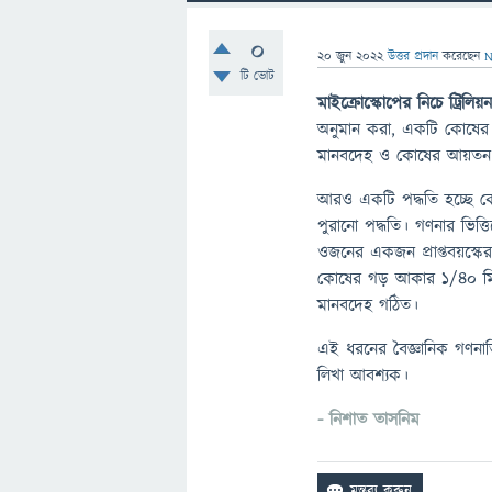
0
20 জুন 2022
উত্তর প্রদান
করেছেন
N
টি ভোট
মাইক্রোস্কোপের নিচে ট্রিলি
অনুমান করা, একটি কোষের 
মানবদেহ ও কোষের আয়তন
আরও একটি পদ্ধতি হচ্ছে ক
পুরানো পদ্ধতি। গণনার ভিত্
ওজনের একজন প্রাপ্তবয়স্কে
কোষের গড় আকার ১/৪০ মিলিম
মানবদেহ গঠিত।
এই ধরনের বৈজ্ঞানিক গণনাভ
লিখা আবশ্যক।
- নিশাত তাসনিম