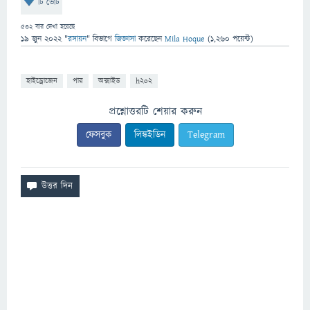
টি ভোট
532
বার দেখা হয়েছে
19 জুন 2022
"
রসায়ন
" বিভাগে
জিজ্ঞাসা
করেছেন
Mila Hoque
(
1,260
পয়েন্ট)
হাইড্রোজেন
পার
অক্সাইড
h2o2
প্রশ্নোত্তরটি শেয়ার করুন
ফেসবুক
লিঙ্কইডিন
Telegram