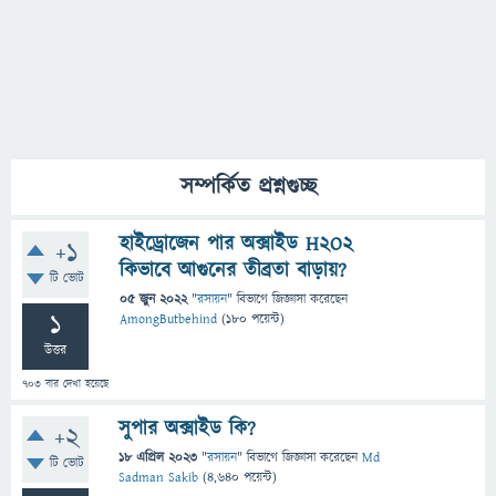
সম্পর্কিত প্রশ্নগুচ্ছ
হাইড্রোজেন পার অক্সাইড H2O2
+1
কিভাবে আগুনের তীব্রতা বাড়ায়?
টি ভোট
05 জুন 2022
"
রসায়ন
" বিভাগে
জিজ্ঞাসা
করেছেন
1
AmongButbehind
(
180
পয়েন্ট)
উত্তর
703
বার দেখা হয়েছে
সুপার অক্সাইড কি?
+2
18 এপ্রিল 2023
"
রসায়ন
" বিভাগে
জিজ্ঞাসা
করেছেন
Md
টি ভোট
Sadman Sakib
(
4,640
পয়েন্ট)