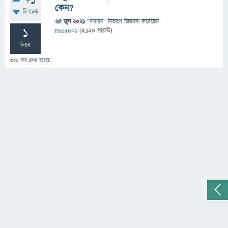
+1
কেন?
টি ভোট
25 জুন 2021
"
রসায়ন
" বিভাগে
জিজ্ঞাসা
করেছেন
1
Hasan01
(
4,120
পয়েন্ট)
উত্তর
320
বার দেখা হয়েছে