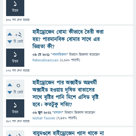
1
উত্তর
476
বার দেখা হয়েছে
হাইড্রোজেন বোমা কীভাবে তৈরী করা
+2
হয়? পারমানবিক বোমার সাথে এর
টি ভোট
ভিন্নতা কী?
1
09 মে 2021
"
পদার্থবিজ্ঞান
" বিভাগে
জিজ্ঞাসা
করেছেন
PabonAhsanIvan
(
2,620
পয়েন্ট)
উত্তর
872
বার দেখা হয়েছে
হাইড্রোজেন পার অক্সাইড অম্লধর্মী
0
অক্সাইড হওয়ায় দূষিত বাতাসের
টি ভোট
সাথে বৃষ্টির পানি মিশে এসিড বৃষ্টি
1
হবে। কতটুকু সত্যি?
উত্তর
06 জুন 2022
"
রসায়ন
" বিভাগে
জিজ্ঞাসা
করেছেন
Nishat Tasnim
(
7,950
পয়েন্ট)
487
বার দেখা হয়েছে
বায়ুমণ্ডলে হাইড্রোজেন গ্যাস থাকে না