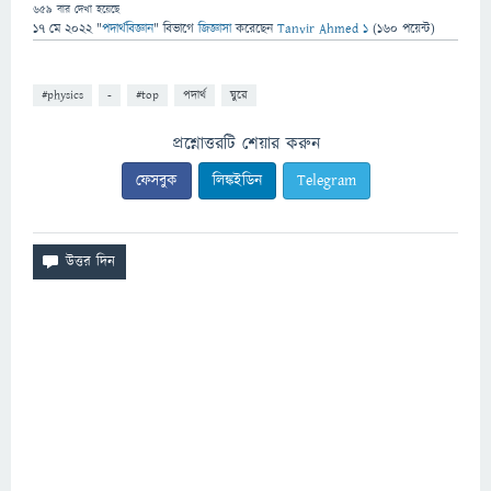
659
বার দেখা হয়েছে
17 মে 2022
"
পদার্থবিজ্ঞান
" বিভাগে
জিজ্ঞাসা
করেছেন
Tanvir Ahmed 1
(
160
পয়েন্ট)
#physics
-
#top
পদার্থ
ঘুরে
প্রশ্নোত্তরটি শেয়ার করুন
ফেসবুক
লিঙ্কইডিন
Telegram