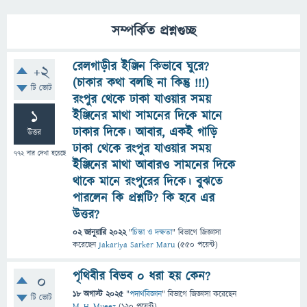
সম্পর্কিত প্রশ্নগুচ্ছ
রেলগাড়ীর ইঞ্জিন কিভাবে ঘুরে?
+2
(চাকার কথা বলছি না কিন্তু !!!)
টি ভোট
রংপুর থেকে ঢাকা যাওয়ার সময়
1
ইঞ্জিনের মাথা সামনের দিকে মানে
ঢাকার দিকে। আবার, একই গাড়ি
উত্তর
ঢাকা থেকে রংপুর যাওয়ার সময়
772
বার দেখা হয়েছে
ইঞ্জিনের মাথা আবারও সামনের দিকে
থাকে মানে রংপুরের দিকে। বুঝতে
পারলেন কি প্রশ্নটি? কি হবে এর
উত্তর?
02 জানুয়ারি 2022
"
চিন্তা ও দক্ষতা
" বিভাগে
জিজ্ঞাসা
করেছেন
Jakariya Sarker Maru
(
550
পয়েন্ট)
পৃথিবীর বিভব ০ ধরা হয় কেন?
0
18 অগাস্ট 2025
"
পদার্থবিজ্ঞান
" বিভাগে
জিজ্ঞাসা
করেছেন
টি ভোট
M_H_Mueez
(
120
পয়েন্ট)