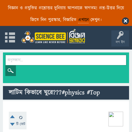
বিজ্ঞান ও প্রযুক্তির প্রশ্নোত্তর দুনিয়ায় আপনাকে স্বাগতম! প্রশ্ন-উত্তর দিয়ে
জিতে নিন পুরস্কার, বিস্তারিত
এখানে
দেখুন।
লগ ইন
লাটিম কিভাবে ঘুরে???#physics #Top
0
টি ভোট