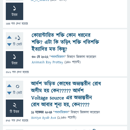
1
উত্তর
244
বার দেখা হয়েছে
কোয়ান্টায়িত শক্তি কোন ধরনের
+1
শক্তি? এটা কি তড়িৎ শক্তি গতিশক্তি
টি ভোট
ইত্যাদির মত কিছু?
1
30 মে 2022
"
পদার্থবিজ্ঞান
" বিভাগে
জিজ্ঞাসা
করেছেন
Animash Roy Prottay
(
140
পয়েন্ট)
উত্তর
386
বার দেখা হয়েছে
আর্দশ তড়িত কোষের অভ্যন্তরীন রোধ
0
অসীম হয় কেন????? আর্দশ
টি ভোট
Voltage source এর অভ্যন্তরীন
2
রোধ আবার শূন্য হয়, কেন????
টি উত্তর
11 নভেম্বর 2024
"
পদার্থবিজ্ঞান
" বিভাগে
জিজ্ঞাসা
করেছেন
Asniya Ayub Ava
(
1,640
পয়েন্ট)
475
বার দেখা হয়েছে