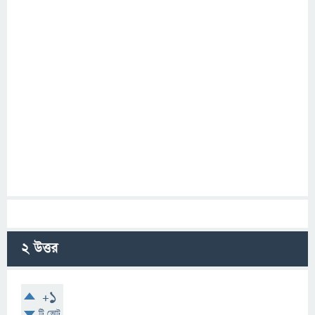
2
উত্তর
+1
টি ভোট