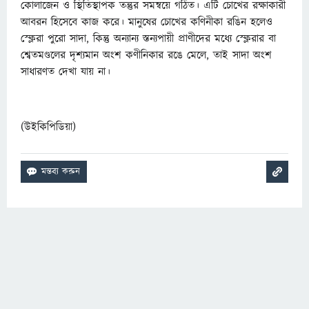
কোলাজেন ও স্থিতিস্থাপক তন্তুর সমন্বয়ে গঠিত।
এটি চোখের রক্ষাকারী
আবরন হিসেবে কাজ করে। মানুষের চোখের কণিনীকা
রঙিন হলেও
স্ক্লেরা পুরো সাদা, কিন্তু অন্যান্য স্তন্যপায়ী প্রাণীদের মধ্যে স্ক্লেরার বা
শ্বেতমণ্ডলের দৃশ্যমান অংশ কণীনিকার রঙে মেলে, তাই সাদা অংশ
সাধারণত দেখা যায় না।
(উইকিপিডিয়া)