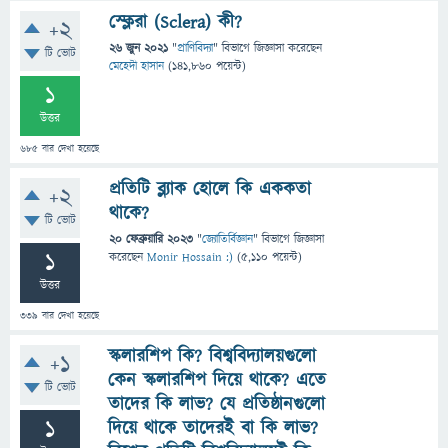
স্ক্লেরা (Sclera) কী?
+2
26 জুন 2021
"
প্রাণিবিদ্যা
" বিভাগে
জিজ্ঞাসা
করেছেন
টি ভোট
মেহেদী হাসান
(
141,860
পয়েন্ট)
1
উত্তর
685
বার দেখা হয়েছে
প্রতিটি ব্ল্যাক হোলে কি এককতা
+2
থাকে?
টি ভোট
20 ফেব্রুয়ারি 2023
"
জ্যোতির্বিজ্ঞান
" বিভাগে
জিজ্ঞাসা
1
করেছেন
Monir Hossain :)
(
5,110
পয়েন্ট)
উত্তর
339
বার দেখা হয়েছে
স্কলারশিপ কি? বিশ্ববিদ্যালয়গুলো
+1
কেন স্কলারশিপ দিয়ে থাকে? এতে
টি ভোট
তাদের কি লাভ? যে প্রতিষ্ঠানগুলো
1
দিয়ে থাকে তাদেরই বা কি লাভ?