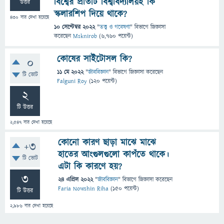
বিশ্বের প্রতিটি বিশ্ববিদ্যালয়ই কি
উত্তর
স্কলারশিপ দিয়ে থাকে?
430
বার দেখা হয়েছে
10 সেপ্টেম্বর 2022
"
তত্ত্ব ও গবেষণা
" বিভাগে
জিজ্ঞাসা
করেছেন
Msknirob
(
6,760
পয়েন্ট)
কোষের সাইটোসল কি?
0
11 মে 2022
"
জীববিজ্ঞান
" বিভাগে
জিজ্ঞাসা
করেছেন
টি ভোট
Falguni Roy
(
120
পয়েন্ট)
2
টি উত্তর
2,547
বার দেখা হয়েছে
কোনো কারণ ছাড়া মাঝে মাঝে
+3
হাতের আংগুলগুলো কাপঁতে থাকে।
টি ভোট
এটা কি কারণে হয়?
3
24 এপ্রিল 2022
"
জীববিজ্ঞান
" বিভাগে
জিজ্ঞাসা
করেছেন
Faria Nowshin Riha
(
150
পয়েন্ট)
টি উত্তর
2,986
বার দেখা হয়েছে