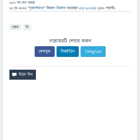
1,127
বার দেখা হয়েছে
12 মে 2022
"
সৃজনশীলতা
" বিভাগে
জিজ্ঞাসা
করেছেন
md asraful
(
130
পয়েন্ট)
স্ক্লেরা
কি
প্রশ্নোত্তরটি শেয়ার করুন
ফেসবুক
লিঙ্কইডিন
Telegram