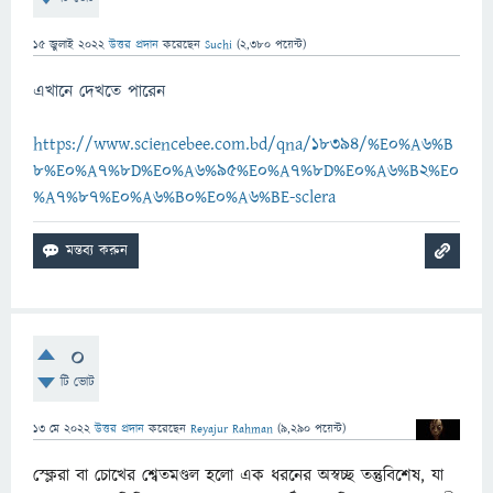
15 জুলাই 2022
উত্তর প্রদান
করেছেন
Suchi
(
2,380
পয়েন্ট)
এখানে দেখতে পারেন
https://www.sciencebee.com.bd/qna/18394/%E0%A6%B
8%E0%A7%8D%E0%A6%95%E0%A7%8D%E0%A6%B2%E0
%A7%87%E0%A6%B0%E0%A6%BE-sclera
0
টি ভোট
13 মে 2022
উত্তর প্রদান
করেছেন
Reyajur Rahman
(
9,290
পয়েন্ট)
স্ক্লেরা বা চোখের শ্বেতমণ্ডল হলো এক ধরনের অস্বচ্ছ তন্তুবিশেষ, যা