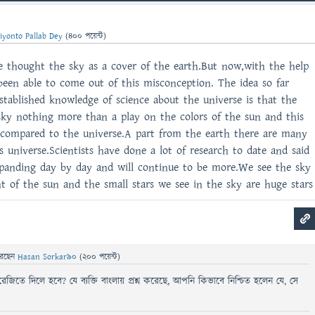
iyonto Pallab Dey
(
400
পয়েন্ট)
le thought the sky as a cover of the earth.But now,with the help
been able to come out of this misconception. The idea so far
stablished knowledge of science about the universe is that the
 sky nothing more than a play on the colors of the sun and this
st compared to the universe.A part from the earth there are many
is universe.Scientists have done a lot of research to date and said
expanding day by day and will continue to be more.We see the sky
ht of the sun and the small stars we see in the sky are huge stars
েছেন
Hasan Sorkar90
(
200
পয়েন্ট)
ইংরেজিতে দিলে হবে? যে ব্যক্তি বাংলায় প্রশ্ন করেছে, আপনি কিভাবে নিশ্চিত হলেন যে, সে