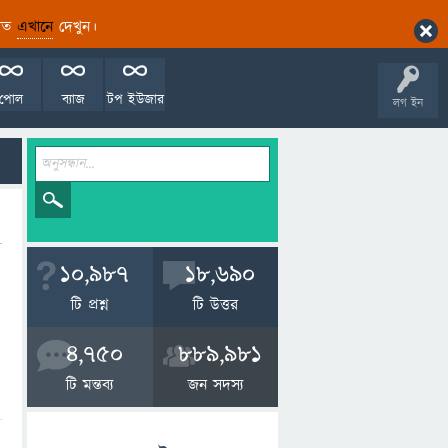
ারিত
এখানে
দেখুন।
পোল
ব্যাজ
টপ ইউজার
লগ ইন
10,987
18,690
টি প্রশ্ন
টি উত্তর
4,750
889,981
টি মন্তব্য
জন সদস্য