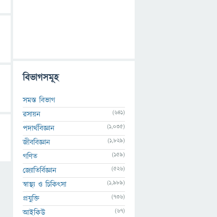
বিভাগসমূহ
সমস্ত বিভাগ
(641)
রসায়ন
(1,035)
পদার্থবিজ্ঞান
(1,829)
জীববিজ্ঞান
(159)
গণিত
(526)
জ্যোতির্বিজ্ঞান
(1,989)
স্বাস্থ্য ও চিকিৎসা
(736)
প্রযুক্তি
(67)
আইকিউ