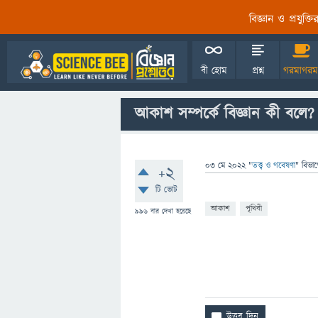
বিজ্ঞান ও প্রযুক্
বী হোম
প্রশ্ন
গরমাগরম
আকাশ সম্পর্কে বিজ্ঞান কী বলে?
03 মে 2022
"
তত্ত্ব ও গবেষণা
" বিভা
+2
টি ভোট
আকাশ
পৃথিবী
996
বার দেখা হয়েছে