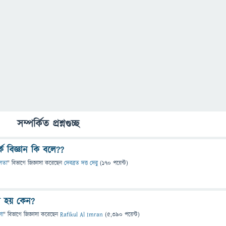
সম্পর্কিত প্রশ্নগুচ্ছ
র্কে বিজ্ঞান কি বলে??
লতা
" বিভাগে
জিজ্ঞাসা
করেছেন
দেবব্রত দত্ত দেবু
(
170
পয়েন্ট)
 হয় কেন?
ণা
" বিভাগে
জিজ্ঞাসা
করেছেন
Rafikul Al Imran
(
5,390
পয়েন্ট)