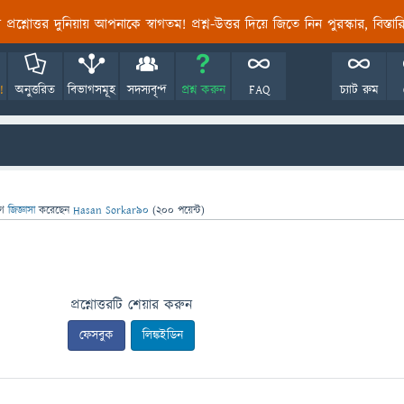
তির প্রশ্নোত্তর দুনিয়ায় আপনাকে স্বাগতম! প্রশ্ন-উত্তর দিয়ে জিতে নিন পুরস্কার, বিস্ত
!
অনুত্তরিত
বিভাগসমূহ
সদস্যবৃন্দ
প্রশ্ন করুন
FAQ
চ্যাট রুম
গে
জিজ্ঞাসা
করেছেন
Hasan Sorkar90
(
200
পয়েন্ট)
প্রশ্নোত্তরটি শেয়ার করুন
ফেসবুক
লিঙ্কইডিন