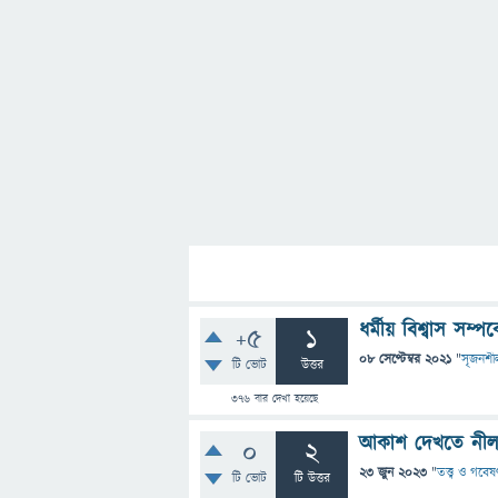
ধর্মীয় বিশ্বাস সম্প
+5
1
08 সেপ্টেম্বর 2021
"
সৃজনশী
টি ভোট
উত্তর
376
বার দেখা হয়েছে
আকাশ দেখতে নীল
0
2
23 জুন 2023
"
তত্ত্ব ও গবেষ
টি ভোট
টি উত্তর