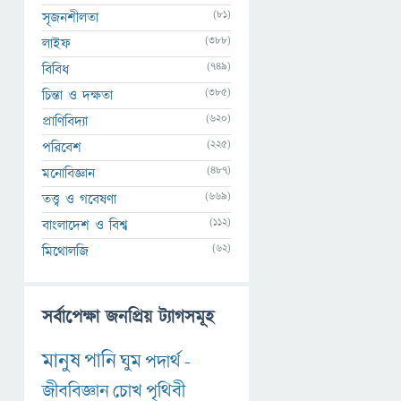
(81)
সৃজনশীলতা
(388)
লাইফ
(749)
বিবিধ
(385)
চিন্তা ও দক্ষতা
(620)
প্রাণিবিদ্যা
(225)
পরিবেশ
(487)
মনোবিজ্ঞান
(669)
তত্ত্ব ও গবেষণা
(112)
বাংলাদেশ ও বিশ্ব
(62)
মিথোলজি
সর্বাপেক্ষা জনপ্রিয় ট্যাগসমূহ
মানুষ
পানি
ঘুম
পদার্থ
-
জীববিজ্ঞান
চোখ
পৃথিবী