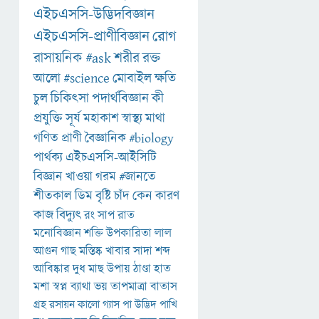
এইচএসসি-উদ্ভিদবিজ্ঞান
এইচএসসি-প্রাণীবিজ্ঞান
রোগ
রাসায়নিক
#ask
শরীর
রক্ত
আলো
#science
মোবাইল
ক্ষতি
চুল
চিকিৎসা
পদার্থবিজ্ঞান
কী
প্রযুক্তি
সূর্য
মহাকাশ
স্বাস্থ্য
মাথা
গণিত
প্রাণী
বৈজ্ঞানিক
#biology
পার্থক্য
এইচএসসি-আইসিটি
বিজ্ঞান
খাওয়া
গরম
#জানতে
শীতকাল
ডিম
বৃষ্টি
চাঁদ
কেন
কারণ
কাজ
বিদ্যুৎ
রং
সাপ
রাত
মনোবিজ্ঞান
শক্তি
উপকারিতা
লাল
আগুন
গাছ
মস্তিষ্ক
খাবার
সাদা
শব্দ
আবিষ্কার
দুধ
মাছ
উপায়
ঠাণ্ডা
হাত
মশা
স্বপ্ন
ব্যাথা
ভয়
তাপমাত্রা
বাতাস
গ্রহ
রসায়ন
কালো
গ্যাস
পা
উদ্ভিদ
পাখি