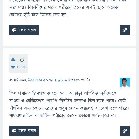
প্রত্যেকের মানুষের শরীরেই কোথাও না কোথাও কম বেশি তিল লক্ষ্য
করা যায়। বিজ্ঞানীদের মতে, শরীরের ত্বকের একই স্থানে অনেক
কোষের সৃষ্টি হলে তিলের জন্ম হয়।
0
টি ভোট
21 মার্চ 2022
উত্তর প্রদান
করেছেন
R Atiqur
(
43,950
পয়েন্ট)
তিল প্রধানত জিনগত কারণে হয়। তা ছাড়া অতিরিক্ত সূর্যালোকে
যাওয়া ও রেডিয়েশন থেরাপি দীর্ঘদিন চললেও তিল হতে পারে। কেউ
দীর্ঘদিন অন্য কোনো রোগের ওষুধ সেবন করলেও এ রোগ হতে পারে।
সাধারণত তিল বা আঁচিল শরীরের তেমন কোনো ক্ষতি করে না।