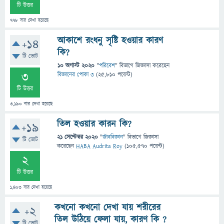
টি উত্তর
778
বার দেখা হয়েছে
আকাশে রংধনু সৃষ্টি হওয়ার কারণ
+14
কি?
টি ভোট
10 অগাস্ট 2020
"
পরিবেশ
" বিভাগে
জিজ্ঞাসা
করেছেন
3
বিজ্ঞানের পোকা ৩
(
25,810
পয়েন্ট)
টি উত্তর
3,190
বার দেখা হয়েছে
তিল হওয়ার কারন কি?
+19
21 সেপ্টেম্বর 2020
"
জীববিজ্ঞান
" বিভাগে
জিজ্ঞাসা
টি ভোট
করেছেন
HABA Audrita Roy
(
105,570
পয়েন্ট)
2
টি উত্তর
1,403
বার দেখা হয়েছে
কখনো কখনো দেখা যায় শরীরের
+2
তিল উঠিয়ে ফেলা যায়, কারণ কি ?
টি ভোট