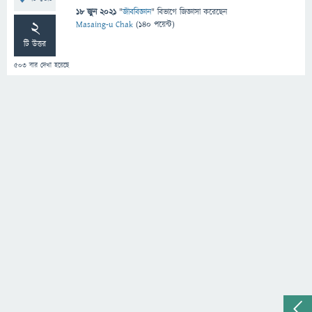
18 জুন 2021
"
জীববিজ্ঞান
" বিভাগে
জিজ্ঞাসা
করেছেন
2
Masaing-u Chak
(
140
পয়েন্ট)
টি উত্তর
503
বার দেখা হয়েছে