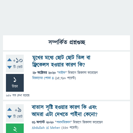
সম্পর্কিত প্রশ্নগুচ্ছ
মুখের মধ্যে ছোট ছোট তিল বা
+10
ফ্রিকেলস হওয়ার কারণ কি?
টি ভোট
28 অক্টোবর 2020
"
লাইফ
" বিভাগে
জিজ্ঞাসা
করেছেন
1
বিজ্ঞানের পোকা ৪
(
15,710
পয়েন্ট)
উত্তর
658
বার দেখা হয়েছে
বাতাস সৃষ্টি হওয়ার কারণ কি এবং
+9
আমরা এটা দেখতে পাইনা কেনো?
টি ভোট
31 অগাস্ট 2020
"
পদার্থবিজ্ঞান
" বিভাগে
জিজ্ঞাসা
করেছেন
2
Abdullah Al Meher
(
220
পয়েন্ট)