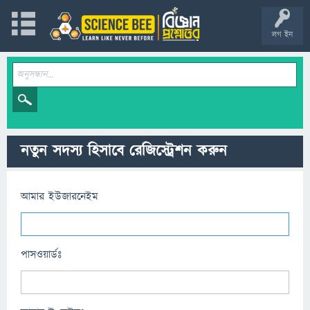
লগ ইন
নতুন সদস্য হিসাবে রেজিস্ট্রেশন করুন
আমার ইউজারনেইম
পাসওয়ার্ডঃ