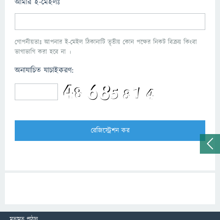
আমার ই-মেইলঃ
গোপনীয়তাঃ আপনার ই-মেইল ঠিকানাটি তৃতীয় কোন পক্ষের নিকট বিক্রয় কিংবা
ভাগাভাগি করা হবে না ।
অনাযাচিত যাচাইকরণ:
মতামত পাঠান