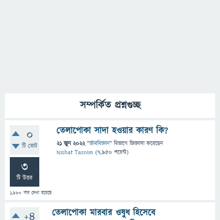
সম্পর্কিত প্রশ্নগুচ্ছ
তেলাপোকা সাদা হওয়ার কারণ কি?
0
21 জুন 2022
"
জীববিজ্ঞান
" বিভাগে
জিজ্ঞাসা
করেছেন
টি ভোট
Nishat Tasnim
(
7,950
পয়েন্ট)
3
টি উত্তর
1,980
বার দেখা হয়েছে
তেলাপোকা মারবার ওষুধ হিসেবে
+4