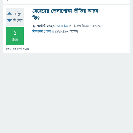
মেয়েদের তেলাপোকা ভীতির কারন
+8
কি?
টি ভোট
26 অগাস্ট 2020
"
মনোবিজ্ঞান
" বিভাগে
জিজ্ঞাসা
করেছেন
1
বিজ্ঞানের পোকা ৫
(
123,410
পয়েন্ট)
উত্তর
896
বার দেখা হয়েছে