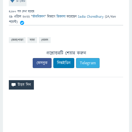
টি ভোট
4,680
বার দেখা হয়েছে
29 এপ্রিল 2022
"
জীববিজ্ঞান
" বিভাগে
জিজ্ঞাসা
করেছেন
Sadia Chowdhury
(
17,760
পয়েন্ট)
তেলাপোকা
সাদা
খোলস
প্রশ্নোত্তরটি শেয়ার করুন
ফেসবুক
লিঙ্কইডিন
Telegram