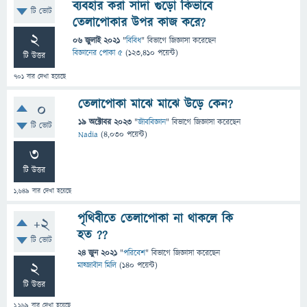
ব্যবহার করা সাদা গুড়ো কিভাবে
টি ভোট
তেলাপোকার উপর কাজ করে?
2
06 জুলাই 2021
"
বিবিধ
" বিভাগে
জিজ্ঞাসা
করেছেন
বিজ্ঞানের পোকা ৫
(
123,410
পয়েন্ট)
টি উত্তর
701
বার দেখা হয়েছে
তেলাপোকা মাঝে মাঝে উড়ে কেন?
0
19 অক্টোবর 2023
"
জীববিজ্ঞান
" বিভাগে
জিজ্ঞাসা
করেছেন
টি ভোট
Nadia
(
4,030
পয়েন্ট)
3
টি উত্তর
1,649
বার দেখা হয়েছে
পৃথিবীতে তেলাপোকা না থাকলে কি
+2
হত ??
টি ভোট
24 জুন 2021
"
পরিবেশ
" বিভাগে
জিজ্ঞাসা
করেছেন
2
মাহ্জাবীন মিলি
(
140
পয়েন্ট)
টি উত্তর
1,169
বার দেখা হয়েছে