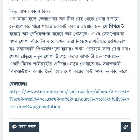
কিন্তু আসল কারন কি??
এর কারন হচ্ছে তেলাপোকা তার নিজ দেহ থেকে খোসা ছাড়ানো।
তেলাপোকার গায়ে খয়েরি চকলেট কালার হওয়ার জন্য যে
পিগমেন্ট
রয়েছে তার বেশিরভাগই রয়েছে তার খোসাতে। এখন তেলাপোকারা
যখন খোশা পরিবর্তন করে তখন তারা নিজেদের শরীরের বেশিরভাগ
রঙ সনাক্তকারী পিগম্যান্টগুলো হারায়। তখন এদেরকে সাদা দেখা যায়।
খোশা ছাড়িয়ে নতুন খোশা উৎপন্ন করার ব্যাপারটা তেলাপোলাদের
একটি নিজস্ব শারীরবৃত্তীয় প্রক্রিয়া। নতুন খোসাতে রঙ সনাক্তকারী
পিগম্যান্টগুলি আবার তৈরী হতে বেশ কয়েক ঘন্টা সময় দরকার লাগে।
রেফারেন্সঃ
https://www.terminix.com/cockroaches/albino/#:~:text=
The%20real%20cause%20of%20a,hours%20to%20fully%20
restore%20pigmentation.