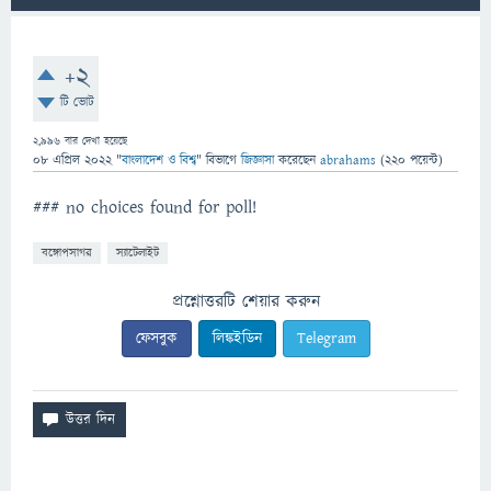
+2
টি ভোট
2,996
বার দেখা হয়েছে
08 এপ্রিল 2022
"
বাংলাদেশ ও বিশ্ব
" বিভাগে
জিজ্ঞাসা
করেছেন
abrahams
(
220
পয়েন্ট)
### no choices found for poll!
বঙ্গোপসাগর
স্যাটেলাইট
প্রশ্নোত্তরটি শেয়ার করুন
ফেসবুক
লিঙ্কইডিন
Telegram