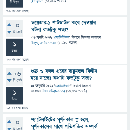
Anupom
(
15,280
পয়েন্ট)
টি উত্তর
786
বার দেখা হয়েছে
ভয়েজার-১ শাটডাউন করে দেওয়ার
0
ঘটনা কতটুকু সত্য?
টি ভোট
06 জুলাই 2022
"
জ্যোতির্বিজ্ঞান
" বিভাগে
জিজ্ঞাসা
করেছেন
1
Reyajur Rahman
(
9,290
পয়েন্ট)
উত্তর
283
বার দেখা হয়েছে
শুক্র ও মঙ্গল গ্রহের বায়ুমন্ডল বিলীন
+6
হয়ে যাচ্ছে! কথাটা কতটুকু সত্য?
টি ভোট
31 জানুয়ারি 2021
"
জ্যোতির্বিজ্ঞান
" বিভাগে
জিজ্ঞাসা
1
করেছেন
নিয়ন বাতি(Ne-10)
(
13,150
পয়েন্ট)
উত্তর
401
বার দেখা হয়েছে
স্যাটেলাইটের ঘূর্ণনকাল T হলে,
0
ঘূর্ণনকালের সাথে গতিশক্তির সম্পর্ক
টি ভোট