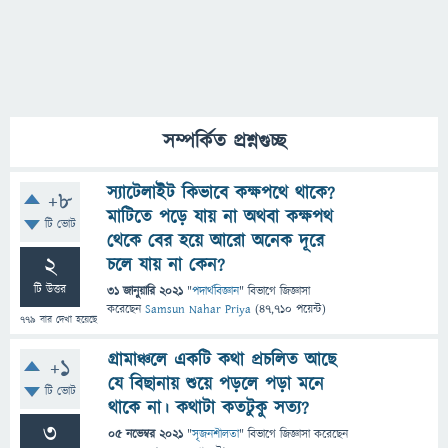
সম্পর্কিত প্রশ্নগুচ্ছ
স্যাটেলাইট কিভাবে কক্ষপথে থাকে?
+8
মাটিতে পড়ে যায় না অথবা কক্ষপথ
টি ভোট
থেকে বের হয়ে আরো অনেক দূরে
2
চলে যায় না কেন?
টি উত্তর
31 জানুয়ারি 2021
"
পদার্থবিজ্ঞান
" বিভাগে
জিজ্ঞাসা
করেছেন
Samsun Nahar Priya
(
47,710
পয়েন্ট)
779
বার দেখা হয়েছে
গ্রামাঞ্চলে একটি কথা প্রচলিত আছে
+1
যে বিছানায় শুয়ে পড়লে পড়া মনে
টি ভোট
থাকে না। কথাটা কতটুকু সত্য?
3
05 নভেম্বর 2021
"
সৃজনশীলতা
" বিভাগে
জিজ্ঞাসা
করেছেন