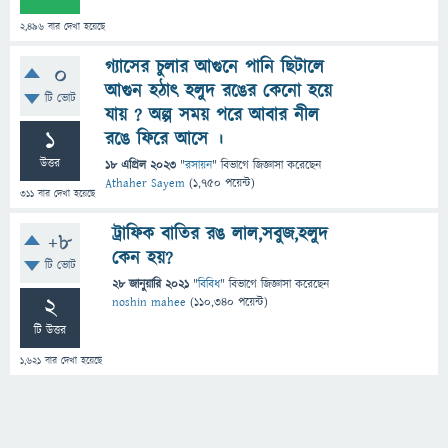
2,496
বার দেখা হয়েছে
গ্যাসের চুলার আগুনে পানি ছিটালে
0
আগুন হঠাৎ হলুদ রঙের কেনো হয়ে
টি ভোট
যায় ? অল্প সময় পরে আবার নীল
1
রঙে ফিরে আসে ।
উত্তর
18 এপ্রিল 2023
"
রসায়ন
" বিভাগে
জিজ্ঞাসা
করেছেন
Athaher Sayem
(
1,750
পয়েন্ট)
311
বার দেখা হয়েছে
ট্রাফিক বাতির রঙ লাল,সবুজ,হলুদ
+8
কেন হয়?
টি ভোট
28 জানুয়ারি 2021
"
বিবিধ
" বিভাগে
জিজ্ঞাসা
করেছেন
2
noshin mahee
(
110,340
পয়েন্ট)
টি উত্তর
1,621
বার দেখা হয়েছে