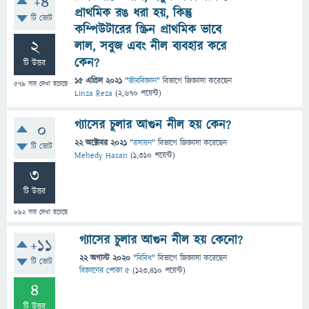
+4
প্রাথমিক রঙ ধরা হয়, কিন্তু
টি ভোট
কম্পিউটারের স্ক্রিন প্রাথমিক ভাবে
2
লাল, সবুজ এবং নীল ব্যবহার করে
কেন?
টি উত্তর
15 এপ্রিল 2021
"
জীববিজ্ঞান
" বিভাগে
জিজ্ঞাসা
করেছেন
579
বার দেখা হয়েছে
Linza Reza
(
2,670
পয়েন্ট)
গ্যাসের চুলার আগুন নীল হয় কেন?
0
22 অক্টোবর 2021
"
রসায়ন
" বিভাগে
জিজ্ঞাসা
করেছেন
টি ভোট
Mehedy Hasan
(
1,310
পয়েন্ট)
3
টি উত্তর
892
বার দেখা হয়েছে
গ্যাসের চুলার আগুন নীল হয় কেনো?
+11
22 অগাস্ট 2020
"
বিবিধ
" বিভাগে
জিজ্ঞাসা
করেছেন
টি ভোট
বিজ্ঞানের পোকা ৫
(
123,410
পয়েন্ট)
4
টি উত্তর