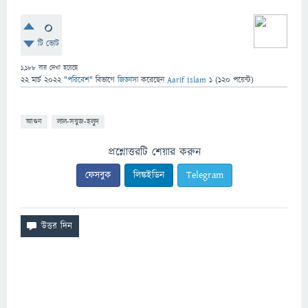
0
টি ভোট
1,188
বার দেখা হয়েছে
22 মার্চ 2022
"
পরিবেশ
" বিভাগে
জিজ্ঞাসা
করেছেন
Aarif Islam 1
(
120
পয়েন্ট)
আগুন
লাল-সবুজ-হলুদ
প্রশ্নোত্তরটি শেয়ার করুন
ফেসবুক
লিঙ্কইডিন
Telegram