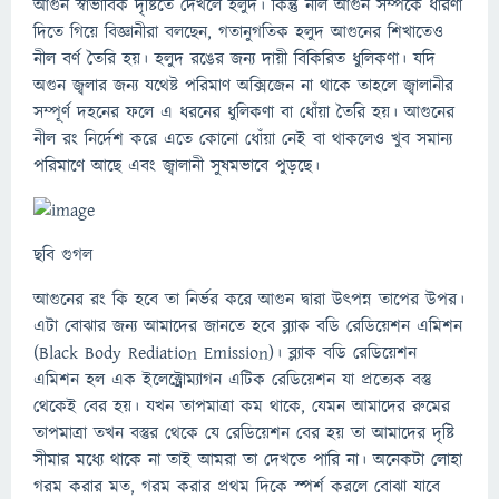
আগুন স্বাভাবিক দৃষ্টিতে দেখলে হলুদ। কিন্তু নীল আগুন সম্পর্কে ধারণা
দিতে গিয়ে বিজ্ঞানীরা বলছেন, গতানুগতিক হলুদ আগুনের শিখাতেও
নীল বর্ণ তৈরি হয়। হলুদ রঙের জন্য দায়ী বিকিরিত ধুলিকণা। যদি
অগুন জ্বলার জন্য যথেষ্ট পরিমাণ অক্সিজেন না থাকে তাহলে জ্বালানীর
সম্পূর্ণ দহনের ফলে এ ধরনের ধুলিকণা বা ধোঁয়া তৈরি হয়। আগুনের
নীল রং নির্দেশ করে এতে কোনো ধোঁয়া নেই বা থাকলেও খুব সমান্য
পরিমাণে আছে এবং জ্বালানী সুষমভাবে পুড়ছে।
ছবি গুগল
আগুনের রং কি হবে তা নির্ভর করে আগুন দ্বারা উৎপন্ন তাপের উপর।
এটা বোঝার জন্য আমাদের জানতে হবে ব্ল্যাক বডি রেডিয়েশন এমিশন
(Black Body Rediation Emission)। ব্ল্যাক বডি রেডিয়েশন
এমিশন হল এক ইলেক্ট্রোম্যাগন এটিক রেডিয়েশন যা প্রত্যেক বস্তু
থেকেই বের হয়। যখন তাপমাত্রা কম থাকে, যেমন আমাদের রুমের
তাপমাত্রা তখন বস্তুর থেকে যে রেডিয়েশন বের হয় তা আমাদের দৃষ্টি
সীমার মধ্যে থাকে না তাই আমরা তা দেখতে পারি না। অনেকটা লোহা
গরম করার মত, গরম করার প্রথম দিকে স্পর্শ করলে বোঝা যাবে