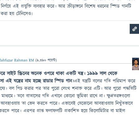
র্ণয়ে এই প্রযুক্তি ব্যবহার করে। আর ক্রীড়াঙ্গনে বিশেষ ধরনের স্পিড গানটি
র করা হয় টেনিসেও৷
ahfuzur Rahman RM
(
9,390
পয়েন্ট)
ে সাইট স্ক্রিনের অনেক ওপরে থাকা একটি যন্ত্র। ১৯৯৯ সাল থেকে
া এই যন্ত্রের নাম হচ্ছে রাডার স্পিড গান।
এই যন্ত্রটি বলের গতি পরিমাপ করে
য্যে। বল পিচ করার পর তার পুরো লেংথ শনাক্ত করে এটি। আর পুরো পদ্ধতিটি
যুক্তির মাধ্যমে। তবে বাতাসের গতি এখানে কোনো ভূমিকা রাখে না। ক্ষুদ্রতরঙ্গগুলো
 আবহাওয়ায় তা ভেদ করতে পারে। এভাবেই যেকোনো আবহাওয়ায় নিখুঁতভাবে
য় করতে পারে। এরপর প্রাপ্ত ফলাফলটি প্রকাশিত হয়ে কিলোমিটার বা মাইল