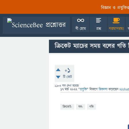
বিজ্ঞান ও প্রযুক্
বী হোম
প্রশ্ন
গরমাগরম!
ক্রিকেট ম্যাচের সময় বলের গতি 
+1
টি ভোট
1,103
বার দেখা হয়েছে
17 মার্চ 2022
"
প্রযুক্তি
" বিভাগে
জিজ্ঞাসা
করেছেন
Nisha
ক্রিকেট-
বল-
গতি