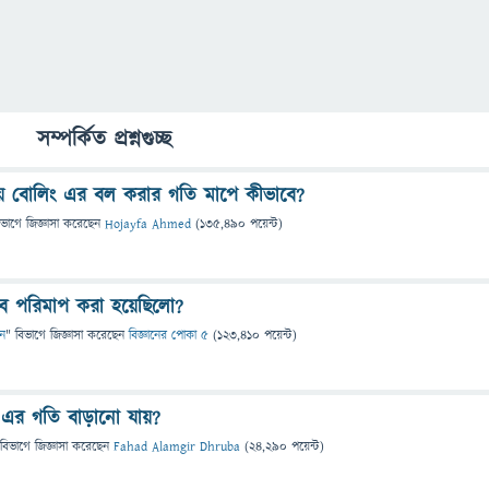
সম্পর্কিত প্রশ্নগুচ্ছ
ময় বোলিং এর বল করার গতি মাপে কীভাবে?
িভাগে
জিজ্ঞাসা
করেছেন
Hojayfa Ahmed
(
135,490
পয়েন্ট)
 পরিমাপ করা হয়েছিলো?
ান
" বিভাগে
জিজ্ঞাসা
করেছেন
বিজ্ঞানের পোকা ৫
(
123,410
পয়েন্ট)
 এর গতি বাড়ানো যায়?
 বিভাগে
জিজ্ঞাসা
করেছেন
Fahad Alamgir Dhruba
(
24,290
পয়েন্ট)