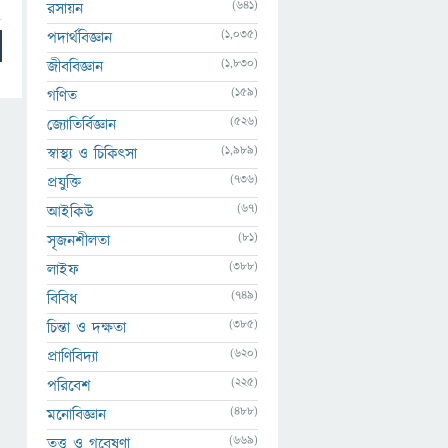
(641)
রসায়ন
(1,035)
পদার্থবিজ্ঞান
(1,830)
জীববিজ্ঞান
(159)
গণিত
(526)
জ্যোতির্বিজ্ঞান
(1,989)
স্বাস্থ্য ও চিকিৎসা
(736)
প্রযুক্তি
(67)
আইকিউ
(81)
সৃজনশীলতা
(388)
লাইফ
(749)
বিবিধ
(385)
চিন্তা ও দক্ষতা
(620)
প্রাণিবিদ্যা
(225)
পরিবেশ
(488)
মনোবিজ্ঞান
(669)
তত্ত্ব ও গবেষণা