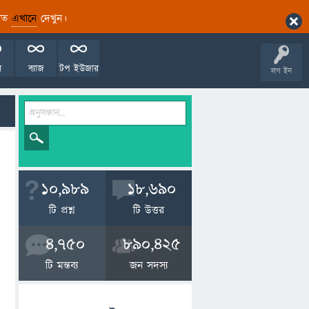
ারিত
এখানে
দেখুন।
ল
ব্যাজ
টপ ইউজার
লগ ইন
10,989
18,690
টি প্রশ্ন
টি উত্তর
4,750
890,425
টি মন্তব্য
জন সদস্য