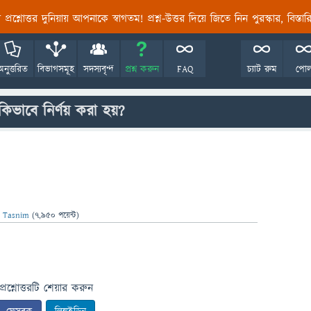
তির প্রশ্নোত্তর দুনিয়ায় আপনাকে স্বাগতম! প্রশ্ন-উত্তর দিয়ে জিতে নিন পুরস্কার, বিস্ত
অনুত্তরিত
বিভাগসমূহ
সদস্যবৃন্দ
প্রশ্ন করুন
FAQ
চ্যাট রুম
পো
কিভাবে নির্ণয় করা হয়?
t Tasnim
(
7,950
পয়েন্ট)
প্রশ্নোত্তরটি শেয়ার করুন