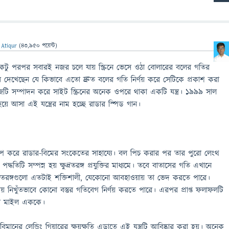
 Atiqur
(
43,950
পয়েন্ট)
একটু পরপর সবারই নজর চলে যায় স্ক্রিনে ভেসে ওঠা বোলারের বলের গতির
ে দেখেছেন যে কিভাবে এতো দ্রুত বলের গতি নির্ণয় করে সেটিকে প্রকাশ করা
ি সম্পাদন করে সাইট স্ক্রিনের অনেক ওপরে থাকা একটি যন্ত্র। ১৯৯৯ সাল
য়ে আসা এই যন্ত্রের নাম হচ্ছে রাডার স্পিড গান।
মাপ করে রাডার-বিমের সংকেতের সাহায্যে। বল পিচ করার পর তার পুরো লেংথ
ধতিটি সম্পন্ন হয় ক্ষুদ্রতরঙ্গ প্রযুক্তির মাধ্যমে। তবে বাতাসের গতি এখানে
দ্রতরঙ্গগুলো এতটাই শক্তিশালী, যেকোনো আবহাওয়ায় তা ভেদ করতে পারে।
িখুঁতভাবে কোনো বস্তুর গতিবেগ নির্ণয় করতে পারে। এরপর প্রাপ্ত ফলাফলটি
বা মাইল এককে।
িমানের লেন্ডিং গিয়ারের ক্ষয়ক্ষতি এড়াতে এই যন্ত্রটি আবিষ্কার করা হয়। অনেক