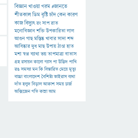
বিজ্ঞান
খাওয়া
গরম
#জানতে
শীতকাল
ডিম
বৃষ্টি
চাঁদ
কেন
কারণ
কাজ
বিদ্যুৎ
রং
সাপ
রাত
মনোবিজ্ঞান
শক্তি
উপকারিতা
লাল
আগুন
গাছ
মস্তিষ্ক
খাবার
সাদা
শব্দ
আবিষ্কার
দুধ
মাছ
উপায়
ঠাণ্ডা
হাত
মশা
স্বপ্ন
ব্যাথা
ভয়
তাপমাত্রা
বাতাস
গ্রহ
রসায়ন
কালো
গ্যাস
পা
উদ্ভিদ
পাখি
রঙ
সমস্যা
মন
কি
বিস্তারিত
মেয়ে
মৃত্যু
বাচ্চা
বাংলাদেশ
বৈশিষ্ট্য
ভাইরাস
ব্যথা
দাঁত
হলুদ
বিড়াল
আকাশ
সময়
চার্জ
অক্সিজেন
গতি
কান্না
আম