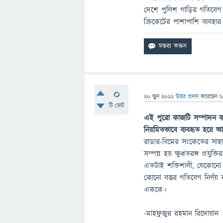
দেশে পুলিশ গাড়ির গতিবেগ নি
ক্রিকেটের পাশাপাশি ব্যবহা
0
20 জুন 2022
উত্তর প্রদান
করেছেন
M
টি ভোট
এই পুরো কাজটি সম্পাদন কর
নিয়মিতভাবে ব্যবহৃত হয়ে আস
রাডার-বিমের সংকেতের সাহা
সম্পন্ন হয় ক্ষুদ্রতরঙ্গ প্র
এতটাই শক্তিশালী, যেকোনো
কোনো বস্তুর গতিবেগ নির্ণ
এককে।
-মাহফুজুর রহমান রিদোয়ান