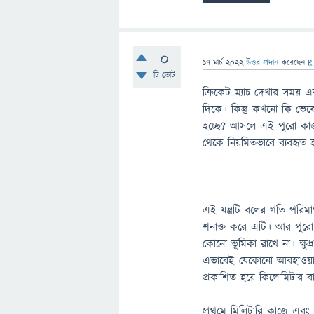
0
17 মার্চ 2022
উত্তর প্রদান
করেছেন
R
টি ভোট
ক্রিকেট ম্যাচ দেখার সময় 
দিকে। কিন্তু কখনো কি ভেব
হচ্ছে? আসলে এই পুরো কাজট
থেকে নিয়মিতভাবে ব্যবহৃত হ
এই যন্ত্রটি বলের গতি পরি
শনাক্ত করে এটি। আর পুরো পদ্
কোনো ভূমিকা রাখে না। ক্ষু
এভাবেই যেকোনো আবহাওয়ায় ন
প্রকাশিত হয়ে কিলোমিটার 
প্রথমে মিলিটারি কাজে এবং ব