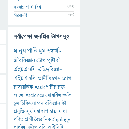
(112)
বাংলাদেশ ও বিশ্ব
(62)
মিথোলজি
সর্বাপেক্ষা জনপ্রিয় ট্যাগসমূহ
মানুষ
পানি
ঘুম
পদার্থ
-
জীববিজ্ঞান
চোখ
পৃথিবী
এইচএসসি-উদ্ভিদবিজ্ঞান
এইচএসসি-প্রাণীবিজ্ঞান
রোগ
রাসায়নিক
#ask
শরীর
রক্ত
আলো
#science
মোবাইল
ক্ষতি
চুল
চিকিৎসা
পদার্থবিজ্ঞান
কী
প্রযুক্তি
সূর্য
মহাকাশ
স্বাস্থ্য
মাথা
গণিত
প্রাণী
বৈজ্ঞানিক
#biology
পার্থক্য
এইচএসসি-আইসিটি