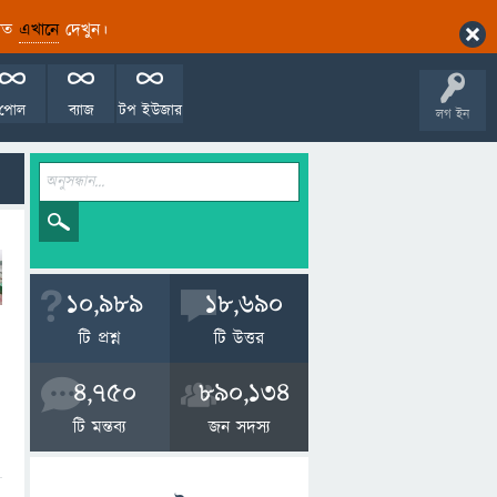
ারিত
এখানে
দেখুন।
পোল
ব্যাজ
টপ ইউজার
লগ ইন
10,989
18,690
টি প্রশ্ন
টি উত্তর
4,750
890,134
টি মন্তব্য
জন সদস্য