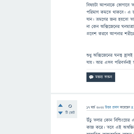
বিষয়টা আপনাকে ভোগাবে তা
পরিমাণ কমতে থাকবে। এ জন
যান। ভ্রমণের জন্য হয়তো 
না কেন অক্সিজেনের ঘনমাত্
প্রবেশ করবে আপনার শরীরে এ
শুধু অক্সিজেনের ঘনত্ব হ্র
যায়। আর এসব পরিবর্তনই ম
0
17 মার্চ 2022
উত্তর প্রদান
করেছেন
R
টি ভোট
উঁচু তলার কোন বিল্ডিংয়ের
কাজ করে। তবে এই অস্বস্তির