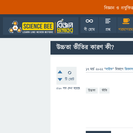
বিজ্ঞান ও প্রযুক্
বী হোম
প্রশ্ন
গরমাগরম
উচ্চতা ভীতির কারণ কী?
17 মার্চ 2022
"
লাইফ
" বিভাগে
জিজ্ঞা
0
টি ভোট
560
বার দেখা হয়েছে
উচ্চতা
ভীতি