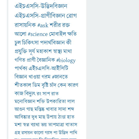
এইচএসসি-উদ্ভিদবিজ্ঞান
এইচএসসি-প্রাণীবিজ্ঞান
রোগ
রাসায়নিক
#ask
শরীর
রক্ত
আলো
#science
মোবাইল
ক্ষতি
চুল
চিকিৎসা
পদার্থবিজ্ঞান
কী
প্রযুক্তি
সূর্য
মহাকাশ
স্বাস্থ্য
মাথা
গণিত
প্রাণী
বৈজ্ঞানিক
#biology
পার্থক্য
এইচএসসি-আইসিটি
বিজ্ঞান
খাওয়া
গরম
#জানতে
শীতকাল
ডিম
বৃষ্টি
চাঁদ
কেন
কারণ
কাজ
বিদ্যুৎ
রং
সাপ
রাত
মনোবিজ্ঞান
শক্তি
উপকারিতা
লাল
আগুন
গাছ
মস্তিষ্ক
খাবার
সাদা
শব্দ
আবিষ্কার
দুধ
মাছ
উপায়
ঠাণ্ডা
হাত
মশা
স্বপ্ন
ব্যাথা
ভয়
তাপমাত্রা
বাতাস
গ্রহ
রসায়ন
কালো
গ্যাস
পা
উদ্ভিদ
পাখি