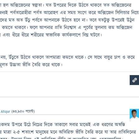
 হল অক্সিজেনের স্বল্পতা। যত উপরের দিকে উঠতে থাকবে তত অক্সিজেনের
্যই পর্বতারোহীরা পর্বত আরোহণ এর সময় সংগে করে অক্সিজেন সিলিন্ডার নিয়ে
তাদের মত অত উঁচু পর্বতে আপনাকে উঠতে হবে না। তবে যতটুকু উপরেই উঠুন
রা কমতে থাকবে। ফলে আপনার প্রতি নিঃশ্বাস এ পূর্বের তুলনায় কম অক্সিজেন
বং ধীরে ধীরে শরীরের স্বাভাবিক কার্যকলাপে বিঘ্ন ঘটবে।
াসই নয়, উঁচুতে উঠতে থাকলে তাপমাত্রা কমতে থাকে। সে সাথে বায়ুর চাপ ও কমে
ূলত উচ্চতা ভীতি তৈরি করে থাকে।
 Atiqur
(
43,950
পয়েন্ট)
 একদম উপরে উঠে নিচের দিকে তাকালে সবার মাঝেই এক ধরণের অস্বস্তি
 মাত্রা ২-৫ শতাংশ মানুষের মনে অতিরিক্ত ভীতি তৈরি করে যা তার প্রতিদিনের