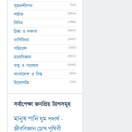
(81)
সৃজনশীলতা
(388)
লাইফ
(749)
বিবিধ
(385)
চিন্তা ও দক্ষতা
(620)
প্রাণিবিদ্যা
(225)
পরিবেশ
(488)
মনোবিজ্ঞান
(669)
তত্ত্ব ও গবেষণা
(112)
বাংলাদেশ ও বিশ্ব
(62)
মিথোলজি
সর্বাপেক্ষা জনপ্রিয় ট্যাগসমূহ
মানুষ
পানি
ঘুম
পদার্থ
-
জীববিজ্ঞান
চোখ
পৃথিবী