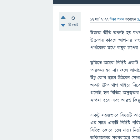
0
17 মার্চ 2022
উত্তর প্রদান
করেছেন
S
টি ভোট
উচ্চতা ভীতি তখনই হয় যখন
উচ্চতার কারণে আপনার স্বাভ
পার্থক্যের মধ্যে বায়ুর চাপের
ভূমিতে আমরা নির্দিষ্ট একটি
তারতম্য হয় না। ফলে আমাদ
উঁচু কোন স্থানে উঠবেন স
অতটা দ্রুত খাপ খাইয়ে নিত
গুলোই হল বিভিন্ন অসুস্থতার 
ঝাপসা হবে এবং আরও কিছু 
একটু সহজভাবে বিষয়টি আলো
এর সাথে একটি নির্দিষ্ট পর
বিভিন্ন কোষে চলে যায়। ন
অক্সিজেনের সরবরাহের সাথে অ