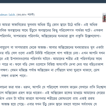
adman Sakib.
(
33,350
পয়েন্ট)
 আমরা স্বাভাবিকের তুলনায় অধিক উঁচু কোন স্থানে উঠে থাকি। এই অধিক
াবিক অবস্থানের সাথে উঁচুতে অবস্থানের কিছু পরিবেশগত পার্থক্য ঘটে। এসকল
 পরিবর্তন, তাপমাত্রার পরিবর্তন, অক্সিজেনের ঘনমাত্রা হ্রাস প্রভৃতি উল্লেখযোগ্য।
 বায়ুচাপ বা তাপমাত্রায় থেকে অভ্যস্ত। আবার অক্সিজেনের ঘনমাত্রারও খুব একটা
ের বডি সেল গুলো একটি নির্দিষ্ট পরিবেশে খাপ খাইয়ে নেয়। এখন আপনি যখন
েখানে এই উপাদানগুলোর পরিবর্তন ঘটবে। আমাদের শরীর এই পরিবর্তনের সাথে
ে পারে না। ফলে বডি সেল গুলোতে বিভিন্ন অসংগতি দেখা দেয় যার বহিঃপ্রকাশ
লক্ষণ। যেমন মস্তিষ্কে পর্যাপ্ত অক্সিজেন না পৌঁছালে মাথা ঘুরতে থাকবে, চোখ
লক্ষণ প্রকাশ পাবে।
চনা করা যাক। ধরুন, আপনি যে পরিবেশে বসবাস করেন সেখানে প্রতি নিঃশ্বাস
িমাণ অক্সিজেন গ্রহণ করে থাকেন। এই অক্সিজেন রক্তের মাধ্যমে আমাদের দেহের
িয়মিত এমন টা ঘটার কারণে আপনার শরীরের কোষগুলো প্রায় একই রকম
ভ্যস্ত হয়ে গেছে। এবার যখন উঁচু কোন স্থানে ভ্রমণে যাবেন সর্বপ্রথম যে