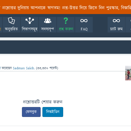
তির প্রশ্নোত্তর দুনিয়ায় আপনাকে স্বাগতম! প্রশ্ন-উত্তর দিয়ে জিতে নিন পুরস্কার, বিস্ত
!
অনুত্তরিত
বিভাগসমূহ
সদস্যবৃন্দ
প্রশ্ন করুন
FAQ
চ্যাট রুম
সা
করেছেন
Sadman Sakib.
(
33,350
পয়েন্ট)
প্রশ্নোত্তরটি শেয়ার করুন
ফেসবুক
লিঙ্কইডিন