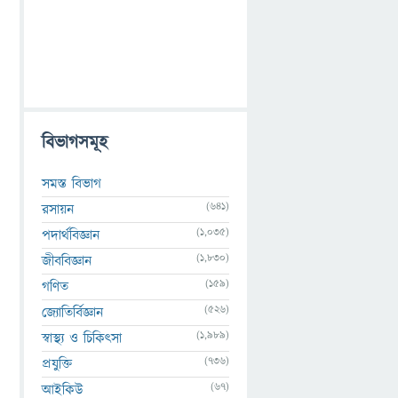
বিভাগসমূহ
সমস্ত বিভাগ
(641)
রসায়ন
(1,035)
পদার্থবিজ্ঞান
(1,830)
জীববিজ্ঞান
(159)
গণিত
(526)
জ্যোতির্বিজ্ঞান
(1,989)
স্বাস্থ্য ও চিকিৎসা
(736)
প্রযুক্তি
(67)
আইকিউ