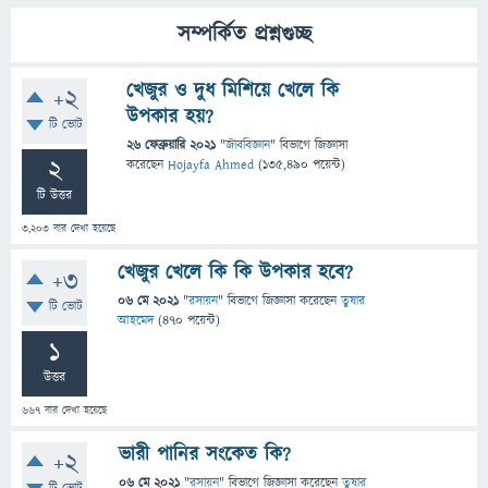
সম্পর্কিত প্রশ্নগুচ্ছ
খেজুর ও দুধ মিশিয়ে খেলে কি
+2
উপকার হয়?
টি ভোট
26 ফেব্রুয়ারি 2021
"
জীববিজ্ঞান
" বিভাগে
জিজ্ঞাসা
2
করেছেন
Hojayfa Ahmed
(
135,490
পয়েন্ট)
টি উত্তর
3,203
বার দেখা হয়েছে
খেজুর খেলে কি কি উপকার হবে?
+3
06 মে 2021
"
রসায়ন
" বিভাগে
জিজ্ঞাসা
করেছেন
তুষার
টি ভোট
আহমেদ
(
470
পয়েন্ট)
1
উত্তর
667
বার দেখা হয়েছে
ভারী পানির সংকেত কি?
+2
06 মে 2021
"
রসায়ন
" বিভাগে
জিজ্ঞাসা
করেছেন
তুষার