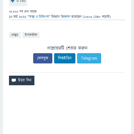
টি ভোট
25,966
বার দেখা হয়েছে
17 মার্চ 2022
"
স্বাস্থ্য ও চিকিৎসা
" বিভাগে
জিজ্ঞাসা
করেছেন
Sciena
(
240
পয়েন্ট)
খেজুর
উপকারীতা
প্রশ্নোত্তরটি শেয়ার করুন
ফেসবুক
লিঙ্কইডিন
Telegram