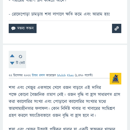
- শরীরের খারাপ চর্বি কমিয়ে আনে।
- রোদেপোড়া চামড়ায় শসা লাগালে ক্ষতি কমে এবং আরাম হয়!
0
টি ভোট
22 ডিসেম্বর 2022
উত্তর প্রদান
করেছেন
Muhib Khan
(
1,370
পয়েন্ট)
শসা এবং খেজুর একসাথে খেলে ওজন বাড়বে এই দাবির
পক্ষে কোনো বৈজ্ঞানিক প্রমাণ নেই। ওজন বৃদ্ধি বা হ্রাস সাধারণত গ্রাস
করা ক্যালোরির সংখ্যা এবং পোড়ানো ক্যালোরির সংখ্যার মধ্যে
ভারসাম্যহীনতার ফলাফল। কোন নির্দিষ্ট খাবার বা খাবারের সংমিশ্রণ
গ্রহণ করলে স্বয়ংক্রিয়ভাবে ওজন বৃদ্ধি বা হ্রাস হবে না।
শসা এবং খেজুর উভয়ই পুষ্টিকর খাবার যা একটি স্বাস্থ্যকর খাদ্যের