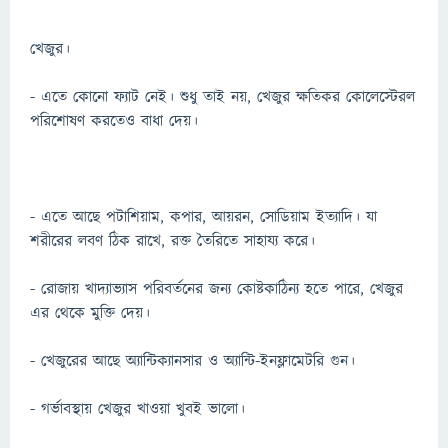
খেজুর।
- এতে কোনো ফ্যাট নেই। শুধু তাই নয়, খেজুর ক্ষতিকর কোলেস্টেরল
পরিশোষণ করতেও বাধা দেয়।
- এতে আছে পটাশিয়াম, কপার, আয়রন, সোডিয়াম ইত্যাদি। যা
শরীরের লবণ ঠিক রাখে, রক্ত তৈরিতে সাহায্য করে।
- রোজায় খাদ্যাভ্যাস পরিবর্তনের জন্য কোষ্টকাঠিন্য হতে পারে, খেজুর
এর থেকে মুক্তি দেয়।
- খেজুরের আছে অ্যান্টিক্যানসার ও অ্যান্টি-ইনফ্লামেটরি গুন।
- গর্ভাবস্থায় খেজুর খাওয়া খুবই ভালো।