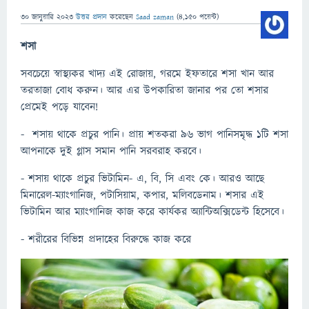
30 জানুয়ারি 2023
উত্তর প্রদান
করেছেন
Saad zaman
(
4,150
পয়েন্ট)
শসা
সবচেয়ে স্বাস্থ্যকর খাদ্য এই রোজায়, গরমে ইফতারে শসা খান আর
তরতাজা বোধ করুন। আর এর উপকারিতা জানার পর তো শসার
প্রেমেই পড়ে যাবেন!
- শসায় থাকে প্রচুর পানি। প্রায় শতকরা ৯৬ ভাগ পানিসমৃদ্ধ ১টি শসা
আপনাকে দুই গ্লাস সমান পানি সরবরাহ করবে।
- শসায় থাকে প্রচুর ভিটামিন- এ, বি, সি এবং কে। আরও আছে
মিনারেল-ম্যাংগানিজ, পটাসিয়াম, কপার, মলিবডেনাম। শসার এই
ভিটামিন আর ম্যাংগানিজ কাজ করে কার্যকর অ্যান্টিঅক্সিডেন্ট হিসেবে।
- শরীরের বিভিন্ন প্রদাহের বিরুদ্ধে কাজ করে