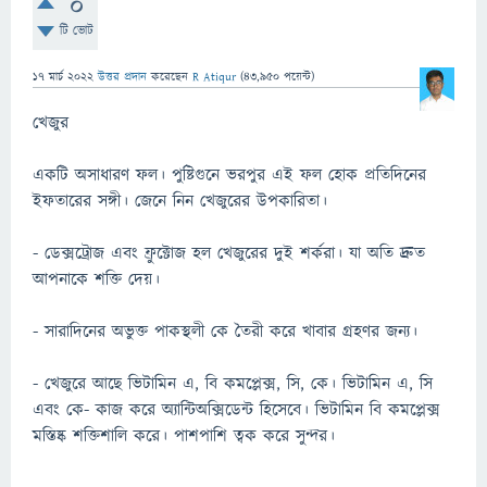
0
টি ভোট
17 মার্চ 2022
উত্তর প্রদান
করেছেন
R Atiqur
(
43,950
পয়েন্ট)
খেজুর
একটি অসাধারণ ফল। পুষ্টিগুনে ভরপুর এই ফল হোক প্রতিদিনের
ইফতারের সঙ্গী। জেনে নিন খেজুরের উপকারিতা।
- ডেক্সট্রোজ এবং ফ্রুক্টোজ হল খেজুরের দুই শর্করা। যা অতি দ্রুত
আপনাকে শক্তি দেয়।
- সারাদিনের অভুক্ত পাকস্থলী কে তৈরী করে খাবার গ্রহণর জন্য।
- খেজুরে আছে ভিটামিন এ, বি কমপ্লেক্স, সি, কে। ভিটামিন এ, সি
এবং কে- কাজ করে অ্যান্টিঅক্সিডেন্ট হিসেবে। ভিটামিন বি কমপ্লেক্স
মস্তিষ্ক শক্তিশালি করে। পাশপাশি ত্বক করে সুন্দর।