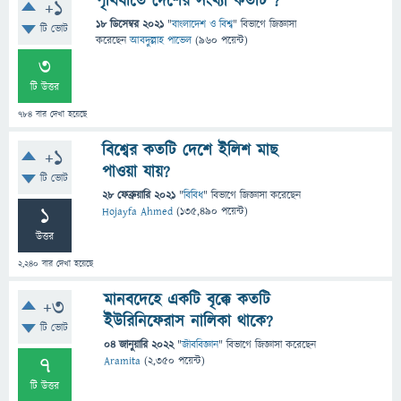
পৃথিবীতে দেশের সংখ্যা কতটি ?
+1
18 ডিসেম্বর 2021
"
বাংলাদেশ ও বিশ্ব
" বিভাগে
জিজ্ঞাসা
টি ভোট
করেছেন
আবদুল্লাহ পাভেল
(
960
পয়েন্ট)
3
টি উত্তর
784
বার দেখা হয়েছে
বিশ্বের কতটি দেশে ইলিশ মাছ
+1
পাওয়া যায়?
টি ভোট
28 ফেব্রুয়ারি 2021
"
বিবিধ
" বিভাগে
জিজ্ঞাসা
করেছেন
1
Hojayfa Ahmed
(
135,490
পয়েন্ট)
উত্তর
2,240
বার দেখা হয়েছে
মানবদেহে একটি বৃক্কে কতটি
+3
ইউরিনিফেরাস নালিকা থাকে?
টি ভোট
04 জানুয়ারি 2022
"
জীববিজ্ঞান
" বিভাগে
জিজ্ঞাসা
করেছেন
7
Aramita
(
2,350
পয়েন্ট)
টি উত্তর