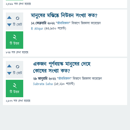
2,599
বার দেখা হয়েছে
মানুষের মস্তিষ্কে নিউরন সংখ্যা কত?
0
12 ফেব্রুয়ারি 2022
"
জীববিজ্ঞান
" বিভাগে
জিজ্ঞাসা
করেছেন
টি ভোট
R Atiqur
(
43,950
পয়েন্ট)
2
টি উত্তর
874
বার দেখা হয়েছে
একজন পূর্ণবয়স্ক মানুষের দেহে
0
কোষের সংখ্যা কত?
টি ভোট
29 জানুয়ারি 2022
"
জীববিজ্ঞান
" বিভাগে
জিজ্ঞাসা
করেছেন
2
Subrata Saha
(
15,210
পয়েন্ট)
টি উত্তর
2,977
বার দেখা হয়েছে