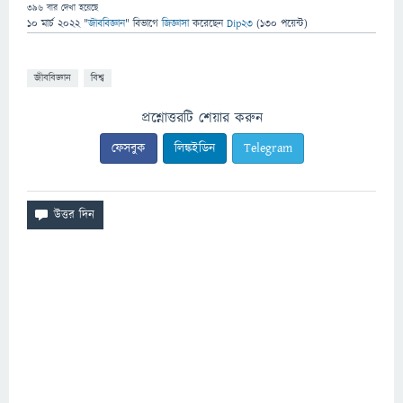
396
বার দেখা হয়েছে
10 মার্চ 2022
"
জীববিজ্ঞান
" বিভাগে
জিজ্ঞাসা
করেছেন
Dip23
(
130
পয়েন্ট)
জীববিজ্ঞান
বিশ্ব
প্রশ্নোত্তরটি শেয়ার করুন
ফেসবুক
লিঙ্কইডিন
Telegram