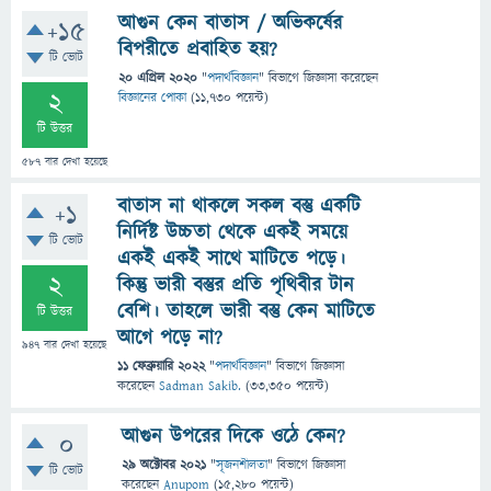
আগুন কেন বাতাস / অভিকর্ষের
+15
বিপরীতে প্রবাহিত হয়?
টি ভোট
20 এপ্রিল 2020
"
পদার্থবিজ্ঞান
" বিভাগে
জিজ্ঞাসা
করেছেন
2
বিজ্ঞানের পোকা
(
11,730
পয়েন্ট)
টি উত্তর
587
বার দেখা হয়েছে
বাতাস না থাকলে সকল বস্তু একটি
+1
নির্দিষ্ট উচ্চতা থেকে একই সময়ে
টি ভোট
একই একই সাথে মাটিতে পড়ে।
2
কিন্তু ভারী বস্তুর প্রতি পৃথিবীর টান
বেশি। তাহলে ভারী বস্তু কেন মাটিতে
টি উত্তর
আগে পড়ে না?
947
বার দেখা হয়েছে
11 ফেব্রুয়ারি 2022
"
পদার্থবিজ্ঞান
" বিভাগে
জিজ্ঞাসা
করেছেন
Sadman Sakib.
(
33,350
পয়েন্ট)
আগুন উপরের দিকে ওঠে কেন?
0
29 অক্টোবর 2021
"
সৃজনশীলতা
" বিভাগে
জিজ্ঞাসা
টি ভোট
করেছেন
Anupom
(
15,280
পয়েন্ট)