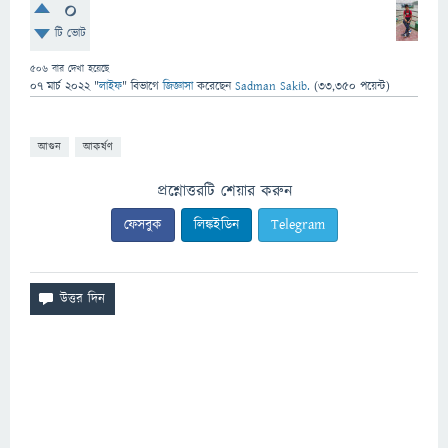
0
টি ভোট
506
বার দেখা হয়েছে
07 মার্চ 2022
"
লাইফ
" বিভাগে
জিজ্ঞাসা
করেছেন
Sadman Sakib.
(
33,350
পয়েন্ট)
আগুন
আকর্ষণ
প্রশ্নোত্তরটি শেয়ার করুন
ফেসবুক
লিঙ্কইডিন
Telegram