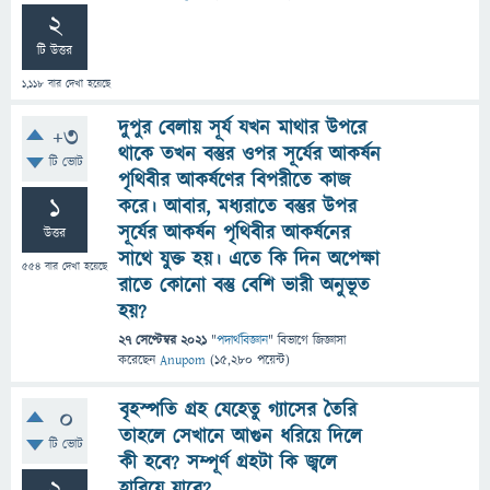
2
টি উত্তর
1,118
বার দেখা হয়েছে
দুপুর বেলায় সূর্য যখন মাথার উপরে
+3
থাকে তখন বস্তুর ওপর সূর্যের আকর্ষন
টি ভোট
পৃথিবীর আকর্ষণের বিপরীতে কাজ
1
করে। আবার, মধ্যরাতে বস্তুর উপর
সূর্যের আকর্ষন পৃথিবীর আকর্ষনের
উত্তর
সাথে যুক্ত হয়। এতে কি দিন অপেক্ষা
554
বার দেখা হয়েছে
রাতে কোনো বস্তু বেশি ভারী অনুভূত
হয়?
27 সেপ্টেম্বর 2021
"
পদার্থবিজ্ঞান
" বিভাগে
জিজ্ঞাসা
করেছেন
Anupom
(
15,280
পয়েন্ট)
বৃহস্পতি গ্রহ যেহেতু গ্যাসের তৈরি
0
তাহলে সেখানে আগুন ধরিয়ে দিলে
টি ভোট
কী হবে? সম্পূর্ণ গ্রহটা কি জ্বলে
হারিয়ে যাবে?