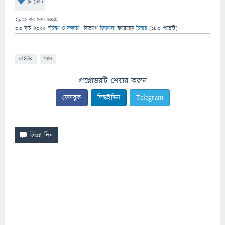
টি ভোট
2,022
বার দেখা হয়েছে
03 মার্চ 2022
"
চিন্তা ও দক্ষতা
" বিভাগে
জিজ্ঞাসা
করেছেন
চিন্ময়
(
180
পয়েন্ট)
লাইটার
গ্যাস
প্রশ্নোত্তরটি শেয়ার করুন
ফেসবুক
লিঙ্কইডিন
Telegram