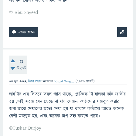
সম্ভাবনা বেশি। এটাও একটা কারন।
© Abu Sayeed
0
টি ভোট
03 জুন 2022
উত্তর প্রদান
করেছেন
Nishat Tasnim
(
7,950
পয়েন্ট)
লাইটার এর ভিতরে তরল গ্যাস থাকে,, প্লাস্টিক টা হালকা কাঁচ জাতীয়
হয় ,তাই সহজ যেন ভেঙে না যায় সেজন্য কাঠামোর মজবুত করার
জন্য মাঝে দেয়ালের মতো দেয়া হয় যা কারণে কাঠামো আরও অনেক
বেশী মজবুত হয়, এবং অনেক চাপ সহ্য করতে পারে।
©Tushar Durjoy