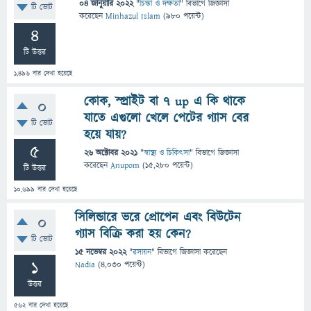
04 জানুয়ারি 2022
"
চিন্তা ও দক্ষতা
" বিভাগে
জিজ্ঞাসা
টি ভোট
করেছেন
Minhazul Islam
(
980
পয়েন্ট)
4
টি উত্তর
1,496
বার দেখা হয়েছে
কোক, স্প্রাইট বা 7 up এ কি থাকে
0
যাতে এগুলো খেলে পেটের গ্যাস বের
টি ভোট
হয়ে যায়?
5
26 অক্টোবর 2021
"
স্বাস্থ্য ও চিকিৎসা
" বিভাগে
জিজ্ঞাসা
করেছেন
Anupom
(
15,280
পয়েন্ট)
টি উত্তর
10,699
বার দেখা হয়েছে
সিলিন্ডারে ভরে প্রোপেন এবং বিউটেন
0
গ্যাস বিক্রি করা হয় কেন?
টি ভোট
15 নভেম্বর 2022
"
রসায়ন
" বিভাগে
জিজ্ঞাসা
করেছেন
1
Nadia
(
4,030
পয়েন্ট)
উত্তর
562
বার দেখা হয়েছে