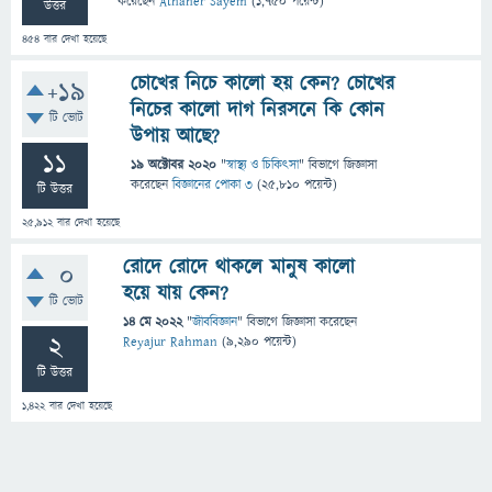
করেছেন
Athaher Sayem
(
1,750
পয়েন্ট)
উত্তর
454
বার দেখা হয়েছে
চোখের নিচে কালো হয় কেন? চোখের
+19
নিচের কালো দাগ নিরসনে কি কোন
টি ভোট
উপায় আছে?
11
19 অক্টোবর 2020
"
স্বাস্থ্য ও চিকিৎসা
" বিভাগে
জিজ্ঞাসা
করেছেন
বিজ্ঞানের পোকা ৩
(
25,810
পয়েন্ট)
টি উত্তর
25,912
বার দেখা হয়েছে
রোদে রোদে থাকলে মানুষ কালো
0
হয়ে যায় কেন?
টি ভোট
14 মে 2022
"
জীববিজ্ঞান
" বিভাগে
জিজ্ঞাসা
করেছেন
2
Reyajur Rahman
(
9,290
পয়েন্ট)
টি উত্তর
1,422
বার দেখা হয়েছে