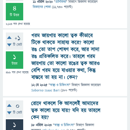
11 এপ্রিল 2020
"
প্রাণিবিদ্যা
" বিভাগে
জিজ্ঞাসা
করেছেন
4
বিজ্ঞানের পোকা
(
11,730
পয়েন্ট)
টি উত্তর
6,124
বার দেখা হয়েছে
গরম জায়গায় কালো ত্বক কীভাবে
+1
টিকে থাকতে সাহায্য করে? কালো
টি ভোট
রঙ তো তাপ শোষণ করে, আর সাদা
1
রঙ প্রতিফলিত করে। তাহলে গরম
জায়গায় তো কালো রঙের ত্বক আরও
উত্তর
বেশি গরম হয়ে যাওয়ার কথা, কিন্তু
499
বার দেখা হয়েছে
বাস্তবে তা হয় না। কেন?
12 মে 2025
"
স্বাস্থ্য ও চিকিৎসা
" বিভাগে
জিজ্ঞাসা
করেছেন
Soborno Isaac Bari
(
180
পয়েন্ট)
রোদে থাকলে কি আসলেই আমাদের
0
ত্বক কালো হয়ে যায়? যদি হয় তাহলে
টি ভোট
কেন হয়?
1
18 এপ্রিল 2023
"
স্বাস্থ্য ও চিকিৎসা
" বিভাগে
জিজ্ঞাসা