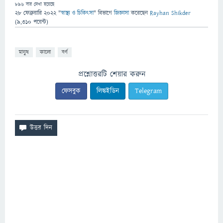
896
বার দেখা হয়েছে
28 ফেব্রুয়ারি 2022
"
স্বাস্থ্য ও চিকিৎসা
" বিভাগে
জিজ্ঞাসা
করেছেন
Rayhan Shikder
(
9,310
পয়েন্ট)
মানুষ
কালো
বর্ণ
প্রশ্নোত্তরটি শেয়ার করুন
ফেসবুক
লিঙ্কইডিন
Telegram