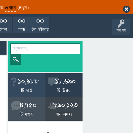
ারিত
এখানে
দেখুন।
পোল
ব্যাজ
টপ ইউজার
লগ ইন
10,988
18,690
টি প্রশ্ন
টি উত্তর
4,750
890,123
টি মন্তব্য
জন সদস্য