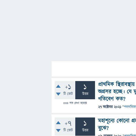
প্রাথমিক স্থিরাবস্
+1
1
অগ্রসর হচ্ছে। যে ম
টি ভোট
উত্তর
গতিবেগ কত?
334
বার দেখা হয়েছে
27 অক্টোবর 2021
"
পদার্থবিজ্ঞ
মহাশূন্যে কোনো গ্
+7
1
বুঝে?
টি ভোট
উত্তর