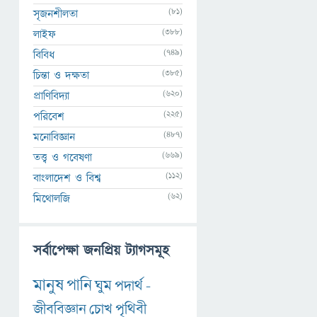
(81)
সৃজনশীলতা
(388)
লাইফ
(749)
বিবিধ
(385)
চিন্তা ও দক্ষতা
(620)
প্রাণিবিদ্যা
(225)
পরিবেশ
(487)
মনোবিজ্ঞান
(669)
তত্ত্ব ও গবেষণা
(112)
বাংলাদেশ ও বিশ্ব
(62)
মিথোলজি
সর্বাপেক্ষা জনপ্রিয় ট্যাগসমূহ
মানুষ
পানি
ঘুম
পদার্থ
-
জীববিজ্ঞান
চোখ
পৃথিবী