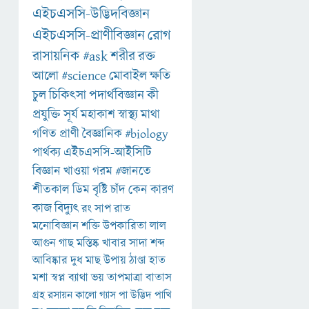
এইচএসসি-উদ্ভিদবিজ্ঞান
এইচএসসি-প্রাণীবিজ্ঞান
রোগ
রাসায়নিক
#ask
শরীর
রক্ত
আলো
#science
মোবাইল
ক্ষতি
চুল
চিকিৎসা
পদার্থবিজ্ঞান
কী
প্রযুক্তি
সূর্য
মহাকাশ
স্বাস্থ্য
মাথা
গণিত
প্রাণী
বৈজ্ঞানিক
#biology
পার্থক্য
এইচএসসি-আইসিটি
বিজ্ঞান
খাওয়া
গরম
#জানতে
শীতকাল
ডিম
বৃষ্টি
চাঁদ
কেন
কারণ
কাজ
বিদ্যুৎ
রং
সাপ
রাত
মনোবিজ্ঞান
শক্তি
উপকারিতা
লাল
আগুন
গাছ
মস্তিষ্ক
খাবার
সাদা
শব্দ
আবিষ্কার
দুধ
মাছ
উপায়
ঠাণ্ডা
হাত
মশা
স্বপ্ন
ব্যাথা
ভয়
তাপমাত্রা
বাতাস
গ্রহ
রসায়ন
কালো
গ্যাস
পা
উদ্ভিদ
পাখি