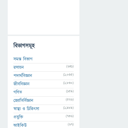
বিভাগসমূহ
সমস্ত বিভাগ
(641)
রসায়ন
(1,035)
পদার্থবিজ্ঞান
(1,830)
জীববিজ্ঞান
(159)
গণিত
(526)
জ্যোতির্বিজ্ঞান
(1,989)
স্বাস্থ্য ও চিকিৎসা
(736)
প্রযুক্তি
(67)
আইকিউ