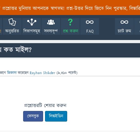
তির প্রশ্নোত্তর দুনিয়ায় আপনাকে স্বাগতম! প্রশ্ন-উত্তর দিয়ে জিতে নিন পুরস্কার, বিস্ত
!
অনুত্তরিত
বিভাগসমূহ
সদস্যবৃন্দ
প্রশ্ন করুন
FAQ
চ্যাট রুম
্টায় কত মাইল?
িভাগে
জিজ্ঞাসা
করেছেন
Rayhan Shikder
(
9,310
পয়েন্ট)
প্রশ্নোত্তরটি শেয়ার করুন
ফেসবুক
লিঙ্কইডিন