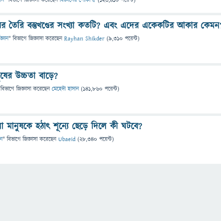
ঞান
" বিভাগে
জিজ্ঞাসা
করেছেন
বিজ্ঞানের পোকা ৫
(
123,410
পয়েন্ট)
নুষের তৈরি বস্তুখণ্ডের সংখ্যা কতটি? এবং এদের একেকটির আকার কেমন
জ্ঞান
" বিভাগে
জিজ্ঞাসা
করেছেন
Rayhan Shikder
(
9,310
পয়েন্ট)
ুষের উচ্চতা বাড়ে?
 বিভাগে
জিজ্ঞাসা
করেছেন
মেহেদী হাসান
(
141,860
পয়েন্ট)
ো মানুষকে হঠাৎ শূন্যে ছেড়ে দিলে কী ঘটবে?
ান
" বিভাগে
জিজ্ঞাসা
করেছেন
Ubaeid
(
28,340
পয়েন্ট)