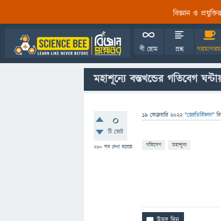
বিজ্ঞান ও প্রযুক্
বী হোম
প্রশ্ন
গরমাগরম
মহাশূন্যে বস্তখন্ডের গতিবেগ ঘন
19 ফেব্রুয়ারি 2022
"
জ্যোতির্বিজ্ঞান
" ব
0
টি ভোট
গতিবেগ
মহাশূন্য
260
বার দেখা হয়েছে