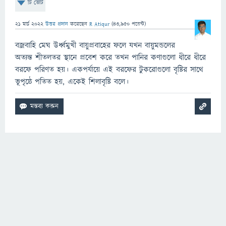
টি ভোট
21 মার্চ 2022
উত্তর প্রদান
করেছেন
R Atiqur
(
43,950
পয়েন্ট)
বজ্রবাহি মেঘ উর্ধ্বমুখী বায়ুপ্রবাহের ফলে যখন বায়ুমন্ডলের
অত্যন্ত শীতলতর স্থানে প্রবেশ করে তখন পানির কণাগুলো ধীরে ধীরে
বরফে পরিণত হয়। একপর্যায়ে এই বরফের টুকরোগুলো বৃষ্টির সাথে
ভূপৃষ্ঠে পতিত হয়, একেই শিলাবৃষ্টি বলে।