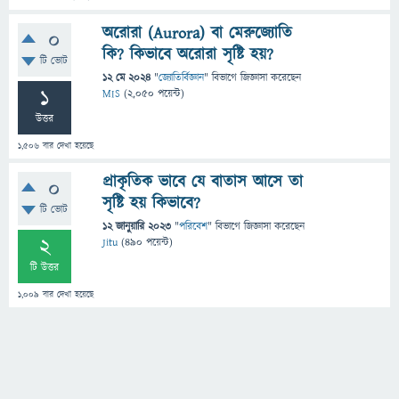
অরোরা (Aurora) বা মেরুজ্যোতি
0
কি? কিভাবে অরোরা সৃষ্টি হয়?
টি ভোট
12 মে 2024
"
জ্যোতির্বিজ্ঞান
" বিভাগে
জিজ্ঞাসা
করেছেন
1
MIS
(
2,050
পয়েন্ট)
উত্তর
1,506
বার দেখা হয়েছে
প্রাকৃতিক ভাবে যে বাতাস আসে তা
0
সৃষ্টি হয় কিভাবে?
টি ভোট
12 জানুয়ারি 2023
"
পরিবেশ
" বিভাগে
জিজ্ঞাসা
করেছেন
2
Jitu
(
490
পয়েন্ট)
টি উত্তর
1,009
বার দেখা হয়েছে