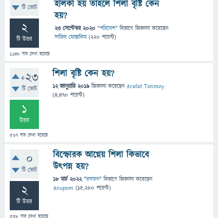
হালকা হয় তাহলে শিলা বৃষ্টি কেন
টি ভোট
হয়?
2
23 সেপ্টেম্বর 2020
"
পরিবেশ
" বিভাগে
জিজ্ঞাসা
করেছেন
সাজিদ মোস্তাকিম
(
220
পয়েন্ট)
টি উত্তর
1,148
বার দেখা হয়েছে
শিলা বৃষ্টি কেন হয়?
+23
12 জানুয়ারি 2019
জিজ্ঞাসা
করেছেন
Arafat Tonmoy
টি ভোট
(
4,470
পয়েন্ট)
1
উত্তর
567
বার দেখা হয়েছে
বিস্ফোরক আগ্নেয় শিলা কিভাবে
0
উৎপন্ন হয়?
টি ভোট
18 মার্চ 2022
"
রসায়ন
" বিভাগে
জিজ্ঞাসা
করেছেন
2
Anupom
(
15,280
পয়েন্ট)
টি উত্তর
538
বার দেখা হয়েছে