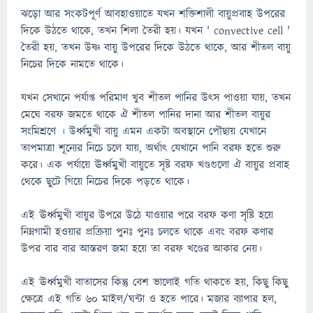
ঝড়ো আর সংকটপূর্ণ আবহাওয়াতে যখন শক্তিশালী বায়ুপ্রবাহ উপরের
দিকে উঠতে থাকে, তখন শিলা তৈরী হয়। যখন ' convective cell '
তৈরী হয়, তখন উষ্ণ বায়ু উপরের দিকে উঠতে থাকে, আর শীতল বায়ু
নিচের দিকে নামতে থাকে।
যখন সেখানে পর্যাপ্ত পরিমাণ খুব শীতল পানির উৎস পাওয়া যায়, তখন
মেঘে বরফ জমতে থাকে ঐ শীতল পানির দানা আর শীতল বায়ুর
সংমিশ্রণে । উর্ধ্বমুখী বায়ু এমন একটা অবস্থানে পৌছায় যেখানে
তাপমাত্রা শূন্যের নিচে চলে যায়, অর্থাৎ যেখানে পানি বরফ হতে শুরু
করে। এক পর্যায়ে ঊর্ধ্বমুখী বায়ুতে সৃষ্ট বরফ খণ্ডগুলো ঐ বায়ুর প্রবাহ
থেকে ছুটে গিয়ে নিচের দিকে পড়তে থাকে।
এই ঊর্ধ্বমুখী বায়ুর উপরে উঠে যাওয়ার পরে বরফ কণা সৃষ্টি হয়ে
নিম্নগামী হওয়ার প্রক্রিয়া পুনঃ পুনঃ চলতে থাকে এবং বরফ কণার
উপর বার বার আস্তরণ জমা হয়ে তা বরফ খণ্ডের আকার নেয়।
এই ঊর্ধ্বমুখী বাতাসের কিন্তু বেশ ভালোই গতি থাকতে হয়, কিছু কিছু
ক্ষেত্রে এই গতি ৬০ মাইল/ঘন্টা ও হতে পারে। মজার ব্যাপার হল,