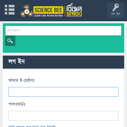
লগ ইন
লগ ইন
আমার ই-মেইলঃ
পাসওয়ার্ডঃ