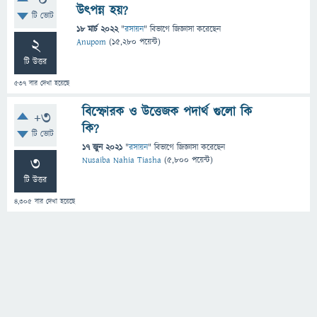
0
উৎপন্ন হয়?
টি ভোট
18 মার্চ 2022
"
রসায়ন
" বিভাগে
জিজ্ঞাসা
করেছেন
2
Anupom
(
15,280
পয়েন্ট)
টি উত্তর
537
বার দেখা হয়েছে
বিস্ফোরক ও উত্তেজক পদার্থ গুলো কি
+3
কি?
টি ভোট
17 জুন 2021
"
রসায়ন
" বিভাগে
জিজ্ঞাসা
করেছেন
3
Nusaiba Nahia Tiasha
(
5,800
পয়েন্ট)
টি উত্তর
4,305
বার দেখা হয়েছে