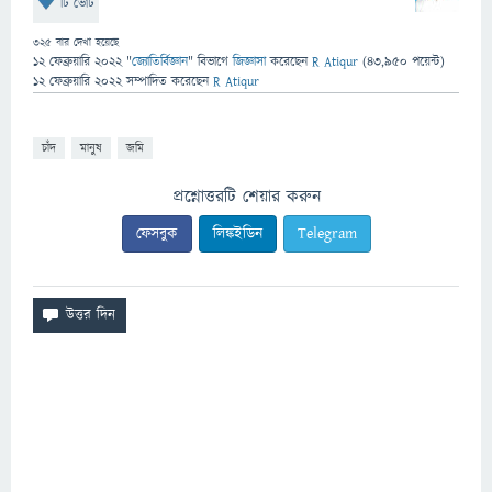
টি ভোট
325
বার দেখা হয়েছে
12 ফেব্রুয়ারি 2022
"
জ্যোতির্বিজ্ঞান
" বিভাগে
জিজ্ঞাসা
করেছেন
R Atiqur
(
43,950
পয়েন্ট)
12 ফেব্রুয়ারি 2022
সম্পাদিত
করেছেন
R Atiqur
চাঁদ
মানুষ
জমি
প্রশ্নোত্তরটি শেয়ার করুন
ফেসবুক
লিঙ্কইডিন
Telegram