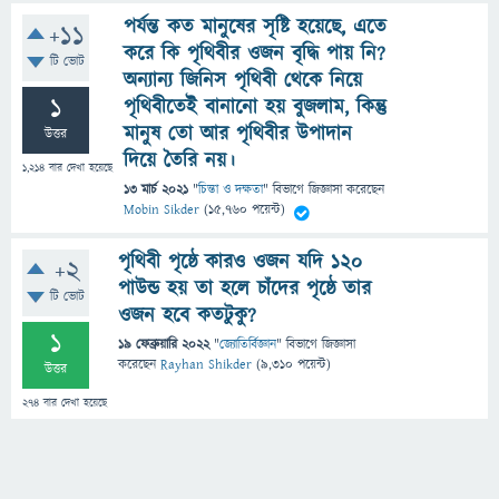
পর্যন্ত কত মানুষের সৃষ্টি হয়েছে, এতে
+11
করে কি পৃথিবীর ওজন বৃদ্ধি পায় নি?
টি ভোট
অন্যান্য জিনিস পৃথিবী থেকে নিয়ে
1
পৃথিবীতেই বানানো হয় বুজলাম, কিন্তু
মানুষ তো আর পৃথিবীর উপাদান
উত্তর
দিয়ে তৈরি নয়।
1,214
বার দেখা হয়েছে
13 মার্চ 2021
"
চিন্তা ও দক্ষতা
" বিভাগে
জিজ্ঞাসা
করেছেন
Mobin Sikder
(
15,760
পয়েন্ট)
পৃথিবী পৃষ্ঠে কারও ওজন যদি ১২০
+2
পাউন্ড হয় তা হলে চাঁদের পৃষ্ঠে তার
টি ভোট
ওজন হবে কতটুকু?
1
19 ফেব্রুয়ারি 2022
"
জ্যোতির্বিজ্ঞান
" বিভাগে
জিজ্ঞাসা
করেছেন
Rayhan Shikder
(
9,310
পয়েন্ট)
উত্তর
274
বার দেখা হয়েছে