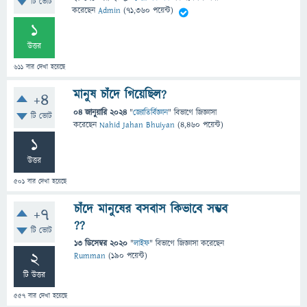
টি ভোট
করেছেন
Admin
(
71,360
পয়েন্ট)
1
উত্তর
611
বার দেখা হয়েছে
মানুষ চাঁদে গিয়েছিল?
+4
04 জানুয়ারি 2024
"
জ্যোতির্বিজ্ঞান
" বিভাগে
জিজ্ঞাসা
টি ভোট
করেছেন
Nahid Jahan Bhuiyan
(
4,460
পয়েন্ট)
1
উত্তর
501
বার দেখা হয়েছে
চাঁদে মানুষের বসবাস কিভাবে সম্ভব
+7
??
টি ভোট
13 ডিসেম্বর 2020
"
লাইফ
" বিভাগে
জিজ্ঞাসা
করেছেন
2
Rumman
(
190
পয়েন্ট)
টি উত্তর
557
বার দেখা হয়েছে