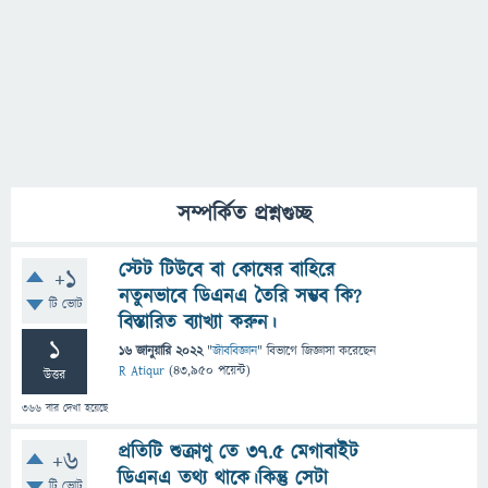
সম্পর্কিত প্রশ্নগুচ্ছ
স্টেট টিউবে বা কোষের বাহিরে
+1
নতুনভাবে ডিএনএ তৈরি সম্ভব কি?
টি ভোট
বিস্তারিত ব্যাখ্যা করুন।
1
16 জানুয়ারি 2022
"
জীববিজ্ঞান
" বিভাগে
জিজ্ঞাসা
করেছেন
R Atiqur
(
43,950
পয়েন্ট)
উত্তর
366
বার দেখা হয়েছে
প্রতিটি শুক্রাণু তে ৩৭.৫ মেগাবাইট
+6
ডিএনএ তথ্য থাকে।কিন্তু সেটা
টি ভোট