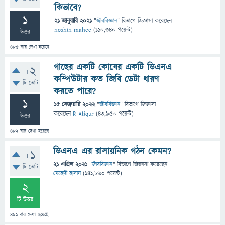
কিভাবে?
1
21 জানুয়ারি 2021
"
জীববিজ্ঞান
" বিভাগে
জিজ্ঞাসা
করেছেন
noshin mahee
(
110,340
পয়েন্ট)
উত্তর
485
বার দেখা হয়েছে
গাছের একটি কোষের একটি ডিএনএ
+2
কম্পিউটার কত জিবি ডেটা ধারণ
টি ভোট
করতে পারে?
1
15 ফেব্রুয়ারি 2022
"
জীববিজ্ঞান
" বিভাগে
জিজ্ঞাসা
করেছেন
R Atiqur
(
43,950
পয়েন্ট)
উত্তর
482
বার দেখা হয়েছে
ডিএনএ এর রাসায়নিক গঠন কেমন?
+1
21 এপ্রিল 2021
"
জীববিজ্ঞান
" বিভাগে
জিজ্ঞাসা
করেছেন
টি ভোট
মেহেদী হাসান
(
141,860
পয়েন্ট)
2
টি উত্তর
491
বার দেখা হয়েছে