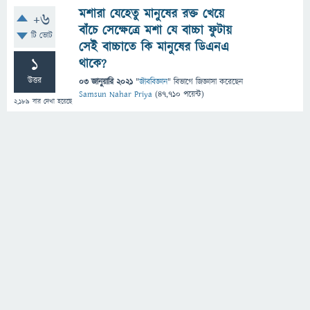
মশারা যেহেতু মানুষের রক্ত খেয়ে
+6
বাঁচে সেক্ষেত্রে মশা যে বাচ্চা ফুটায়
টি ভোট
সেই বাচ্চাতে কি মানুষের ডিএনএ
1
থাকে?
উত্তর
03 জানুয়ারি 2021
"
জীববিজ্ঞান
" বিভাগে
জিজ্ঞাসা
করেছেন
Samsun Nahar Priya
(
47,710
পয়েন্ট)
2,189
বার দেখা হয়েছে