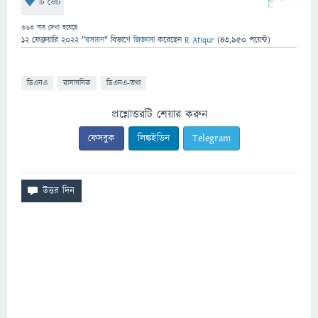
টি ভোট
363
বার দেখা হয়েছে
12 ফেব্রুয়ারি 2022
"
রসায়ন
" বিভাগে
জিজ্ঞাসা
করেছেন
R Atiqur
(
43,950
পয়েন্ট)
ডিএনএ
রাসায়নিক
ডিএনএ-তথ্য
প্রশ্নোত্তরটি শেয়ার করুন
ফেসবুক
লিঙ্কইডিন
Telegram