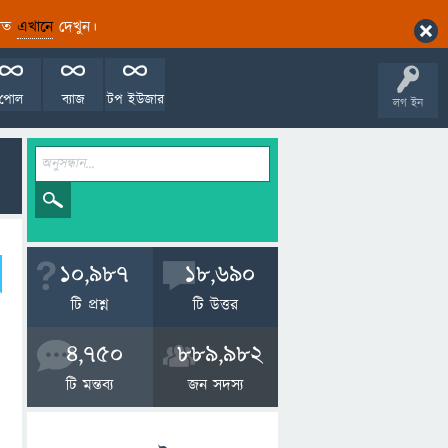
ারিত
এখানে
দেখুন।
পোল
ব্যাজ
টপ ইউজার
লগ ইন
10,987
18,690
টি প্রশ্ন
টি উত্তর
4,750
889,982
টি মন্তব্য
জন সদস্য