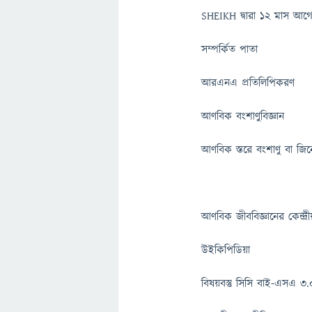
SHEIKH দ্বারা ১২ মাস আগে
সম্পর্কিত পাতা
আরএনএ প্রতিলিপিকরণ
আণবিক বংশাণুবিজ্ঞান
আণবিক স্তরে বংশাণু বা জিন
আণবিক জীববিজ্ঞানের কেন্দ্র
উইকিপিডিয়া
বিষয়বস্তু সিসি বাই-এসএ ৩.