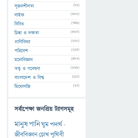
(81)
সৃজনশীলতা
(388)
লাইফ
(749)
বিবিধ
(385)
চিন্তা ও দক্ষতা
(620)
প্রাণিবিদ্যা
(225)
পরিবেশ
(487)
মনোবিজ্ঞান
(669)
তত্ত্ব ও গবেষণা
(112)
বাংলাদেশ ও বিশ্ব
(62)
মিথোলজি
সর্বাপেক্ষা জনপ্রিয় ট্যাগসমূহ
মানুষ
পানি
ঘুম
পদার্থ
-
জীববিজ্ঞান
চোখ
পৃথিবী