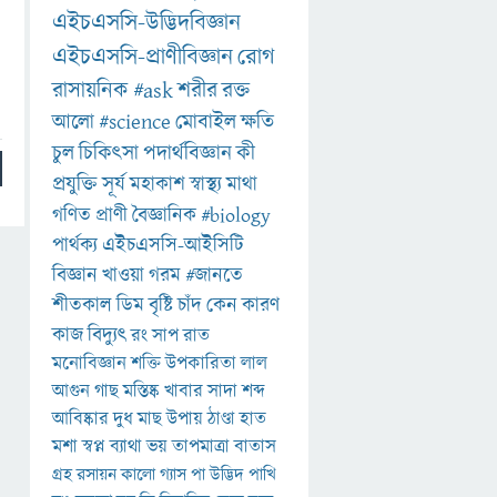
এইচএসসি-উদ্ভিদবিজ্ঞান
এইচএসসি-প্রাণীবিজ্ঞান
রোগ
রাসায়নিক
#ask
শরীর
রক্ত
আলো
#science
মোবাইল
ক্ষতি
চুল
চিকিৎসা
পদার্থবিজ্ঞান
কী
প্রযুক্তি
সূর্য
মহাকাশ
স্বাস্থ্য
মাথা
গণিত
প্রাণী
বৈজ্ঞানিক
#biology
পার্থক্য
এইচএসসি-আইসিটি
বিজ্ঞান
খাওয়া
গরম
#জানতে
শীতকাল
ডিম
বৃষ্টি
চাঁদ
কেন
কারণ
কাজ
বিদ্যুৎ
রং
সাপ
রাত
মনোবিজ্ঞান
শক্তি
উপকারিতা
লাল
আগুন
গাছ
মস্তিষ্ক
খাবার
সাদা
শব্দ
আবিষ্কার
দুধ
মাছ
উপায়
ঠাণ্ডা
হাত
মশা
স্বপ্ন
ব্যাথা
ভয়
তাপমাত্রা
বাতাস
গ্রহ
রসায়ন
কালো
গ্যাস
পা
উদ্ভিদ
পাখি