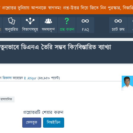
তির প্রশ্নোত্তর দুনিয়ায় আপনাকে স্বাগতম! প্রশ্ন-উত্তর দিয়ে জিতে নিন পুরস্কার, বিস্ত
!
অনুত্তরিত
বিভাগসমূহ
সদস্যবৃন্দ
প্রশ্ন করুন
FAQ
চ্যাট রুম
ুনভাবে ডিএনএ তৈরি সম্ভব কি?বিস্তারিত ব্যাখ্যা
গে
জিজ্ঞাসা
করেছেন
R Atiqur
(
43,950
পয়েন্ট)
রাসায়নিক
প্রশ্নোত্তরটি শেয়ার করুন
ফেসবুক
লিঙ্কইডিন