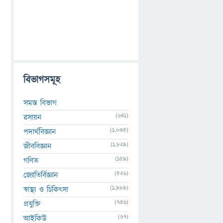
বিভাগসমূহ
সমস্ত বিভাগ
(641)
রসায়ন
(1,035)
পদার্থবিজ্ঞান
(1,829)
জীববিজ্ঞান
(159)
গণিত
(526)
জ্যোতির্বিজ্ঞান
(1,989)
স্বাস্থ্য ও চিকিৎসা
(736)
প্রযুক্তি
(67)
আইকিউ