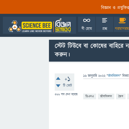
বিজ্ঞান ও প্রযুক্
বী হোম
প্রশ্ন
গরমাগরম
স্টেট টিউবে বা কোষের বাহিরে নত
করুন।
16 জানুয়ারি 2022
"
জীববিজ্ঞান
" বিভা
+1
টি ভোট
366
বার দেখা হয়েছে
ডিএনএ
জীববিজ্ঞান
জৈব