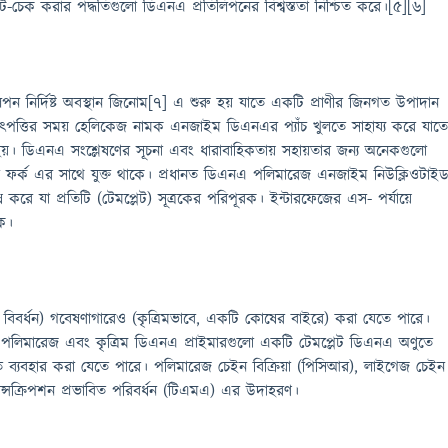
ুটি-চেক করার পদ্ধতিগুলো ডিএনএ প্রতিলিপনের বিশ্বস্ততা নিশ্চিত করে।[৫][৬]
 নির্দিষ্ট অবস্থান জিনোম[৭] এ শুরু হয় যাতে একটি প্রাণীর জিনগত উপাদান
 উৎপত্তির সময় হেলিকেজ নামক এনজাইম ডিএনএর প্যাঁচ খুলতে সাহায্য করে যাত
 হয়। ডিএনএ সংশ্লেষণের সূচনা এবং ধারাবাহিকতায় সহায়তার জন্য অনেকগুলো
েশন ফর্ক এর সাথে যুক্ত থাকে। প্রধানত ডিএনএ পলিমারেজ এনজাইম নিউক্লিওটাই
েষ করে যা প্রতিটি (টেমপ্লেট) সূত্রকের পরিপূরক। ইন্টারফেজের এস- পর্যায়ে
ে।
িবর্ধন) গবেষণাগারেও (কৃত্রিমভাবে, একটি কোষের বাইরে) করা যেতে পারে।
 পলিমারেজ এবং কৃত্রিম ডিএনএ প্রাইমারগুলো একটি টেমপ্লেট ডিএনএ অণুতে
 ব্যবহার করা যেতে পারে। পলিমারেজ চেইন বিক্রিয়া (পিসিআর), লাইগেজ চেইন
রান্সক্রিপশন প্রভাবিত পরিবর্ধন (টিএমএ) এর উদাহরণ।