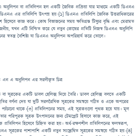
 অনুলিপন বা প্রতিলিপন হল একটি জৈবিক প্রক্রিয়া যার মাধ্যমে একটি ডিএনএ
এনএ এর প্রতিলিপি উৎপন্ন হয়।[১] ডিএনএ প্রতিলিপি জৈবিক উত্তরাধিকারের
ংশ হিসেবে কাজ করে। কোষ বিভাজনের সময় ক্ষতিগ্রস্ত টিস্যুর বৃদ্ধি এবং মেরামত
য়োজনীয়, যখন এটি নিশ্চিত করে যে নতুন কোষের প্রতিটি নিজস্ব ডিএনএ অনুলিপি
 স্বতন্ত্র বৈশিষ্ট্য যা ডিএনএ অনুলিপন অপরিহার্য করে তোলে।
ি এন এ অনুলিপন এর সরলীকৃত চিত্র
ান্ড বা সূত্রকের একটি ডাবল হেলিক্স দিয়ে তৈরি। ডাবল হেলিক্স বলতে একটি
তির বর্ণনা দেয় যা দুটি সরলরৈখিক সূত্রকের সমন্বয়ে গঠিত ও একে অপরের
যাঁচানো থাকে।[৩] প্রতিলিপনের সময়, এই সূত্রকগুলো পৃথক হয়ে যায়। মূল
ক তার পরিপূরক সূত্রক উৎপাদনের জন্য টেমপ্লেট হিসাবে কাজ করে, এই
মূলক প্রতিলিপন হিসেবে চিহ্নিত করা হয়। অর্ধ-রক্ষণশীল প্রতিলিপনের ফলস্বরূপ,
নএ সূত্রকের পাশাপাশি একটি নতুন সংশ্লেষিত সূত্রকের সমন্বয়ে গঠিত হয়।[৪]