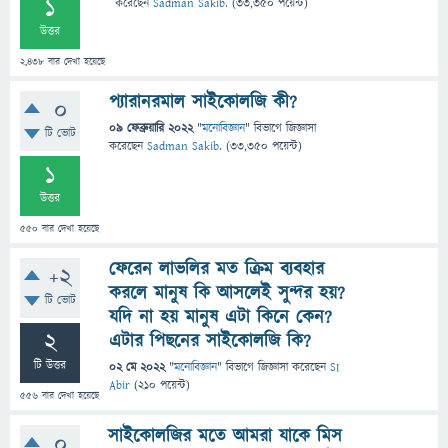
1
করেছেন
Sadman Sakib.
(
33,350
পয়েন্ট)
উত্তর
2,438
বার দেখা হয়েছে
প্যারানরমাল সাইকোলজি কী?
0
09 ফেব্রুয়ারি 2022
"
মনোবিজ্ঞান
" বিভাগে
জিজ্ঞাসা
টি ভোট
করেছেন
Sadman Sakib.
(
33,350
পয়েন্ট)
1
উত্তর
550
বার দেখা হয়েছে
ফেরেন লাভলির মত ক্রিম ব্যবহার
+2
করলে মানুষ কি আসলেই সুন্দর হয়?
টি ভোট
যদি না হয় মানুষ এটা কিনে কেন?
2
এটার পিছনের সাইকোলজি কি?
টি উত্তর
02 মে 2022
"
মনোবিজ্ঞান
" বিভাগে
জিজ্ঞাসা
করেছেন
SI
Abir
(
210
পয়েন্ট)
556
বার দেখা হয়েছে
সাইকোলজির মতে আমরা যাকে মিস
0