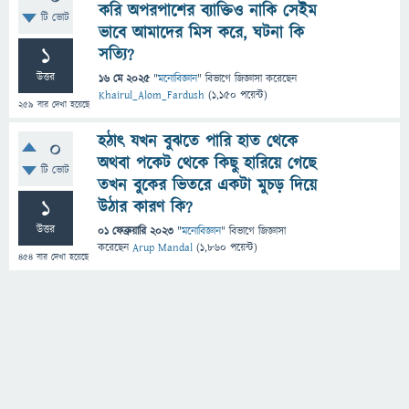
করি অপরপাশের ব্যাক্তিও নাকি সেইম
টি ভোট
ভাবে আমাদের মিস করে, ঘটনা কি
1
সত্যি?
উত্তর
16 মে 2025
"
মনোবিজ্ঞান
" বিভাগে
জিজ্ঞাসা
করেছেন
Khairul_Alom_Fardush
(
1,150
পয়েন্ট)
259
বার দেখা হয়েছে
হঠাৎ যখন বুঝতে পারি হাত থেকে
0
অথবা পকেট থেকে কিছু হারিয়ে গেছে
টি ভোট
তখন বুকের ভিতরে একটা মুচড় দিয়ে
1
উঠার কারণ কি?
উত্তর
01 ফেব্রুয়ারি 2023
"
মনোবিজ্ঞান
" বিভাগে
জিজ্ঞাসা
করেছেন
Arup Mandal
(
1,860
পয়েন্ট)
454
বার দেখা হয়েছে