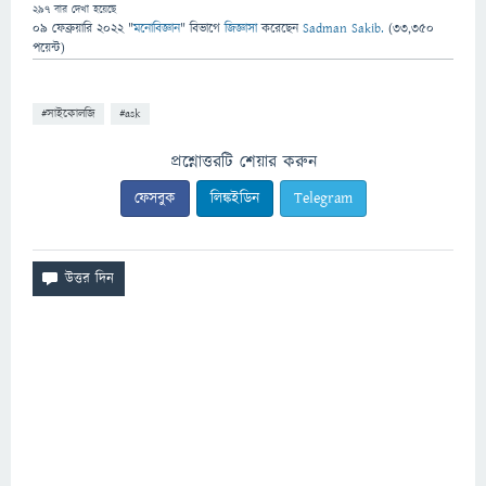
297
বার দেখা হয়েছে
09 ফেব্রুয়ারি 2022
"
মনোবিজ্ঞান
" বিভাগে
জিজ্ঞাসা
করেছেন
Sadman Sakib.
(
33,350
পয়েন্ট)
#সাইকোলজি
#ask
প্রশ্নোত্তরটি শেয়ার করুন
ফেসবুক
লিঙ্কইডিন
Telegram