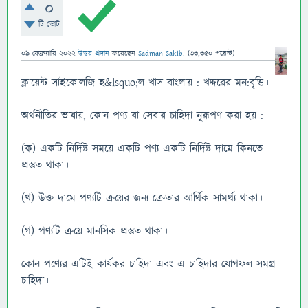
0
টি ভোট
09 ফেব্রুয়ারি 2022
উত্তর প্রদান
করেছেন
Sadman Sakib.
(
33,350
পয়েন্ট)
ক্লায়েন্ট সাইকোলজি হ&lsquo;ল খাস বাংলায় : খদ্দরের মন:বৃত্তি।
অর্থনীতির ভাষায়, কোন পণ্য বা সেবার চাহিদা নুরূপণ করা হয় :
(ক) একটি নির্দিষ্ট সময়ে একটি পণ্য একটি নির্দিষ্ট দামে কিনতে
প্রস্তুত থাকা।
(খ) উক্ত দামে পণ্যটি ক্রয়ের জন্য ক্রেতার আর্থিক সামর্থ্য থাকা।
(গ) পণ্যটি ক্রয়ে মানসিক প্রস্তুত থাকা।
কোন পণ্যের এটিই কার্যকর চাহিদা এবং এ চাহিদার যোগফল সমগ্র
চাহিদা।