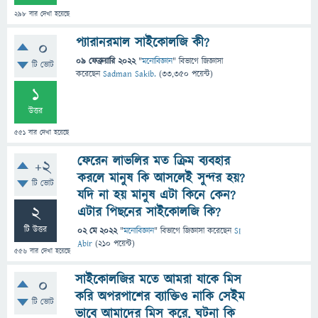
298
বার দেখা হয়েছে
প্যারানরমাল সাইকোলজি কী?
0
09 ফেব্রুয়ারি 2022
"
মনোবিজ্ঞান
" বিভাগে
জিজ্ঞাসা
টি ভোট
করেছেন
Sadman Sakib.
(
33,350
পয়েন্ট)
1
উত্তর
551
বার দেখা হয়েছে
ফেরেন লাভলির মত ক্রিম ব্যবহার
+2
করলে মানুষ কি আসলেই সুন্দর হয়?
টি ভোট
যদি না হয় মানুষ এটা কিনে কেন?
2
এটার পিছনের সাইকোলজি কি?
টি উত্তর
02 মে 2022
"
মনোবিজ্ঞান
" বিভাগে
জিজ্ঞাসা
করেছেন
SI
Abir
(
210
পয়েন্ট)
556
বার দেখা হয়েছে
সাইকোলজির মতে আমরা যাকে মিস
0
করি অপরপাশের ব্যাক্তিও নাকি সেইম
টি ভোট
ভাবে আমাদের মিস করে, ঘটনা কি