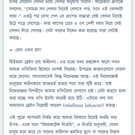
মতই যেকোন খেলনা নিয়ে খেলার অনুমতি দিলেন। আরেকটা গ্রুপকে
বললেন, “তোমরা সব খেলনা নিয়েই খেলতে পার, তবে এই খেলনাটা
বাদে।" একটু পর দেখা গেল ২য় গ্রুপের বাচ্চারা সেই খেলনা নিয়েই
উঠে পড়ে লেগেছে। তারা আগের চেয়ে ৩ গুণ বেশী সময় নিয়ে সেই
খেলনা দিয়ে খেলছে। যেটা তাদের নিষেধ করা হয়েছে তারা সেটাই
করছে।
কেন এমন হয়?
হিউম্যান ব্রেইন চায় স্বাধীনতা। এর মধ্যে যখন হস্তক্ষেপ আসে তখন
আমরা প্রতিক্রিয়া হিসেবে দেখাই বিদ্রোহ। উপরের কাজগুলোতে খেয়াল
করে দেখেন, সবগুলোতেই কিন্তু নিষেধাজ্ঞা আছে। এই নিষেধাজ্ঞাই
মানুষের স্বাধীনভাবে কাজকর্ম করার পথে বাধা সৃষ্টি করে। তাই
নিষেধাজ্ঞার বিপরীতে আমরা প্রতিক্রিয়া দেখাতে চাই। যেটা করতে মানা
করা হচ্ছে তার প্রতি উল্টো আগ্রহী হয়ে উঠি। এটাকে বলা যায়
আমাদের ব্রেইন বিদ্রোহী আচরণ (rebellious behavior) করছে।
এই পুরো ব্যাপারটা নির্ভর করে আমরা কিভাবে রিয়েক্ট করছি তার
উপর। একে বলে "রিয়্যাকটেন্স থিওরি", এ থিওরি অনুযায়ী, যেসব
মানুষ মনে করে যে তাদের স্বাধীনতা হুমকির মুখে বা তাদের নিজস্ব