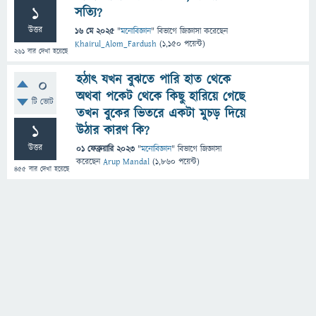
1
সত্যি?
উত্তর
16 মে 2025
"
মনোবিজ্ঞান
" বিভাগে
জিজ্ঞাসা
করেছেন
Khairul_Alom_Fardush
(
1,150
পয়েন্ট)
261
বার দেখা হয়েছে
হঠাৎ যখন বুঝতে পারি হাত থেকে
0
অথবা পকেট থেকে কিছু হারিয়ে গেছে
টি ভোট
তখন বুকের ভিতরে একটা মুচড় দিয়ে
1
উঠার কারণ কি?
উত্তর
01 ফেব্রুয়ারি 2023
"
মনোবিজ্ঞান
" বিভাগে
জিজ্ঞাসা
করেছেন
Arup Mandal
(
1,860
পয়েন্ট)
455
বার দেখা হয়েছে