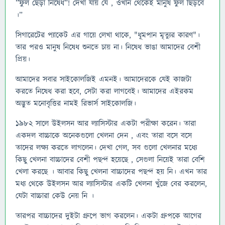
”ফুল ছেড়া নিষেধ”! দেখা যায় যে , ওখান থেকেই মানুষ ফুল ছিড়বে
।”
সিগারেটের প্যাকেট এর গায়ে লেখা থাকে, "ধূমপান মৃত্যুর কারণ"।
তার পরও মানুষ নিষেধ শুনতে চায় না। নিষেধ ভাঙা আমাদের বেশী
প্রিয়।
আমাদের সবার সাইকোলজিই এমনই। আমাদেরকে যেই কাজটা
করতে নিষেধ করা হবে, সেটা করা লাগবেই। আমাদের এইরকম
অদ্ভুত মনোবৃত্তির নামই রিভার্স সাইকোলজি।
১৯৮২ সালে উইলসন আর ল্যাসিস্টার একটা পরীক্ষা করেন। তারা
একদল বাচ্চাকে অনেকগুলো খেলনা দেন , এবং তারা বসে বসে
তাদের লক্ষ্য করতে লাগলেন। দেখা গেল, সব গুলো খেলনার মধ্যে
কিছু খেলনা বাচ্চাদের বেশী পছন্দ হয়েছে , সেগুলা নিয়েই তারা বেশি
খেলা করছে । আবার কিছু খেলনা বাচ্চাদের পছন্দ হয় নি। এখন তার
মধ্য থেকে উইলসন আর ল্যাসিস্টার একটি খেলনা খুঁজে বের করলেন,
যেটা বাচ্চারা কেউ নেয় নি ।
তারপর বাচ্চাদের দুইটা গ্রুপে ভাগ করলেন। একটা গ্রুপকে আগের