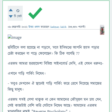
0
টি ভোট
09 ফেব্রুয়ারি 2022
উত্তর প্রদান
করেছেন
Sadman Sakib.
(
33,350
পয়েন্ট)
ছবিটিতে বলা হয়েছে না পড়তে, তবে ইতিমধ্যে আপনি হয়ত পড়ার
চেষ্টা করছেন বা পড়ে ফেলেছেন। কি ঠিক বলেছি ??
এরকম আমরা হরহামেশা বিভিন্ন সাইনবোর্ড দেখি, এই যেমন ধরুনঃ-
এখানে গাড়ি পার্কিং নিষেধ।
- তবুও দেখবেন ঐ স্থানেই গাড়ি পার্কিং করে রেখে দিয়েছে সমাজের
কিছু মানুষ।
এরকম যতই লেখা থাকুক না কেন আমাদের কৌতূহল মন চায় যেন,
সেই কাজটাই বেশি করি যেটাতে নিষেধ আছে। আমাদের এরকম
মনোবৃত্তির নামই "Reverse Psychology".।