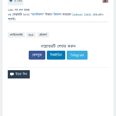
টি ভোট
2,440
বার দেখা হয়েছে
09 ফেব্রুয়ারি 2022
"
মনোবিজ্ঞান
" বিভাগে
জিজ্ঞাসা
করেছেন
Sadman Sakib.
(
33,350
পয়েন্ট)
#সাইকোলজি
#ask
#রিভার্স
প্রশ্নোত্তরটি শেয়ার করুন
ফেসবুক
লিঙ্কইডিন
Telegram