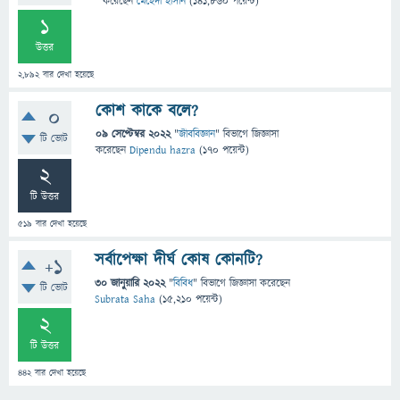
করেছেন
মেহেদী হাসান
(
141,860
পয়েন্ট)
1
উত্তর
2,892
বার দেখা হয়েছে
কোশ কাকে বলে?
0
09 সেপ্টেম্বর 2022
"
জীববিজ্ঞান
" বিভাগে
জিজ্ঞাসা
টি ভোট
করেছেন
Dipendu hazra
(
170
পয়েন্ট)
2
টি উত্তর
519
বার দেখা হয়েছে
সর্বাপেক্ষা দীর্ঘ কোষ কোনটি?
+1
30 জানুয়ারি 2022
"
বিবিধ
" বিভাগে
জিজ্ঞাসা
করেছেন
টি ভোট
Subrata Saha
(
15,210
পয়েন্ট)
2
টি উত্তর
442
বার দেখা হয়েছে