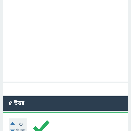
5
উত্তর
0
টি ভোট