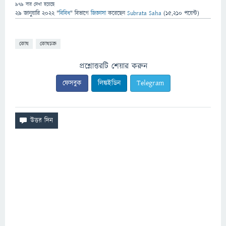
979
বার দেখা হয়েছে
29 জানুয়ারি 2022
"
বিবিধ
" বিভাগে
জিজ্ঞাসা
করেছেন
Subrata Saha
(
15,210
পয়েন্ট)
কোষ
কোষচক্র
প্রশ্নোত্তরটি শেয়ার করুন
ফেসবুক
লিঙ্কইডিন
Telegram