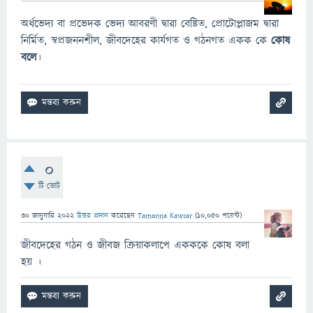
অর্ধভেদ্য বা প্রভেদক ভেদ্য আবরণী দ্বারা বেষ্টিত, প্রোটোপ্লাজম দ্বারা
নির্মিত, স্বপ্রজননশীল, জীবদেহের কার্যগত ও গঠনগত একক কে
কোষ
বলে
।
0
টি ভোট
30 জানুয়ারি 2022
উত্তর প্রদান
করেছেন
Tamanna Kawsar
(
10,050
পয়েন্ট)
জীবদেহের গঠন ও জীবজ ক্রিয়াকলাপে একককে কোষ বলা
হয় ।