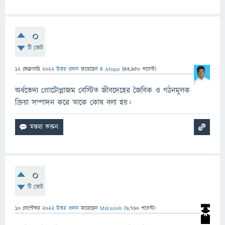
0
টি ভোট
12 ফেব্রুয়ারি 2022
উত্তর প্রদান
করেছেন
R Atiqur
(
43,950
পয়েন্ট)
অর্ধভেদ্য প্রোটোপ্লাজম বেস্টিত জীবদেহের জৈবিক ও গঠনমূলক
ক্রিয়া সম্পাদন করে তাকে কোষ বলা হয়।
0
টি ভোট
10 সেপ্টেম্বর 2022
উত্তর প্রদান
করেছেন
Msknirob
(
6,760
পয়েন্ট)