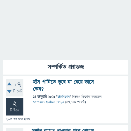
সম্পর্কিত প্রশ্নগুচ্ছ
হাঁস পানিতে ডুবে না যেয়ে ভাসে
+7
কেন?
টি ভোট
14 জানুয়ারি 2021
"
জীববিজ্ঞান
" বিভাগে
জিজ্ঞাসা
করেছেন
2
Samsun Nahar Priya
(
47,710
পয়েন্ট)
টি উত্তর
1,951
বার দেখা হয়েছে