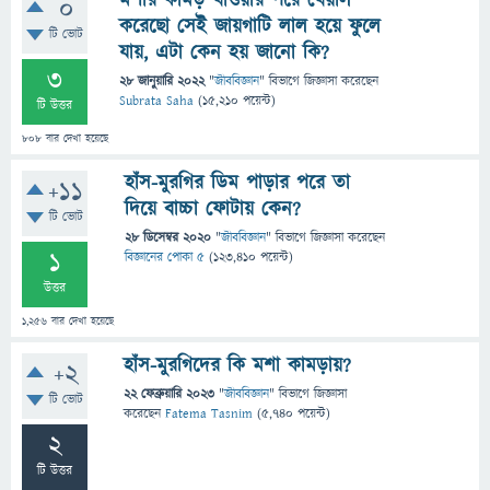
মশার কামড় খাওয়ার পরে খেয়াল
0
করেছো সেই জায়গাটি লাল হয়ে ফুলে
টি ভোট
যায়, এটা কেন হয় জানো কি?
3
28 জানুয়ারি 2022
"
জীববিজ্ঞান
" বিভাগে
জিজ্ঞাসা
করেছেন
Subrata Saha
(
15,210
পয়েন্ট)
টি উত্তর
808
বার দেখা হয়েছে
হাঁস-মুরগির ডিম পাড়ার পরে তা
+11
দিয়ে বাচ্চা ফোটায় কেন?
টি ভোট
28 ডিসেম্বর 2020
"
জীববিজ্ঞান
" বিভাগে
জিজ্ঞাসা
করেছেন
1
বিজ্ঞানের পোকা ৫
(
123,410
পয়েন্ট)
উত্তর
1,256
বার দেখা হয়েছে
হাঁস-মুরগিদের কি মশা কামড়ায়?
+2
22 ফেব্রুয়ারি 2023
"
জীববিজ্ঞান
" বিভাগে
জিজ্ঞাসা
টি ভোট
করেছেন
Fatema Tasnim
(
5,740
পয়েন্ট)
2
টি উত্তর