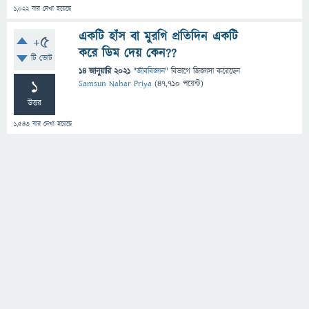
1,022
বার দেখা হয়েছে
একটি হাঁস বা মুরগি প্রতিদিন একটি
+5
করে ডিম দেয় কেন??
টি ভোট
14 জানুয়ারি 2021
"
জীববিজ্ঞান
" বিভাগে
জিজ্ঞাসা
করেছেন
1
Samsun Nahar Priya
(
47,710
পয়েন্ট)
উত্তর
1,543
বার দেখা হয়েছে