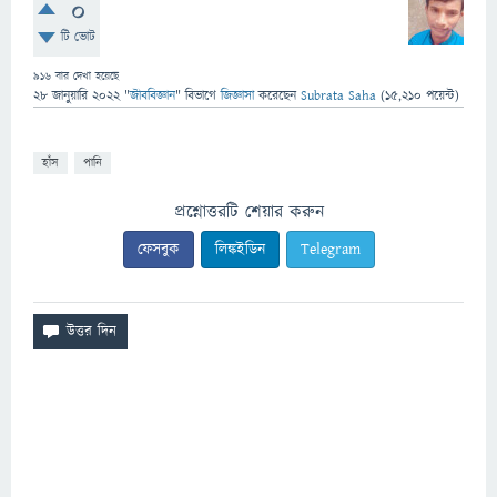
0
টি ভোট
916
বার দেখা হয়েছে
28 জানুয়ারি 2022
"
জীববিজ্ঞান
" বিভাগে
জিজ্ঞাসা
করেছেন
Subrata Saha
(
15,210
পয়েন্ট)
হাঁস
পানি
প্রশ্নোত্তরটি শেয়ার করুন
ফেসবুক
লিঙ্কইডিন
Telegram