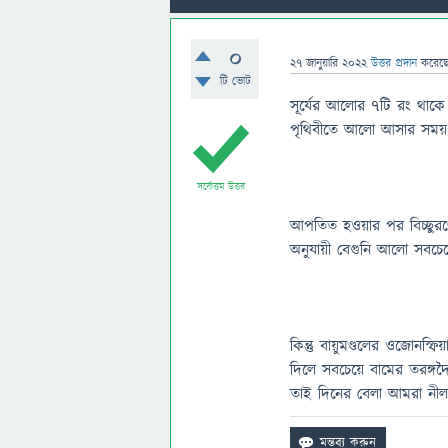
0
27 জানুয়ারি 2022
উত্তর প্রদান
করেছ
টি ভোট
সূর্যের আলোর ৭টি রং থাকে
পৃথিবীতে আলো আসার সময় বা
সর্বোত্তম উত্তর
আপতিত হওয়ার পর বিচ্ছুরণ
অনুযায়ী বেগুনি আলো সবচেয়
কিন্তু বায়ুমণ্ডলের ওজোনস
দিলে সবচেয়ে বামের তরঙ্গদ
তাই দিনের বেলা আমরা নী