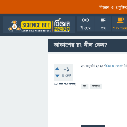
বিজ্ঞান ও প্রযুক্
বী হোম
প্রশ্ন
গরমাগরম
আকাশের রং নীল কেন?
27 জানুয়ারি 2022
"
চিন্তা ও দক্ষতা
" ব
+1
টি ভোট
701
বার দেখা হয়েছে
রং
আকাশ