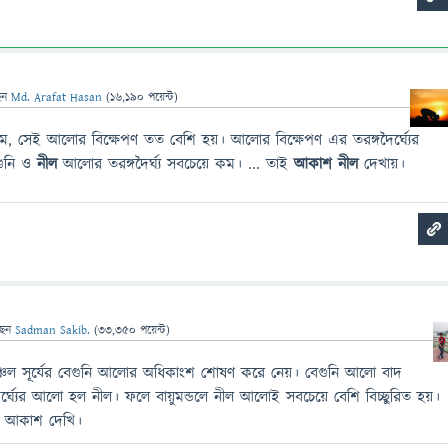
েন
Md. Arafat Hasan
(
16,190
পয়েন্ট)
কম, সেই আলোর বিক্ষেপণ তত বেশি হয়। আলোর বিক্ষেপণ এর তরঙ্গদৈর্ঘ্যের
েগুনি ও
নীল
আলোর তরঙ্গদৈর্ঘ্য সবচেয়ে কম। ... তাই
আকাশ নীল
দেখায়।
ছেন
Sadman Sakib.
(
33,350
পয়েন্ট)
 অঞ্চল সূর্যের বেগুনি আলোর অধিকাংশ শোষণ করে নেয়। বেগুনি আলো বাদ
ৈর্ঘ্যের আলো হল নীল। ফলে বায়ুমন্ডলে নীল আলোই সবচেয়ে বেশি বিচ্ছুরিত হয়।
ল আকাশ দেখি।