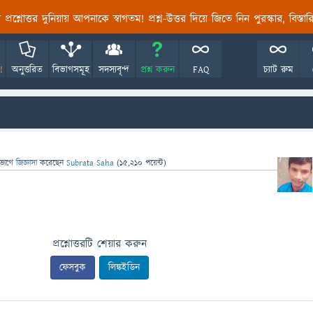
তির প্রশ্নোত্তর দুনিয়ায় আপনাকে স্বাগতম! প্রশ্ন-উত্তর দিয়ে জিতে নিন পুরস্কার, বিস্ত
!
অনুত্তরিত
বিভাগসমূহ
সদস্যবৃন্দ
প্রশ্ন করুন
FAQ
চ্যাট রুম
িভাগে
জিজ্ঞাসা
করেছেন
Subrata Saha
(
15,210
পয়েন্ট)
প্রশ্নোত্তরটি শেয়ার করুন
ফেসবুক
লিঙ্কইডিন