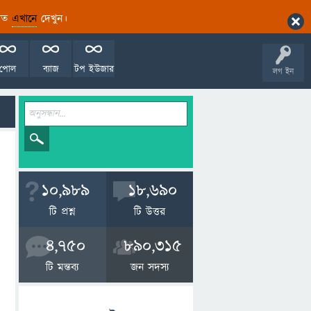
ারিত
এখানে
দেখুন।
পোল
ব্যাজ
টপ ইউজার
লগ ইন
10,989
18,690
টি প্রশ্ন
টি উত্তর
4,750
890,315
টি মন্তব্য
জন সদস্য