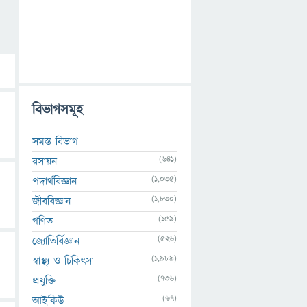
বিভাগসমূহ
সমস্ত বিভাগ
(641)
রসায়ন
(1,035)
পদার্থবিজ্ঞান
(1,830)
জীববিজ্ঞান
(159)
গণিত
(526)
জ্যোতির্বিজ্ঞান
(1,989)
স্বাস্থ্য ও চিকিৎসা
(736)
প্রযুক্তি
(67)
আইকিউ