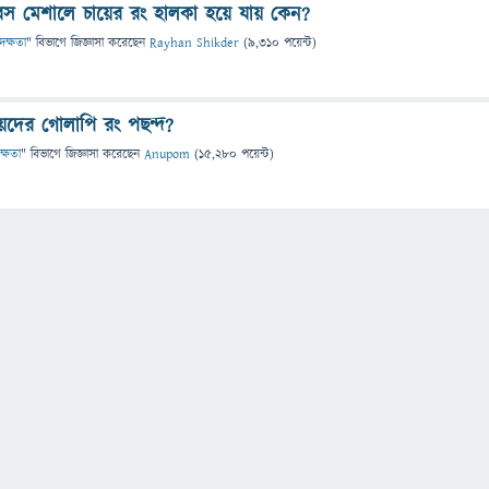
র রস মেশালে চায়ের রং হালকা হয়ে যায় কেন?
 দক্ষতা
" বিভাগে
জিজ্ঞাসা
করেছেন
Rayhan Shikder
(
9,310
পয়েন্ট)
েদের গোলাপি রং পছন্দ?
ক্ষতা
" বিভাগে
জিজ্ঞাসা
করেছেন
Anupom
(
15,280
পয়েন্ট)