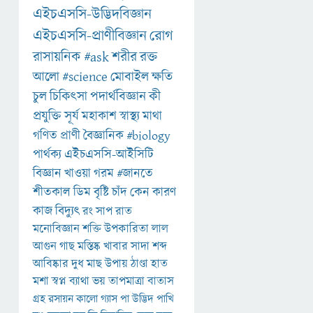
এইচএসসি-উদ্ভিদবিজ্ঞান
এইচএসসি-প্রাণীবিজ্ঞান
রোগ
রাসায়নিক
#ask
শরীর
রক্ত
আলো
#science
মোবাইল
ক্ষতি
চুল
চিকিৎসা
পদার্থবিজ্ঞান
কী
প্রযুক্তি
সূর্য
মহাকাশ
স্বাস্থ্য
মাথা
গণিত
প্রাণী
বৈজ্ঞানিক
#biology
পার্থক্য
এইচএসসি-আইসিটি
বিজ্ঞান
খাওয়া
গরম
#জানতে
শীতকাল
ডিম
বৃষ্টি
চাঁদ
কেন
কারণ
কাজ
বিদ্যুৎ
রং
সাপ
রাত
মনোবিজ্ঞান
শক্তি
উপকারিতা
লাল
আগুন
গাছ
মস্তিষ্ক
খাবার
সাদা
শব্দ
আবিষ্কার
দুধ
মাছ
উপায়
ঠাণ্ডা
হাত
মশা
স্বপ্ন
ব্যাথা
ভয়
তাপমাত্রা
বাতাস
গ্রহ
রসায়ন
কালো
গ্যাস
পা
উদ্ভিদ
পাখি