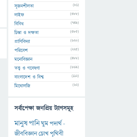
(81)
সৃজনশীলতা
(388)
লাইফ
(749)
বিবিধ
(385)
চিন্তা ও দক্ষতা
(620)
প্রাণিবিদ্যা
(225)
পরিবেশ
(488)
মনোবিজ্ঞান
(669)
তত্ত্ব ও গবেষণা
(112)
বাংলাদেশ ও বিশ্ব
(62)
মিথোলজি
সর্বাপেক্ষা জনপ্রিয় ট্যাগসমূহ
মানুষ
পানি
ঘুম
পদার্থ
-
জীববিজ্ঞান
চোখ
পৃথিবী