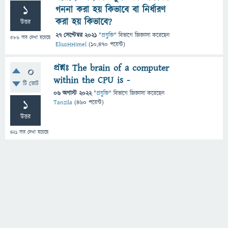
1
গননা করা হয় কিভাবে বা নির্ধারণ
করা হয় কিভাবে?
উত্তর
27 সেপ্টেম্বর 2021
"
প্রযুক্তি
" বিভাগে
জিজ্ঞাসা
করেছেন
586
বার দেখা হয়েছে
EliusHHimel
(
10,470
পয়েন্ট)
প্রশ্নঃ The brain of a computer
0
within the CPU is -
টি ভোট
06 অগাস্ট 2022
"
প্রযুক্তি
" বিভাগে
জিজ্ঞাসা
করেছেন
1
Tanzila
(
460
পয়েন্ট)
উত্তর
421
বার দেখা হয়েছে