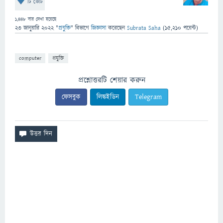
টি ভোট
1,448
বার দেখা হয়েছে
23 জানুয়ারি 2022
"
প্রযুক্তি
" বিভাগে
জিজ্ঞাসা
করেছেন
Subrata Saha
(
15,210
পয়েন্ট)
computer
প্রযুক্তি
প্রশ্নোত্তরটি শেয়ার করুন
ফেসবুক
লিঙ্কইডিন
Telegram