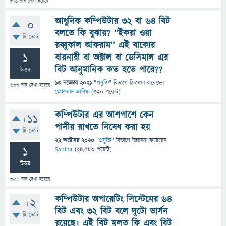
321
বার দেখা হয়েছে
আধুনিক কম্পিউটার ৩২ বা ৬৪ বিট
0
বলতে কি বুঝায়? ’’ইকরা ওয়া
টি ভোট
রব্বুকাল আকরাম’’ এই বাক্যের
1
বায়নারী বা অক্টাল বা ডেসিমাল এর
বিট আনুমানিক কত হতে পারে??
উত্তর
13 নভেম্বর 2021
"
প্রযুক্তি
" বিভাগে
জিজ্ঞাসা
করেছেন
633
বার দেখা হয়েছে
মোহাম্মাদ আরিফ
(
320
পয়েন্ট)
কম্পিউটার এর আশপাশে কেন
+11
পানীয় রাখতে নিষেধ করা হয়
টি ভোট
22 অক্টোবর 2020
"
প্রযুক্তি
" বিভাগে
জিজ্ঞাসা
করেছেন
1
Saniha
(
24,580
পয়েন্ট)
উত্তর
358
বার দেখা হয়েছে
কম্পিউটার অপারেটিং সিস্টেমের ৬৪
+2
বিট এবং ৩২ বিট বলে দুটো ভার্সন
টি ভোট
রয়েছে। এই বিট মুলত কি এবং বিট