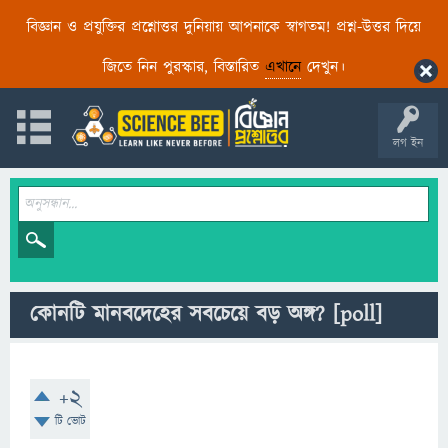
বিজ্ঞান ও প্রযুক্তির প্রশ্নোত্তর দুনিয়ায় আপনাকে স্বাগতম! প্রশ্ন-উত্তর দিয়ে
জিতে নিন পুরস্কার, বিস্তারিত
এখানে
দেখুন।
লগ ইন
কোনটি মানবদেহের সবচেয়ে বড় অঙ্গ?
[poll]
+2
টি ভোট