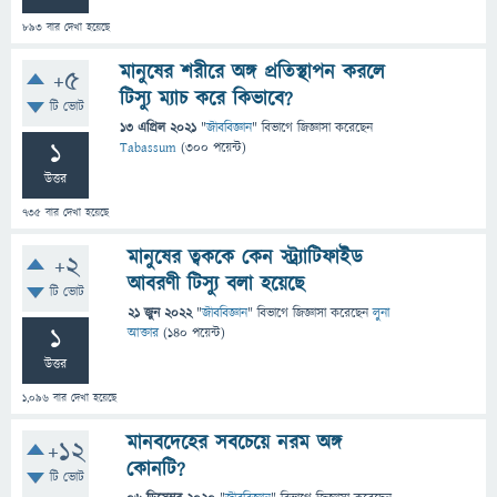
893
বার দেখা হয়েছে
মানুষের শরীরে অঙ্গ প্রতিস্থাপন করলে
+5
টিস্যু ম্যাচ করে কিভাবে?
টি ভোট
13 এপ্রিল 2021
"
জীববিজ্ঞান
" বিভাগে
জিজ্ঞাসা
করেছেন
1
Tabassum
(
300
পয়েন্ট)
উত্তর
735
বার দেখা হয়েছে
মানুষের ত্বককে কেন স্ট্র্যাটিফাইড
+2
আবরণী টিস্যু বলা হয়েছে
টি ভোট
21 জুন 2022
"
জীববিজ্ঞান
" বিভাগে
জিজ্ঞাসা
করেছেন
লুনা
1
আক্তার
(
140
পয়েন্ট)
উত্তর
1,096
বার দেখা হয়েছে
মানবদেহের সবচেয়ে নরম অঙ্গ
+12
কোনটি?
টি ভোট