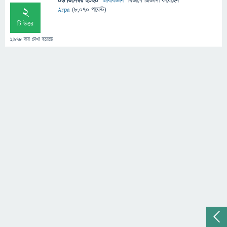
06 ডিসেম্বর 2020
"
জীববিজ্ঞান
" বিভাগে
জিজ্ঞাসা
করেছেন
2
Arpa
(
8,070
পয়েন্ট)
টি উত্তর
1,978
বার দেখা হয়েছে