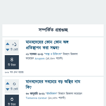
সম্পর্কিত প্রশ্নগুচ্ছ
মানবদেহের কোন কোন অঙ্গ
+1
প্রতিস্থাপন করা সম্ভব?
টি ভোট
01 নভেম্বর 2021
"
স্বাস্থ্য ও চিকিৎসা
" বিভাগে
জিজ্ঞাসা
4
করেছেন
Anupom
(
15,280
পয়েন্ট)
টি উত্তর
609
বার দেখা হয়েছে
মানবদেহের সবচেয়ে বড় অস্থির নাম
0
কি?
টি ভোট
30 জানুয়ারি 2022
"
জীববিজ্ঞান
" বিভাগে
জিজ্ঞাসা
করেছেন
3
Tamanna Kawsar
(
10,050
পয়েন্ট)
টি উত্তর