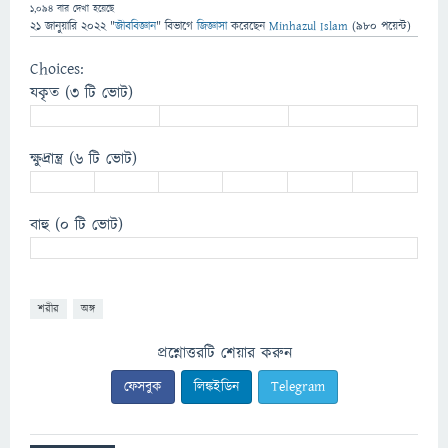
1,094
বার দেখা হয়েছে
21 জানুয়ারি 2022
"
জীববিজ্ঞান
" বিভাগে
জিজ্ঞাসা
করেছেন
Minhazul Islam
(
980
পয়েন্ট)
Choices:
যকৃত
(3 টি ভোট)
ক্ষুদ্রান্ত্র
(6 টি ভোট)
বাহু
(0 টি ভোট)
শরীর
অঙ্গ
প্রশ্নোত্তরটি শেয়ার করুন
ফেসবুক
লিঙ্কইডিন
Telegram