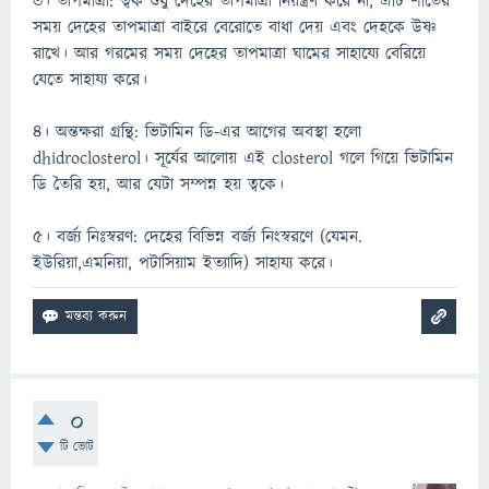
৩। তাপমাত্রা: ত্বক শুধু দেহের তাপমাত্রা নিয়ন্ত্রণ করে না, এটি শীতের
সময় দেহের তাপমাত্রা বাইরে বেরোতে বাধা দেয় এবং দেহকে উষ্ণ
রাখে। আর গরমের সময় দেহের তাপমাত্রা ঘামের সাহায্যে বেরিয়ে
যেতে সাহায্য করে।
৪। অন্তক্ষরা গ্রন্থি: ভিটামিন ডি-এর আগের অবস্থা হলো
dhidroclosterol। সূর্যের আলোয় এই closterol গলে গিয়ে ভিটামিন
ডি তৈরি হয়, আর যেটা সম্পন্ন হয় ত্বকে।
৫। বর্জ্য নিঃস্বরণ: দেহের বিভিন্ন বর্জ্য নিংস্বরণে (যেমন.
ইউরিয়া,এমনিয়া, পটাসিয়াম ইত্যাদি) সাহায্য করে।
0
টি ভোট