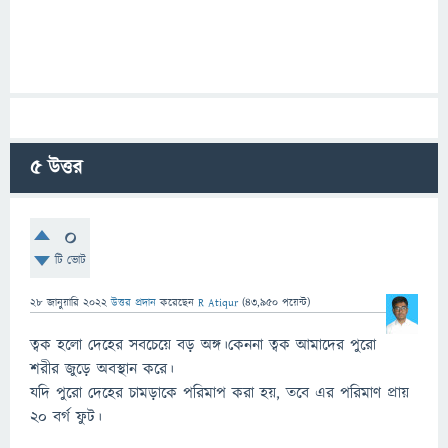
5
উত্তর
0
টি ভোট
28 জানুয়ারি 2022
উত্তর প্রদান
করেছেন
R Atiqur
(
43,950
পয়েন্ট)
ত্বক হলো দেহের সবচেয়ে বড় অঙ্গ।কেননা ত্বক আমাদের পুরো
শরীর জুড়ে অবস্থান করে।
যদি পুরো দেহের চামড়াকে পরিমাপ করা হয়, তবে এর পরিমাণ প্রায়
২০ বর্গ ফুট।