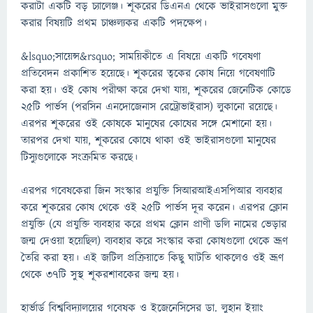
করাটা একটি বড় চ্যালেঞ্জ। শূকরের ডিএনএ থেকে ভাইরাসগুলো মুক্ত
করার বিষয়টি প্রথম চাঞ্চল্যকর একটি পদক্ষেপ।
&lsquo;সায়েন্স&rsquo; সাময়িকীতে এ বিষয়ে একটি গবেষণা
প্রতিবেদন প্রকাশিত হয়েছে। শূকরের ত্বকের কোষ নিয়ে গবেষণাটি
করা হয়। ওই কোষ পরীক্ষা করে দেখা যায়, শূকরের জেনেটিক কোডে
২৫টি পার্ভস (পরসিন এনদোজেনাস রেট্রোভাইরাস) লুকানো রয়েছে।
এরপর শূকরের ওই কোষকে মানুষের কোষের সঙ্গে মেশানো হয়।
তারপর দেখা যায়, শূকরের কোষে থাকা ওই ভাইরাসগুলো মানুষের
টিস্যুগুলোকে সংক্রমিত করছে।
এরপর গবেষকেরা জিন সংস্কার প্রযুক্তি সিআরআইএসপিআর ব্যবহার
করে শূকরের কোষ থেকে ওই ২৫টি পার্ভস দূর করেন। এরপর ক্লোন
প্রযুক্তি (যে প্রযুক্তি ব্যবহার করে প্রথম ক্লোন প্রাণী ডলি নামের ভেড়ার
জন্ম দেওয়া হয়েছিল) ব্যবহার করে সংস্কার করা কোষগুলো থেকে ভ্রূণ
তৈরি করা হয়। এই জটিল প্রক্রিয়াতে কিছু ঘাটতি থাকলেও ওই ভ্রূণ
থেকে ৩৭টি সুস্থ শূকরশাবকের জন্ম হয়।
হার্ভার্ড বিশ্ববিদ্যালয়ের গবেষক ও ইজেনেসিসের ডা. লুহান ইয়াং