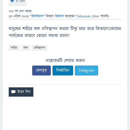
টি ভোট
733
বার দেখা হয়েছে
13 এপ্রিল 2021
"
জীববিজ্ঞান
" বিভাগে
জিজ্ঞাসা
করেছেন
Tabassum
(
300
পয়েন্ট)
মানুষের শরীরে অঙ্গ প্রতিস্থাপন করলে টিস্যু ম্যাচ করে কিভাবে?কোষের
পার্থক্যের কারণে কোনো সমস্যা হয়না?
শরীর
অঙ্গ
প্রতিস্থাপন
প্রশ্নোত্তরটি শেয়ার করুন
ফেসবুক
লিঙ্কইডিন
Telegram