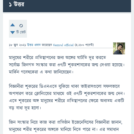
1
উত্তর
0
টি ভোট
18 জুন 2021
উত্তর প্রদান
করেছেন
Kamrul official
(
4,280
পয়েন্ট)
মানুষের শরীরে প্রতিস্থাপনের জন্য অঙ্গের ঘাটতি দূর করতে
সর্বোচ্চ জিনগত সংস্কার করা ৩৭টি শূকরশাবকের জন্ম দেওয়া হয়েছে।
মার্কিন গবেষকেরা এ কথা জানিয়েছেন।
বিজ্ঞানীরা শূকরের ডিএনএতে লুকিয়ে থাকা ভাইরাসগুলো সফলভাবে
অপসারণ করে ক্লোনিংয়ের মাধ্যমে ওই ৩৭টি শূকরশাবকের জন্ম দেন।
এতে শূকরের অঙ্গ মানুষের শরীরে প্রতিস্থাপনের ক্ষেত্রে অন্যতম একটি
বড় বাধা দূর হলো।
জিন সংস্কার নিয়ে কাজ করা প্রতিষ্ঠান ইজেনেসিসের বিজ্ঞানীরা জানান,
মানুষের শরীর শূকরের অঙ্গকে মানিয়ে নিতে পারে না। এর সমাধান