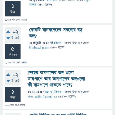
21 জুন 2022
"
জীববিজ্ঞান
" বিভাগে
জিজ্ঞাসা
করেছেন
লুনা
1
আক্তার
(
140
পয়েন্ট)
উত্তর
1,094
বার দেখা হয়েছে
কোনটি মানবদেহের সবচেয়ে বড়
+2
অঙ্গ?
টি ভোট
21 জানুয়ারি 2022
"
জীববিজ্ঞান
" বিভাগে
জিজ্ঞাসা
করেছেন
5
Minhazul Islam
(
980
পয়েন্ট)
টি উত্তর
1,091
বার দেখা হয়েছে
দেহের বামপাশের অঙ্গ গুলো
+2
ডানপাশে আর ডানপাশের অঙ্গগুলো
টি ভোট
কী বামপাশে থাকতে পারে?
1
06 মে 2021
"
স্বাস্থ্য ও চিকিৎসা
" বিভাগে
জিজ্ঞাসা
করেছেন
Mohiuddin Alamgir Ka
(
7,980
পয়েন্ট)
উত্তর
337
বার দেখা হয়েছে