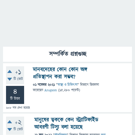
সম্পর্কিত প্রশ্নগুচ্ছ
মানবদেহের কোন কোন অঙ্গ
+1
প্রতিস্থাপন করা সম্ভব?
টি ভোট
01 নভেম্বর 2021
"
স্বাস্থ্য ও চিকিৎসা
" বিভাগে
জিজ্ঞাসা
4
করেছেন
Anupom
(
15,280
পয়েন্ট)
টি উত্তর
608
বার দেখা হয়েছে
মানুষের ত্বককে কেন স্ট্র্যাটিফাইড
+2
আবরণী টিস্যু বলা হয়েছে
টি ভোট