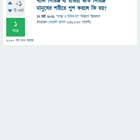
খালি সিরিঞ্জ বা হাওয়া ভর্তি সিরিঞ্জ
+1
মানুষের শরীরে পুশ করলে কি হয়?
টি ভোট
17 মার্চ 2021
"
স্বাস্থ্য ও চিকিৎসা
" বিভাগে
জিজ্ঞাসা
1
করেছেন
মেহেদী হাসান
(
141,860
পয়েন্ট)
উত্তর
6,800
বার দেখা হয়েছে