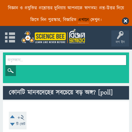
বিজ্ঞান ও প্রযুক্তির প্রশ্নোত্তর দুনিয়ায় আপনাকে স্বাগতম! প্রশ্ন-উত্তর দিয়ে
জিতে নিন পুরস্কার, বিস্তারিত
এখানে
দেখুন।
লগ ইন
কোনটি মানবদেহের সবচেয়ে বড় অঙ্গ?
[poll]
+2
টি ভোট