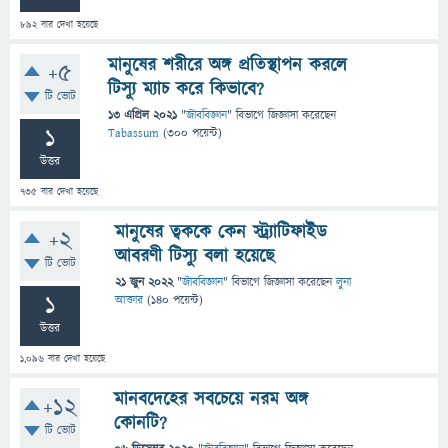
892
বার দেখা হয়েছে
মানুষের শরীরে অঙ্গ প্রতিস্থাপন করলে
+5
টিস্যু ম্যাচ করে কিভাবে?
টি ভোট
13 এপ্রিল 2021
"
জীববিজ্ঞান
" বিভাগে
জিজ্ঞাসা
করেছেন
1
Tabassum
(
300
পয়েন্ট)
উত্তর
735
বার দেখা হয়েছে
মানুষের ত্বককে কেন স্ট্র্যাটিফাইড
+2
আবরণী টিস্যু বলা হয়েছে
টি ভোট
21 জুন 2022
"
জীববিজ্ঞান
" বিভাগে
জিজ্ঞাসা
করেছেন
লুনা
1
আক্তার
(
140
পয়েন্ট)
উত্তর
1,096
বার দেখা হয়েছে
মানবদেহের সবচেয়ে নরম অঙ্গ
+12
কোনটি?
টি ভোট