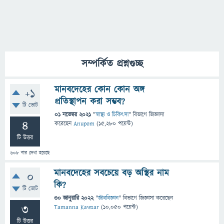
সম্পর্কিত প্রশ্নগুচ্ছ
মানবদেহের কোন কোন অঙ্গ
+1
প্রতিস্থাপন করা সম্ভব?
টি ভোট
01 নভেম্বর 2021
"
স্বাস্থ্য ও চিকিৎসা
" বিভাগে
জিজ্ঞাসা
4
করেছেন
Anupom
(
15,280
পয়েন্ট)
টি উত্তর
608
বার দেখা হয়েছে
মানবদেহের সবচেয়ে বড় অস্থির নাম
0
কি?
টি ভোট
30 জানুয়ারি 2022
"
জীববিজ্ঞান
" বিভাগে
জিজ্ঞাসা
করেছেন
3
Tamanna Kawsar
(
10,050
পয়েন্ট)
টি উত্তর