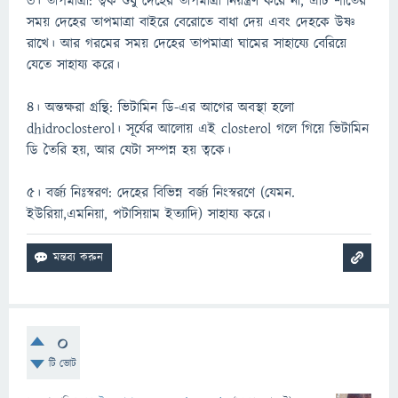
৩। তাপমাত্রা: ত্বক শুধু দেহের তাপমাত্রা নিয়ন্ত্রণ করে না, এটি শীতের
সময় দেহের তাপমাত্রা বাইরে বেরোতে বাধা দেয় এবং দেহকে উষ্ণ
রাখে। আর গরমের সময় দেহের তাপমাত্রা ঘামের সাহায্যে বেরিয়ে
যেতে সাহায্য করে।
৪। অন্তক্ষরা গ্রন্থি: ভিটামিন ডি-এর আগের অবস্থা হলো
dhidroclosterol। সূর্যের আলোয় এই closterol গলে গিয়ে ভিটামিন
ডি তৈরি হয়, আর যেটা সম্পন্ন হয় ত্বকে।
৫। বর্জ্য নিঃস্বরণ: দেহের বিভিন্ন বর্জ্য নিংস্বরণে (যেমন.
ইউরিয়া,এমনিয়া, পটাসিয়াম ইত্যাদি) সাহায্য করে।
0
টি ভোট