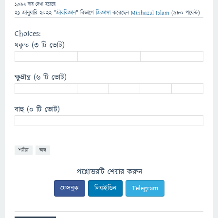
1,092
বার দেখা হয়েছে
21 জানুয়ারি 2022
"
জীববিজ্ঞান
" বিভাগে
জিজ্ঞাসা
করেছেন
Minhazul Islam
(
980
পয়েন্ট)
Choices:
যকৃত
(3 টি ভোট)
ক্ষুদ্রান্ত্র
(6 টি ভোট)
বাহু
(0 টি ভোট)
শরীর
অঙ্গ
প্রশ্নোত্তরটি শেয়ার করুন
ফেসবুক
লিঙ্কইডিন
Telegram