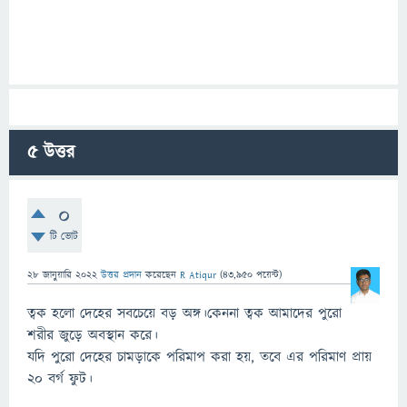
5
উত্তর
0
টি ভোট
28 জানুয়ারি 2022
উত্তর প্রদান
করেছেন
R Atiqur
(
43,950
পয়েন্ট)
ত্বক হলো দেহের সবচেয়ে বড় অঙ্গ।কেননা ত্বক আমাদের পুরো
শরীর জুড়ে অবস্থান করে।
যদি পুরো দেহের চামড়াকে পরিমাপ করা হয়, তবে এর পরিমাণ প্রায়
২০ বর্গ ফুট।