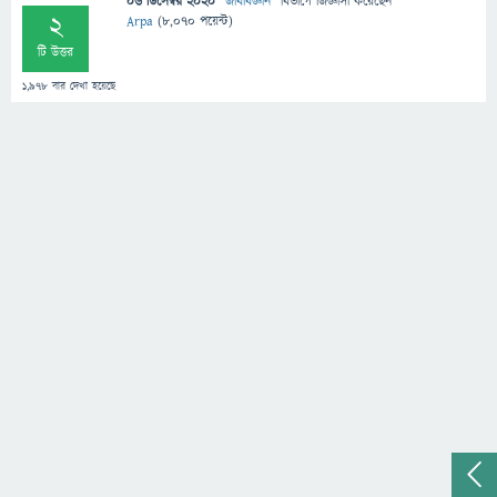
06 ডিসেম্বর 2020
"
জীববিজ্ঞান
" বিভাগে
জিজ্ঞাসা
করেছেন
2
Arpa
(
8,070
পয়েন্ট)
টি উত্তর
1,978
বার দেখা হয়েছে