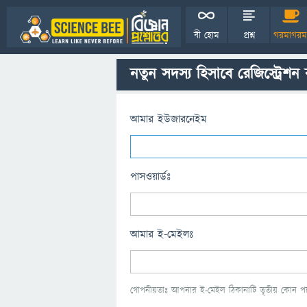
বী হোম
প্রশ্ন
গরমাগরম
নতুন সদস্য হিসাবে রেজিস্ট্রেশন
আমার ইউজারনেইম
পাসওয়ার্ডঃ
আমার ই-মেইলঃ
গোপনীয়তাঃ আপনার ই-মেইল ঠিকানাটি তৃতীয় কোন পক্ষ