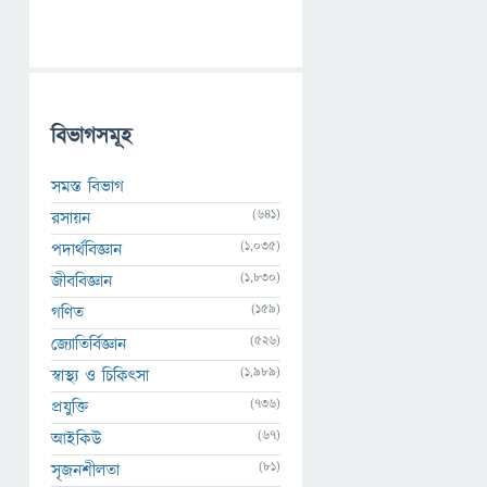
বিভাগসমূহ
সমস্ত বিভাগ
(641)
রসায়ন
(1,035)
পদার্থবিজ্ঞান
(1,830)
জীববিজ্ঞান
(159)
গণিত
(526)
জ্যোতির্বিজ্ঞান
(1,989)
স্বাস্থ্য ও চিকিৎসা
(736)
প্রযুক্তি
(67)
আইকিউ
(81)
সৃজনশীলতা