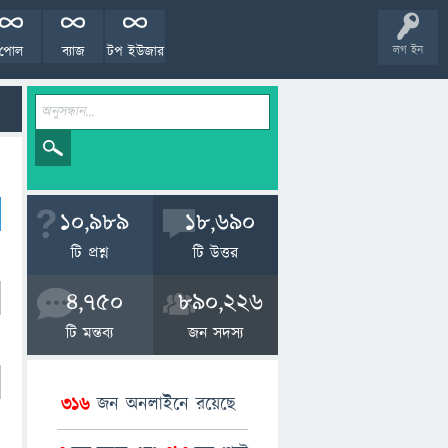
পোল
ব্যাজ
টপ ইউজার
লগ ইন
10,989
18,690
টি প্রশ্ন
টি উত্তর
4,750
890,226
টি মন্তব্য
জন সদস্য
316
জন অনলাইনে রয়েছে