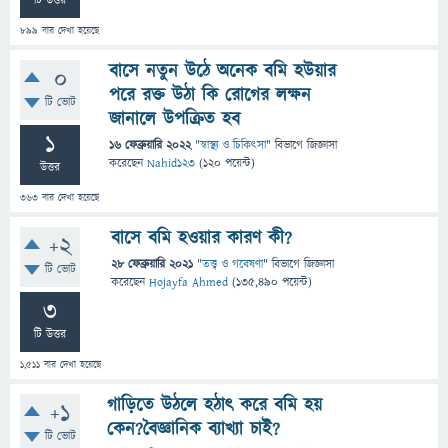
টি উত্তর
899
বার দেখা হয়েছে
বাসে নতুন উঠে অনেক বমি হউয়ার
0
পরে রক্ত উঠা কি রোগের লক্ষন
টি ভোট
জানালে উপক্রিত হব
1
16 ফেব্রুয়ারি 2022
"
স্বাস্থ্য ও চিকিৎসা
" বিভাগে
জিজ্ঞাসা
করেছেন
Nahid123
(
120
পয়েন্ট)
উত্তর
363
বার দেখা হয়েছে
বাসে বমি হওয়ার কারণ কী?
+2
28 ফেব্রুয়ারি 2021
"
তত্ত্ব ও গবেষণা
" বিভাগে
জিজ্ঞাসা
টি ভোট
করেছেন
Hojayfa Ahmed
(
135,490
পয়েন্ট)
3
টি উত্তর
1,511
বার দেখা হয়েছে
গাড়িতে উঠলে হঠাৎ করে বমি হয়
+1
কেন?বৈজ্ঞানিক ব্যাখ্যা চাই?
টি ভোট