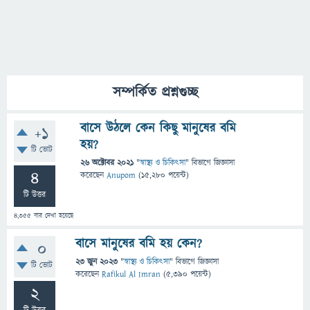
সম্পর্কিত প্রশ্নগুচ্ছ
বাসে উঠলে কেন কিছু মানুষের বমি
+1
হয়?
টি ভোট
26 অক্টোবর 2021
"
স্বাস্থ্য ও চিকিৎসা
" বিভাগে
জিজ্ঞাসা
4
করেছেন
Anupom
(
15,280
পয়েন্ট)
টি উত্তর
4,355
বার দেখা হয়েছে
বাসে মানুষের বমি হয় কেন?
0
23 জুন 2023
"
স্বাস্থ্য ও চিকিৎসা
" বিভাগে
জিজ্ঞাসা
টি ভোট
করেছেন
Rafikul Al Imran
(
5,390
পয়েন্ট)
2