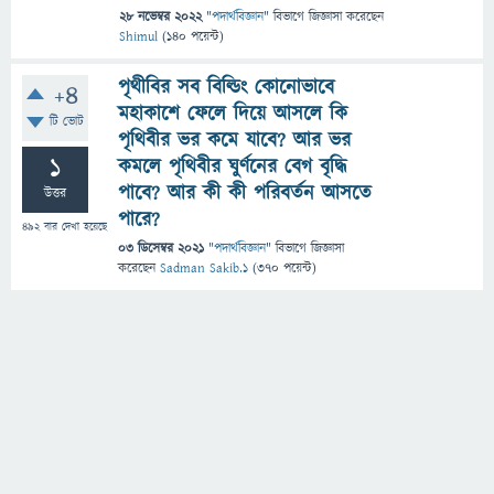
28 নভেম্বর 2022
"
পদার্থবিজ্ঞান
" বিভাগে
জিজ্ঞাসা
করেছেন
Shimul
(
140
পয়েন্ট)
পৃথীবির সব বিল্ডিং কোনোভাবে
+4
মহাকাশে ফেলে দিয়ে আসলে কি
টি ভোট
পৃথিবীর ভর কমে যাবে? আর ভর
1
কমলে পৃথিবীর ঘুর্ণনের বেগ বৃদ্ধি
পাবে? আর কী কী পরিবর্তন আসতে
উত্তর
পারে?
492
বার দেখা হয়েছে
03 ডিসেম্বর 2021
"
পদার্থবিজ্ঞান
" বিভাগে
জিজ্ঞাসা
করেছেন
Sadman Sakib.1
(
370
পয়েন্ট)