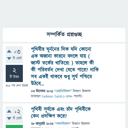
সম্পর্কিত প্রশ্নগুচ্ছ
পৃথিবীর ঘূর্ননের দিক যদি কোনো
+3
এক অজানা কারনে বদলে যায় (
টি ভোট
জাস্ট তর্কের খাতিরে! ) তাহলে কী
2
কী পরিবর্তন দেখা যেতে পারে? নাকি
সব একই থাকবে শুধু সুর্য পশ্চিমে
টি উত্তর
উঠবে...
499
বার দেখা হয়েছে
03 ডিসেম্বর 2021
"
জ্যোতির্বিজ্ঞান
" বিভাগে
জিজ্ঞাসা
করেছেন
Sadman Sakib.1
(
370
পয়েন্ট)
পৃথিবী সূর্যকে এবং চাঁদ পৃথিবীকে
+2
কেন প্রদক্ষিণ করে?
টি ভোট
28 জানুয়ারি 2023
"
পদার্থবিজ্ঞান
" বিভাগে
জিজ্ঞাসা