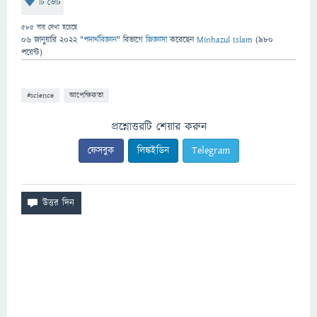
টি ভোট
585
বার দেখা হয়েছে
06 জানুয়ারি 2022
"
পদার্থবিজ্ঞান
" বিভাগে
জিজ্ঞাসা
করেছেন
Minhazul Islam
(
980
পয়েন্ট)
#science
আপেক্ষিকতা
প্রশ্নোত্তরটি শেয়ার করুন
ফেসবুক
লিঙ্কইডিন
Telegram