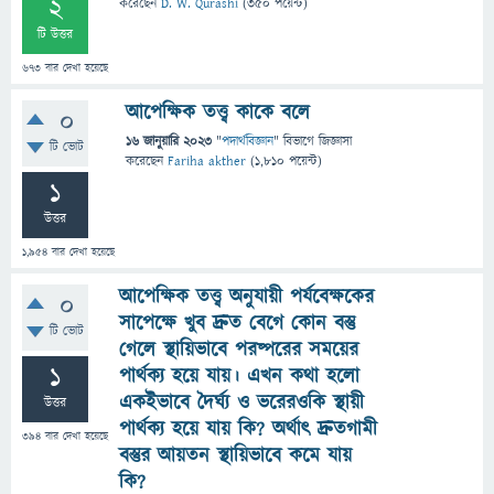
2
করেছেন
D. W. Qurashi
(
350
পয়েন্ট)
টি উত্তর
673
বার দেখা হয়েছে
আপেক্ষিক তত্ত্ব কাকে বলে
0
16 জানুয়ারি 2023
"
পদার্থবিজ্ঞান
" বিভাগে
জিজ্ঞাসা
টি ভোট
করেছেন
Fariha akther
(
1,810
পয়েন্ট)
1
উত্তর
1,954
বার দেখা হয়েছে
আপেক্ষিক তত্ত্ব অনুযায়ী পর্যবেক্ষকের
0
সাপেক্ষে খুব দ্রুত বেগে কোন বস্তু
টি ভোট
গেলে স্থায়িভাবে পরষ্পরের সময়ের
1
পার্থক্য হয়ে যায়। এখন কথা হলো
একইভাবে দৈর্ঘ্য ও ভরেরওকি স্থায়ী
উত্তর
পার্থক্য হয়ে যায় কি? অর্থাৎ দ্রুতগামী
394
বার দেখা হয়েছে
বস্তুর আয়তন স্থায়িভাবে কমে যায়
কি?