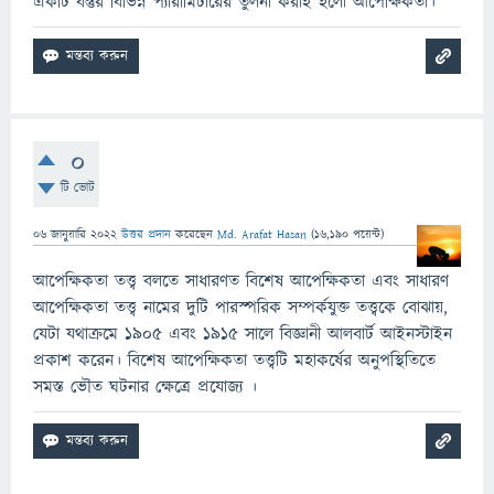
একটি বস্তুর বিভিন্ন প্যারামিটারের তুলনা করাই হলো আপেক্ষিকতা।
0
টি ভোট
06 জানুয়ারি 2022
উত্তর প্রদান
করেছেন
Md. Arafat Hasan
(
16,190
পয়েন্ট)
আপেক্ষিকতা তত্ত্ব বলতে সাধারণত বিশেষ আপেক্ষিকতা এবং সাধারণ
আপেক্ষিকতা তত্ত্ব নামের দুটি পারস্পরিক সম্পর্কযুক্ত তত্ত্বকে বোঝায়,
যেটা যথাক্রমে ১৯০৫ এবং ১৯১৫ সালে বিজ্ঞানী আলবার্ট আইনস্টাইন
প্রকাশ করেন। বিশেষ আপেক্ষিকতা তত্ত্বটি মহাকর্ষের অনুপস্থিতিতে
সমস্ত ভৌত ঘটনার ক্ষেত্রে প্রযোজ্য ।