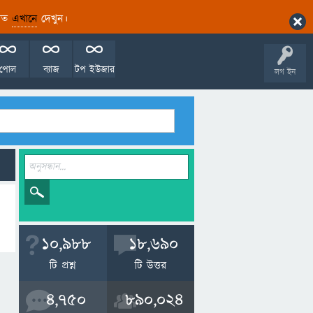
ারিত
এখানে
দেখুন।
পোল
ব্যাজ
টপ ইউজার
লগ ইন
10,988
18,690
টি প্রশ্ন
টি উত্তর
4,750
890,024