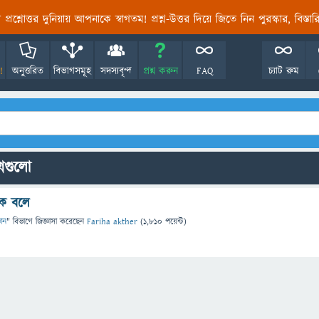
তির প্রশ্নোত্তর দুনিয়ায় আপনাকে স্বাগতম! প্রশ্ন-উত্তর দিয়ে জিতে নিন পুরস্কার, বিস্ত
!
অনুত্তরিত
বিভাগসমূহ
সদস্যবৃন্দ
প্রশ্ন করুন
FAQ
চ্যাট রুম
্নগুলো
াকে বলে
ঞান
" বিভাগে
জিজ্ঞাসা
করেছেন
Fariha akther
(
1,810
পয়েন্ট)