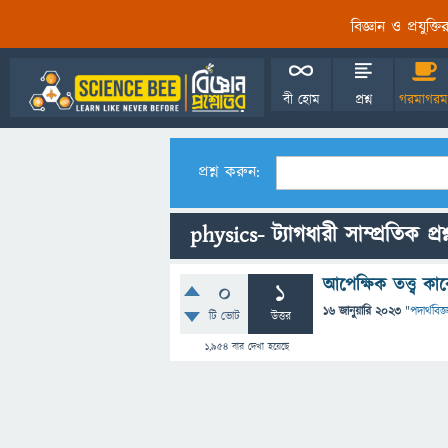
বিজ্ঞান ও প্রযুক্
বী হোম
প্রশ্ন
গরমাগরম
প্রশ্ন করুন:
physics- ট্যাগধারী সাম্প্রতিক প্রশ
আপেক্ষিক তত্ত্ব ক
0
1
16 জানুয়ারি 2023
"
পদার্থবিজ্
টি ভোট
উত্তর
1,954
বার দেখা হয়েছে