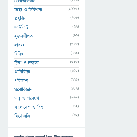
জ্যোতির্বিজ্ঞান
(1,989)
স্বাস্থ্য ও চিকিৎসা
(736)
প্রযুক্তি
(67)
আইকিউ
(81)
সৃজনশীলতা
(388)
লাইফ
(749)
বিবিধ
(385)
চিন্তা ও দক্ষতা
(620)
প্রাণিবিদ্যা
(225)
পরিবেশ
(487)
মনোবিজ্ঞান
(669)
তত্ত্ব ও গবেষণা
(112)
বাংলাদেশ ও বিশ্ব
(62)
মিথোলজি