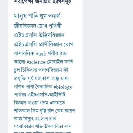
সর্বাপেক্ষা জনপ্রিয় ট্যাগসমূহ
মানুষ
পানি
ঘুম
পদার্থ
-
জীববিজ্ঞান
চোখ
পৃথিবী
এইচএসসি-উদ্ভিদবিজ্ঞান
এইচএসসি-প্রাণীবিজ্ঞান
রোগ
রাসায়নিক
#ask
শরীর
রক্ত
আলো
#science
মোবাইল
ক্ষতি
চুল
চিকিৎসা
পদার্থবিজ্ঞান
কী
প্রযুক্তি
সূর্য
মহাকাশ
স্বাস্থ্য
মাথা
গণিত
প্রাণী
বৈজ্ঞানিক
#biology
পার্থক্য
এইচএসসি-আইসিটি
বিজ্ঞান
খাওয়া
গরম
#জানতে
শীতকাল
ডিম
বৃষ্টি
চাঁদ
কেন
কারণ
কাজ
বিদ্যুৎ
রং
সাপ
রাত
মনোবিজ্ঞান
শক্তি
উপকারিতা
লাল