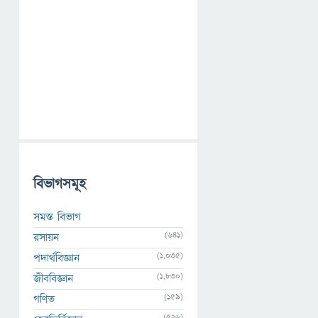
বিভাগসমূহ
সমস্ত বিভাগ
(641)
রসায়ন
(1,035)
পদার্থবিজ্ঞান
(1,830)
জীববিজ্ঞান
(159)
গণিত
(526)