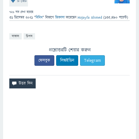
টি ভোট
726
বার দেখা হয়েছে
31 ডিসেম্বর 2021
"
বিবিধ
" বিভাগে
জিজ্ঞাসা
করেছেন
Hojayfa Ahmed
(
135,490
পয়েন্ট)
বাতাস
চিপস
প্রশ্নোত্তরটি শেয়ার করুন
ফেসবুক
লিঙ্কইডিন
Telegram