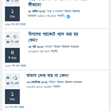
টি ভোট
কীভাবে?
1
21 এপ্রিল 2022
"
তত্ত্ব ও গবেষণা
" বিভাগে
জিজ্ঞাসা
করেছেন
Admin
(
71,360
পয়েন্ট)
উত্তর
4,314
বার দেখা হয়েছে
চিপসের প্যাকেটে গ্যাস ভরা হয়
0
কেন?
টি ভোট
18 মার্চ 2022
"
রসায়ন
" বিভাগে
জিজ্ঞাসা
করেছেন
4
Anupom
(
15,280
পয়েন্ট)
টি উত্তর
1,630
বার দেখা হয়েছে
বাতাস দেখা যায় না কেন?
+1
06 সেপ্টেম্বর 2022
"
বিবিধ
" বিভাগে
জিজ্ঞাসা
করেছেন
টি ভোট
Jihadul Amin
(
6,150
পয়েন্ট)
1
উত্তর
757
বার দেখা হয়েছে