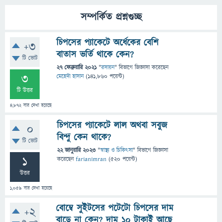
সম্পর্কিত প্রশ্নগুচ্ছ
চিপসের প্যাকেটে অর্ধেকের বেশি
+3
বাতাস ভর্তি থাকে কেন?
টি ভোট
27 ফেব্রুয়ারি 2021
"
রসায়ন
" বিভাগে
জিজ্ঞাসা
করেছেন
3
মেহেদী হাসান
(
141,860
পয়েন্ট)
টি উত্তর
4,872
বার দেখা হয়েছে
চিপসের প্যাকেটে লাল অথবা সবুজ
0
বিন্দু কেন থাকে?
টি ভোট
22 জানুয়ারি 2023
"
স্বাস্থ্য ও চিকিৎসা
" বিভাগে
জিজ্ঞাসা
1
করেছেন
farianimran
(
520
পয়েন্ট)
উত্তর
1,059
বার দেখা হয়েছে
বোম্বে সুইটসের পটেটো চিপসের দাম
+2
বাড়ে না কেন? দাম ১০ টাকাই আছে