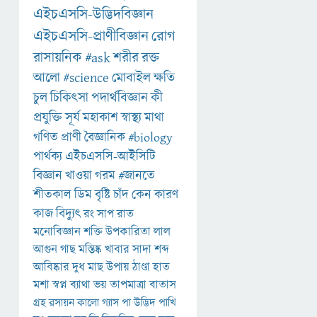
এইচএসসি-উদ্ভিদবিজ্ঞান
এইচএসসি-প্রাণীবিজ্ঞান
রোগ
রাসায়নিক
#ask
শরীর
রক্ত
আলো
#science
মোবাইল
ক্ষতি
চুল
চিকিৎসা
পদার্থবিজ্ঞান
কী
প্রযুক্তি
সূর্য
মহাকাশ
স্বাস্থ্য
মাথা
গণিত
প্রাণী
বৈজ্ঞানিক
#biology
পার্থক্য
এইচএসসি-আইসিটি
বিজ্ঞান
খাওয়া
গরম
#জানতে
শীতকাল
ডিম
বৃষ্টি
চাঁদ
কেন
কারণ
কাজ
বিদ্যুৎ
রং
সাপ
রাত
মনোবিজ্ঞান
শক্তি
উপকারিতা
লাল
আগুন
গাছ
মস্তিষ্ক
খাবার
সাদা
শব্দ
আবিষ্কার
দুধ
মাছ
উপায়
ঠাণ্ডা
হাত
মশা
স্বপ্ন
ব্যাথা
ভয়
তাপমাত্রা
বাতাস
গ্রহ
রসায়ন
কালো
গ্যাস
পা
উদ্ভিদ
পাখি