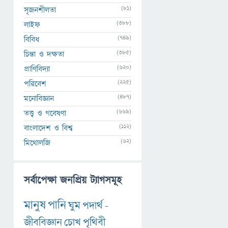
(81)
সৃজনশীলতা
(388)
লাইফ
(749)
বিবিধ
(385)
চিন্তা ও দক্ষতা
(620)
প্রাণিবিদ্যা
(225)
পরিবেশ
(487)
মনোবিজ্ঞান
(669)
তত্ত্ব ও গবেষণা
(112)
বাংলাদেশ ও বিশ্ব
(62)
মিথোলজি
সর্বাপেক্ষা জনপ্রিয় ট্যাগসমূহ
মানুষ
পানি
ঘুম
পদার্থ
-
জীববিজ্ঞান
চোখ
পৃথিবী