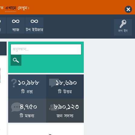
ারিত
এখানে
দেখুন।
ল
ব্যাজ
টপ ইউজার
লগ ইন
10,988
18,690
টি প্রশ্ন
টি উত্তর
4,750
890,123
টি মন্তব্য
জন সদস্য