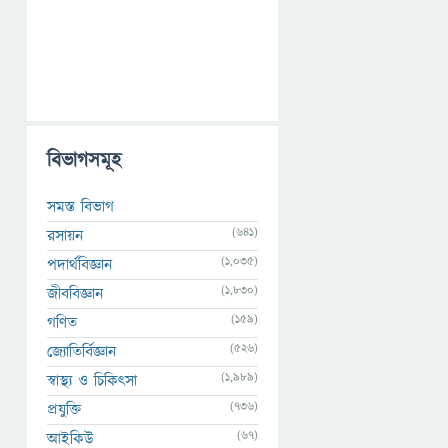
বিভাগসমূহ
সমস্ত বিভাগ
(641)
রসায়ন
(1,035)
পদার্থবিজ্ঞান
(1,830)
জীববিজ্ঞান
(159)
গণিত
(526)
জ্যোতির্বিজ্ঞান
(1,989)
স্বাস্থ্য ও চিকিৎসা
(736)
প্রযুক্তি
(67)
আইকিউ