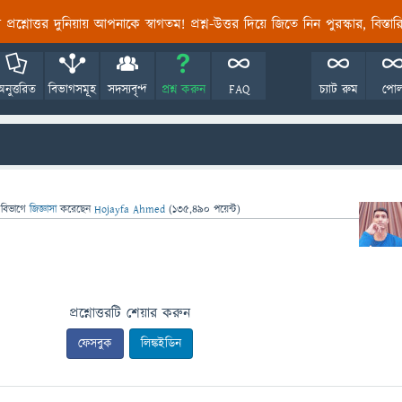
তির প্রশ্নোত্তর দুনিয়ায় আপনাকে স্বাগতম! প্রশ্ন-উত্তর দিয়ে জিতে নিন পুরস্কার, বিস্ত
অনুত্তরিত
বিভাগসমূহ
সদস্যবৃন্দ
প্রশ্ন করুন
FAQ
চ্যাট রুম
পো
 বিভাগে
জিজ্ঞাসা
করেছেন
Hojayfa Ahmed
(
135,490
পয়েন্ট)
প্রশ্নোত্তরটি শেয়ার করুন
ফেসবুক
লিঙ্কইডিন