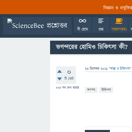
বিজ্ঞান ও প্রযুক্
বী হোম
প্রশ্ন
গরমাগরম!
ভগন্দরের হোমিও চিকিৎসা কী?
26 ডিসেম্বর 2021
"
স্বাস্থ্য ও চিকিৎসা
"
0
টি ভোট
523
বার দেখা হয়েছে
ভগন্দর
চিকিৎসা