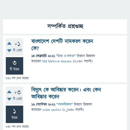
সম্পর্কিত প্রশ্নগুচ্ছ
বাংলাদেশ দেশটি নামকরণ করেন
+1
কে?
টি ভোট
14 ফেব্রুয়ারি 2022
"
চিন্তা ও দক্ষতা
" বিভাগে
জিজ্ঞাসা
3
করেছেন
Md Mehrve Hossen
(
2,030
পয়েন্ট)
টি উত্তর
546
বার দেখা হয়েছে
বিদ্যুৎ কে আবিষ্কার করেন। এবং কেন
+3
আবিষ্কার করেন
টি ভোট
16 সেপ্টেম্বর 2022
"
পদার্থবিজ্ঞান
" বিভাগে
জিজ্ঞাসা
1
করেছেন
ʏᴀꜱɪɴ ᴀʀᴀꜰᴀᴛ Sᴄ͢͢͢
(
630
পয়েন্ট)
উত্তর
545
বার দেখা হয়েছে