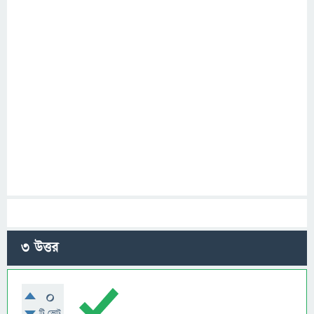
3
উত্তর
0
টি ভোট