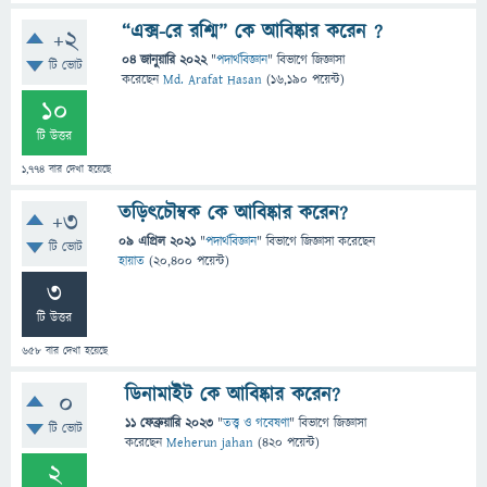
“এক্স-রে রশ্মি” কে আবিষ্কার করেন ?
+2
04 জানুয়ারি 2022
"
পদার্থবিজ্ঞান
" বিভাগে
জিজ্ঞাসা
টি ভোট
করেছেন
Md. Arafat Hasan
(
16,190
পয়েন্ট)
10
টি উত্তর
1,774
বার দেখা হয়েছে
তড়িৎচৌম্বক কে আবিষ্কার করেন?
+3
09 এপ্রিল 2021
"
পদার্থবিজ্ঞান
" বিভাগে
জিজ্ঞাসা
করেছেন
টি ভোট
হায়াত
(
20,400
পয়েন্ট)
3
টি উত্তর
658
বার দেখা হয়েছে
ডিনামাইট কে আবিষ্কার করেন?
0
11 ফেব্রুয়ারি 2023
"
তত্ত্ব ও গবেষণা
" বিভাগে
জিজ্ঞাসা
টি ভোট
করেছেন
Meherun jahan
(
420
পয়েন্ট)
2