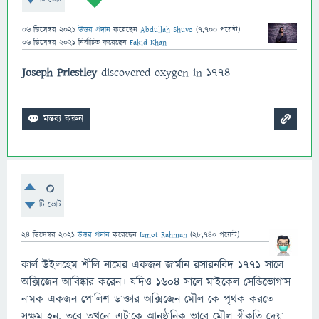
06 ডিসেম্বর 2021
উত্তর প্রদান
করেছেন
Abdullah Shuvo
(
7,700
পয়েন্ট)
06 ডিসেম্বর 2021
নির্বাচিত
করেছেন
Fakid Khan
Joseph Priestley
discovered oxygen in 1774
0
টি ভোট
24 ডিসেম্বর 2021
উত্তর প্রদান
করেছেন
Ismot Rahman
(
28,740
পয়েন্ট)
কার্ল উইলহেম শীলি নামের একজন জার্মান রসারনবিদ ১৭৭১ সালে
অক্সিজেন আবিষ্কার করেন। যদিও ১৬০৪ সালে মাইকেল সেন্ডিভোগাস
নামক একজন পোলিশ ডাক্তার অক্সিজেন মৌল কে পৃথক করতে
সক্ষম হন, তবে তখনো এটাকে আনুষ্ঠানিক ভাবে মৌল স্বীকৃতি দেয়া