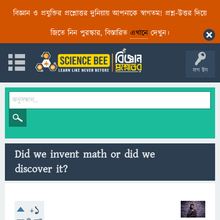
বিজ্ঞান ও প্রযুক্তির প্রশ্নোত্তর দুনিয়ায় আপনাকে স্বাগতম! প্রশ্ন-উত্তর দিয়ে
জিতে নিন পুরস্কার, বিস্তারিত
এখানে
দেখুন।
লগ ইন
Did we invent math or did we
discover it?
+1