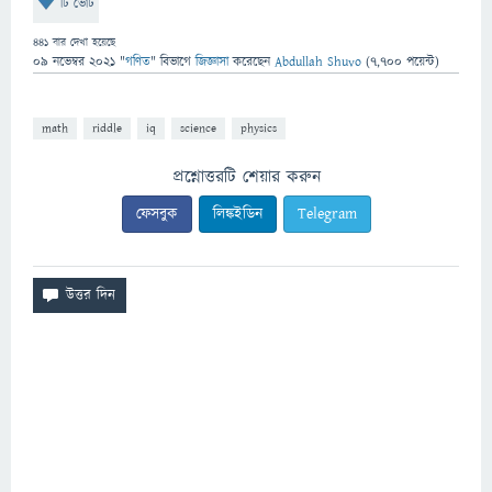
টি ভোট
441
বার দেখা হয়েছে
09 নভেম্বর 2021
"
গণিত
" বিভাগে
জিজ্ঞাসা
করেছেন
Abdullah Shuvo
(
7,700
পয়েন্ট)
math
riddle
iq
science
physics
প্রশ্নোত্তরটি শেয়ার করুন
ফেসবুক
লিঙ্কইডিন
Telegram