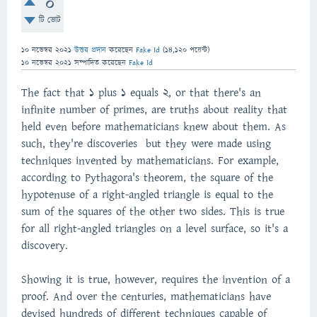
0
টি ভোট
10 নভেম্বর 2021
উত্তর প্রদান
করেছেন
Fake Id
(
14,120
পয়েন্ট)
10 নভেম্বর 2021
সম্পাদিত
করেছেন
Fake Id
The fact that 1 plus 1 equals 2, or that there's an
infinite number of primes, are truths about reality that
held even before mathematicians knew about them. As
such, they're discoveries but they were made using
techniques invented by mathematicians. For example,
according to Pythagora's theorem, the square of the
hypotenuse of a right-angled triangle is equal to the
sum of the squares of the other two sides. This is true
for all right-angled triangles on a level surface, so it's a
discovery.
Showing it is true, however, requires the invention of a
proof. And over the centuries, mathematicians have
devised hundreds of different techniques capable of