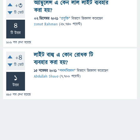
অ্যাম্বুলেন্স এ কেন লাল লাইট ব্যবহার
+3
করা হয়?
টি ভোট
02 ডিসেম্বর 2021
"
প্রযুক্তি
" বিভাগে
জিজ্ঞাসা
করেছেন
4
Ismot Rahman
(
28,740
পয়েন্ট)
টি উত্তর
989
বার দেখা হয়েছে
লাইট বাল্ব এ কোন রোধক টি
+4
ব্যবহার করা হয়?
টি ভোট
15 নভেম্বর 2021
"
পদার্থবিজ্ঞান
" বিভাগে
জিজ্ঞাসা
করেছেন
1
Abdullah Shuvo
(
7,700
পয়েন্ট)
উত্তর
495
বার দেখা হয়েছে