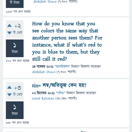
Abdullah Shuvo
(
7,700
পয়েন্ট)
টি উত্তর
1,165
বার দেখা হয়েছে
How do you know that you
+2
see colors the same way that
টি ভোট
another person sees them? For
1
instance, what if what’s red to
you is blue to them, but they
উত্তর
still call it red?
506
বার দেখা হয়েছে
14 নভেম্বর 2021
"
মনোবিজ্ঞান
" বিভাগে
জিজ্ঞাসা
করেছেন
Abdullah Shuvo
(
7,700
পয়েন্ট)
sin= লম্ব/অতিভূজ কেন হয়?
+3
02 ডিসেম্বর 2021
"
গণিত
" বিভাগে
জিজ্ঞাসা
করেছেন
টি ভোট
Ismot Rahman
(
28,740
পয়েন্ট)
1
উত্তর
945
বার দেখা হয়েছে