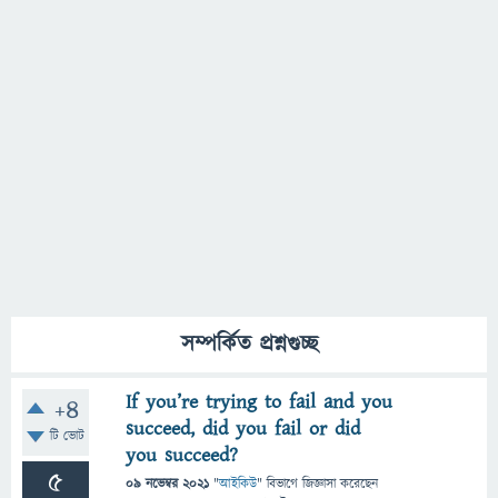
সম্পর্কিত প্রশ্নগুচ্ছ
If you’re trying to fail and you
+4
succeed, did you fail or did
টি ভোট
you succeed?
5
09 নভেম্বর 2021
"
আইকিউ
" বিভাগে
জিজ্ঞাসা
করেছেন