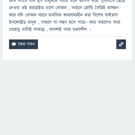
জম্বি বলতে যদি মৃত মানুষকে ল্যাবে এনে জীবিত করে পৃথিবীতে ছেড়ে
দেওয়া ওই ক্যারেক্টার গুলো বোঝান , তাহলে জোম্বি তৈরিই অসম্ভব।
আর যদি বোঝান ল্যাবে মানসিক ভারসাম্যহীন করা বিশেষ ভাইরাস
ইনফেক্টেড মানুষ , তাহলে তা সম্ভব হতে পারে। আর তাহলেও তারা
যেহেতু প্রাণিই থাকছে , অবশ্যই তারা মরণশীল ।