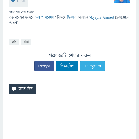
টি ভোট
735
বার দেখা হয়েছে
06 নভেম্বর 2021
"
তত্ত্ব ও গবেষণা
" বিভাগে
জিজ্ঞাসা
করেছেন
Hojayfa Ahmed
(
135,490
পয়েন্ট)
জম্বি
মারা
প্রশ্নোত্তরটি শেয়ার করুন
ফেসবুক
লিঙ্কইডিন
Telegram