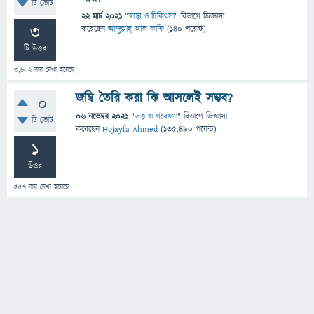
টি ভোট
22 মার্চ 2021
"
স্বাস্থ্য ও চিকিৎসা
" বিভাগে
জিজ্ঞাসা
3
করেছেন
আব্দুল্লাহ্ আল কাফি
(
140
পয়েন্ট)
টি উত্তর
3,602
বার দেখা হয়েছে
জম্বি তৈরি করা কি আসলেই সম্ভব?
0
06 নভেম্বর 2021
"
তত্ত্ব ও গবেষণা
" বিভাগে
জিজ্ঞাসা
টি ভোট
করেছেন
Hojayfa Ahmed
(
135,490
পয়েন্ট)
1
উত্তর
557
বার দেখা হয়েছে