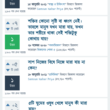
উত্তর
15 জানুয়ারি 2021
"
স্বাস্থ্য ও চিকিৎসা
" বিভাগে
জিজ্ঞাসা
করেছেন
Samsun Nahar Priya
(
47,710
পয়েন্ট)
1,183
বার দেখা হয়েছে
শক্তির কোনো সৃষ্টি বা ধ্বংস নেই।
+7
তাহলে মানুষ যখন মারা যায়, তখন
টি ভোট
তার শরীরে থাকা সেই শক্তিটুকু
1
কোথায় যায়?
উত্তর
28 নভেম্বর 2020
"
পদার্থবিজ্ঞান
" বিভাগে
জিজ্ঞাসা
করেছেন
বিজ্ঞানের পোকা ৫
(
123,410
পয়েন্ট)
1,706
বার দেখা হয়েছে
সাপ নিজের বিষে নিজে মারা যায় না
+5
কেন?
টি ভোট
18 জানুয়ারি 2021
"
প্রাণিবিদ্যা
" বিভাগে
জিজ্ঞাসা
করেছেন
1
Samsun Nahar Priya
(
47,710
পয়েন্ট)
উত্তর
1,260
বার দেখা হয়েছে
৫টি ঘুমের ওষুধ খেলে মানুষ কী মারা
+2
যায়?