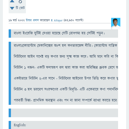
0
টি ভোট
19 মার্চ 2022
উত্তর প্রদান
করেছেন
R Atiqur
(
43,950
পয়েন্ট)
বাংলা ইংরেজি দুটিই দেওয়া হয়েছে যেটি বোধগম্য হয় সেটিই পড়ুন।
বাংলাঃকোয়ান্টাম মেকানিক্সের অংশ হল কনভারজেন্স নীতি। কোয়ান্টাম যান্ত্রিক তত্ত্ব
নিউটনের আইন যথেষ্ট বড় কণার জন্য সূক্ষ্ম কাজ করে। আমি মনে করি না কিউএম 
নিউটন 1 ধরুন- একটি ফলস্বরূপ বল দ্বারা কাজ করা অবিচ্ছিন্ন ধ্রুবক বেগে অবিরত ব
একইভাবে নিউটন 2-এর সাথে - নিউটনের আইনের উপর ভিত্তি করে কণার ত্বরণকারী স
নিউটন 3 হল ভরবেগ সংরক্ষণের একটি বিবৃতি- এটি একেবারে কণা পদার্থবিদ্যায় ব্যবহ
পরবর্তী চিন্তা- প্রাথমিক অবস্থান এবং পথ না জানা সম্পর্কে ব্যাখ্যা করতে হবে। 
English: