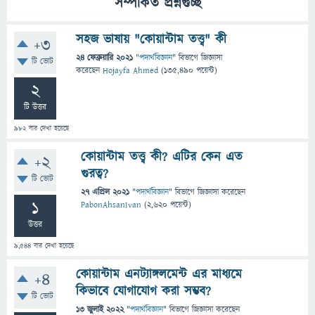
সম্পর্কিত প্রশ্নগুচ্ছ
সহজ ভাষায় "কোয়ান্টাম তত্ত্ব" কী
+3
24 ফেব্রুয়ারি 2021
"
পদার্থবিজ্ঞান
" বিভাগে
জিজ্ঞাসা
টি ভোট
করেছেন
Hojayfa Ahmed
(
135,490
পয়েন্ট)
2
টি উত্তর
982
বার দেখা হয়েছে
কোয়ান্টাম তত্ত্ব কী? এটির কেন এত
+2
গুরত্ব?
টি ভোট
27 এপ্রিল 2021
"
পদার্থবিজ্ঞান
" বিভাগে
জিজ্ঞাসা
করেছেন
1
PabonAhsanIvan
(
2,620
পয়েন্ট)
উত্তর
9,544
বার দেখা হয়েছে
কোয়ান্টাম এনট্যাঙ্গলমেন্ট এর মাধ্যমে
+4
কিভাবে যোগাযোগ করা সম্ভব?
টি ভোট
13 জুলাই 2022
"
পদার্থবিজ্ঞান
" বিভাগে
জিজ্ঞাসা
করেছেন