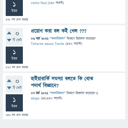
1
Utsho Paul
(
220
পয়েন্ট)
উত্তর
378
বার দেখা হয়েছে
প্রয়োগ করা বল কই গেল ???
0
06 মার্চ 2022
"
পদার্থবিজ্ঞান
" বিভাগে
জিজ্ঞাসা
করেছেন
টি ভোট
Taharim Hasan Tanim
(
950
পয়েন্ট)
1
উত্তর
567
বার দেখা হয়েছে
হাইয়ারার্কি সমস্যা বলতে কি বোঝ
0
পদার্থ বিজ্ঞানে?
টি ভোট
07 মার্চ 2022
"
পদার্থবিজ্ঞান
" বিভাগে
জিজ্ঞাসা
করেছেন
R
1
Atiqur
(
43,950
পয়েন্ট)
উত্তর
346
বার দেখা হয়েছে