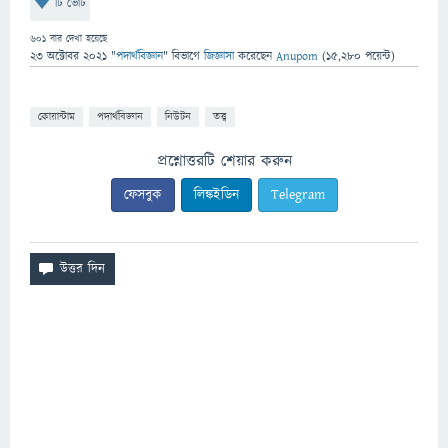
টি ভোট
601
বার দেখা হয়েছে
23 অক্টোবর 2021
"
পদার্থবিজ্ঞান
" বিভাগে
জিজ্ঞাসা
করেছেন
Anupom
(
15,280
পয়েন্ট)
কোয়ান্টাম
পদার্থবিজ্ঞান
নিউটন
তত্ত্ব
প্রশ্নোত্তরটি শেয়ার করুন
ফেসবুক
লিঙ্কইডিন
Telegram