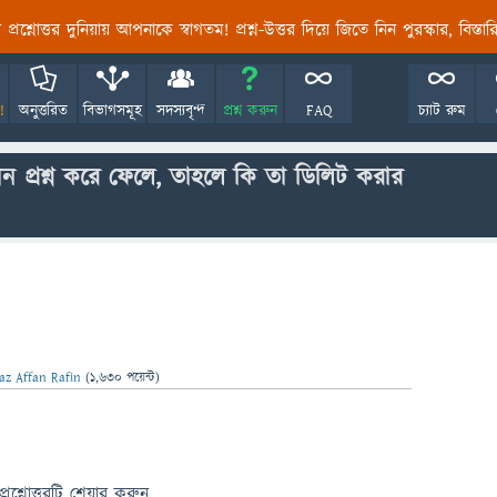
তির প্রশ্নোত্তর দুনিয়ায় আপনাকে স্বাগতম! প্রশ্ন-উত্তর দিয়ে জিতে নিন পুরস্কার, বিস্ত
!
অনুত্তরিত
বিভাগসমূহ
সদস্যবৃন্দ
প্রশ্ন করুন
FAQ
চ্যাট রুম
 প্রশ্ন করে ফেলে, তাহলে কি তা ডিলিট করার
z Affan Rafin
(
1,630
পয়েন্ট)
প্রশ্নোত্তরটি শেয়ার করুন