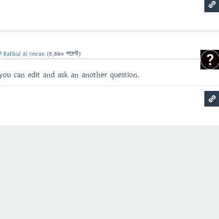
েন
Rafikul Al Imran
(
5,390
পয়েন্ট)
you can edit and ask an another question.