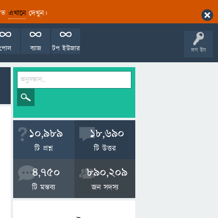
ারিত
এখানে
দেখুন।
পোল
ব্যাজ
টপ ইউজার
লগ ইন
10,989
18,690
টি প্রশ্ন
টি উত্তর
4,750
890,209
টি মন্তব্য
জন সদস্য