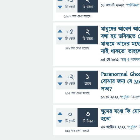
+1
2
18 অগাস্ট 2023
"
প্রাণিবিদ্যা
"
টি ভোট
টি উত্তর
1,602
বার দেখা হয়েছে
মানুষের আবেগ আছ
+5
2
বলা হয় ভবিষ্যত
টি ভোট
টি উত্তর
মাধ্যমে তাদের মধ্
741
বার দেখা হয়েছে
নাই থাকতো তাহলে
05 মে 2021
"
তত্ত্ব ও গবেষণ
Paranormal Ghos
+2
1
বোঝার জন্য যে Me
টি ভোট
উত্তর
সত্য?
735
বার দেখা হয়েছে
10 মে 2022
"
প্রযুক্তি
" বিভাগ
ঘুমের মধ্যে কি মো
0
3
হতো
টি ভোট
টি উত্তর
20 অক্টোবর 2022
"
প্রযুক্তি
" 
916
বার দেখা হয়েছে