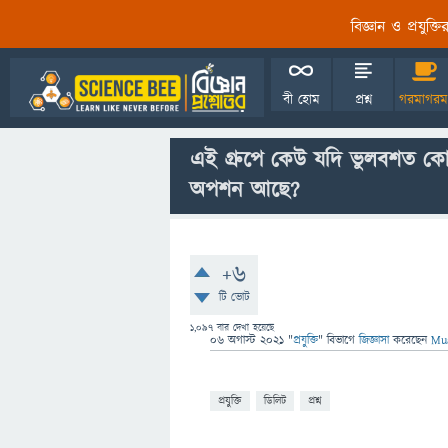
বিজ্ঞান ও প্রযুক্
বী হোম
প্রশ্ন
গরমাগরম
এই গ্রুপে কেউ যদি ভুলবশত কোন
অপশন আছে?
+6
টি ভোট
1,097
বার দেখা হয়েছে
06 অগাস্ট 2021
"
প্রযুক্তি
" বিভাগে
জিজ্ঞাসা
করেছেন
Mua
প্রযুক্তি
ডিলিট
প্রশ্ন