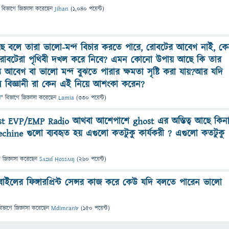
 বিভাগে
জিজ্ঞাসা
করেছেন
Jihan
(
1,040
পয়েন্ট)
ে বলে তারা ভালো-মন্দ বিচার করতে পারে, রোবটের আবেগ নাই, ক
ে রোবটেরা পৃথিবী দখল করে নিবে? এমন কোনো উপায় আছে কি তার
যে আবেগ বা ভালো মন্দ বুঝতে পারার ক্ষমতা সৃষ্টি করা যায়?আর যদি
 বিজ্ঞানী রা কেন এই নিয়ে আশংকা করেন?
া
" বিভাগে
জিজ্ঞাসা
করেছেন
Lamia
(
330
পয়েন্ট)
t EVP/EMP Radio আথবা আশেপাশে ghost এর অস্তিত্ব আছে কিন
chine গুলো ব্যবহৃত হয় এগুলো কতটুকু কার্যকরী ? এগুলো কতটুকু
ে
জিজ্ঞাসা
করেছেন
Sʌzɩɗ Hossʌɩŋ
(
260
পয়েন্ট)
বাইলের ফিঙ্গারপ্রিন্ট সেন্সর কাজ করে কেউ যদি বলতে পারেন ভালো
বিভাগে
জিজ্ঞাসা
করেছেন
Mdimran8
(
150
পয়েন্ট)