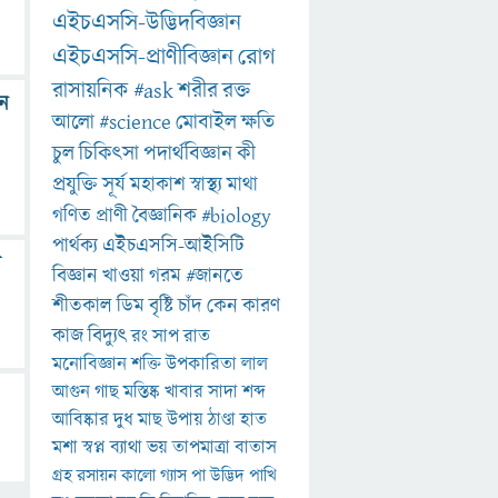
এইচএসসি-উদ্ভিদবিজ্ঞান
এইচএসসি-প্রাণীবিজ্ঞান
রোগ
রাসায়নিক
#ask
শরীর
রক্ত
েন
আলো
#science
মোবাইল
ক্ষতি
চুল
চিকিৎসা
পদার্থবিজ্ঞান
কী
প্রযুক্তি
সূর্য
মহাকাশ
স্বাস্থ্য
মাথা
গণিত
প্রাণী
বৈজ্ঞানিক
#biology
পার্থক্য
এইচএসসি-আইসিটি
া
বিজ্ঞান
খাওয়া
গরম
#জানতে
শীতকাল
ডিম
বৃষ্টি
চাঁদ
কেন
কারণ
কাজ
বিদ্যুৎ
রং
সাপ
রাত
মনোবিজ্ঞান
শক্তি
উপকারিতা
লাল
আগুন
গাছ
মস্তিষ্ক
খাবার
সাদা
শব্দ
আবিষ্কার
দুধ
মাছ
উপায়
ঠাণ্ডা
হাত
মশা
স্বপ্ন
ব্যাথা
ভয়
তাপমাত্রা
বাতাস
গ্রহ
রসায়ন
কালো
গ্যাস
পা
উদ্ভিদ
পাখি