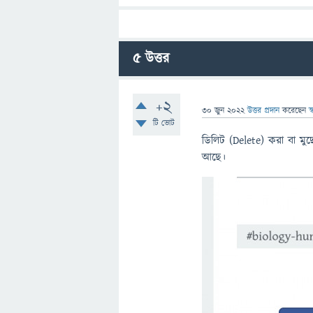
5
উত্তর
+2
30 জুন 2022
উত্তর প্রদান
করেছেন
স্
টি ভোট
ডিলিট (Delete) করা বা ম
আছে।