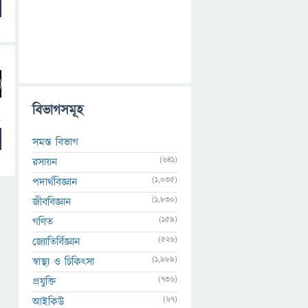
বিভাগসমূহ
সমস্ত বিভাগ
(641)
রসায়ন
(1,035)
পদার্থবিজ্ঞান
(1,830)
জীববিজ্ঞান
(159)
গণিত
(526)
জ্যোতির্বিজ্ঞান
(1,989)
স্বাস্থ্য ও চিকিৎসা
(736)
প্রযুক্তি
(67)
আইকিউ