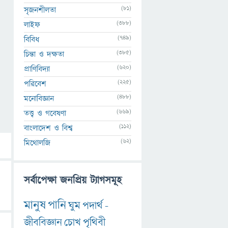
(81)
সৃজনশীলতা
(388)
লাইফ
(749)
বিবিধ
(385)
চিন্তা ও দক্ষতা
(620)
প্রাণিবিদ্যা
(225)
পরিবেশ
(488)
মনোবিজ্ঞান
(669)
তত্ত্ব ও গবেষণা
(112)
বাংলাদেশ ও বিশ্ব
(62)
মিথোলজি
সর্বাপেক্ষা জনপ্রিয় ট্যাগসমূহ
মানুষ
পানি
ঘুম
পদার্থ
-
জীববিজ্ঞান
চোখ
পৃথিবী