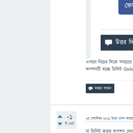
এখানে নিচের দিকে সবচেয়
অপশনটি হচ্ছে ডিলিট (De
+1
25 সেপ্টেম্বর 2021
উত্তর প্রদান
করে
টি ভোট
না ডিলিট করার অপশন নেয় 